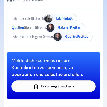
18 Minuten Lesezeit
Lily Hulatt
Inhalte erstellt durch
Gabriel Freitas
Quellen
überprüft von
Gabriel Freitas
Inhaltsqualität geprüft von
Melde dich kostenlos an, um
Karteikarten zu speichern, zu
bearbeiten und selbst zu erstellen.
Erklärung speichern