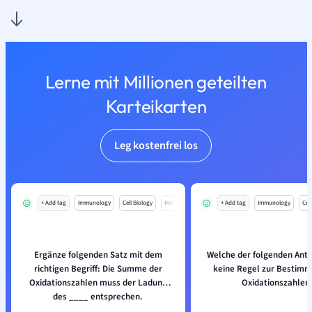
Lerne mit Millionen geteilten
Karteikarten
Leg kostenfrei los
+ Add tag
Immunology
Cell Biology
Mo
+ Add tag
Immunology
Cell
Ergänze folgenden Satz mit dem
Welche der folgenden Antw
richtigen Begriff: Die Summe der
keine Regel zur Bestimm
Oxidationszahlen muss der Ladung
Oxidationszahlen
des ____ entsprechen.