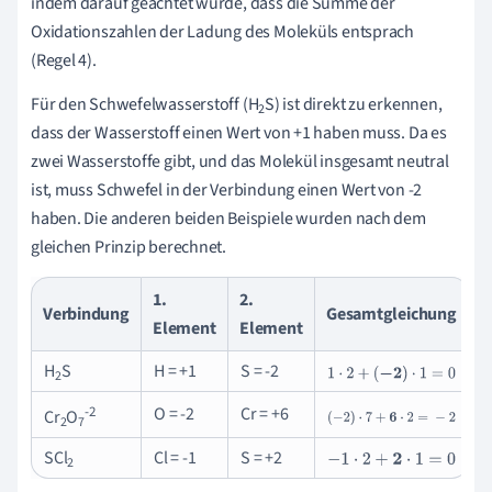
indem darauf geachtet wurde, dass die Summe der
Oxidationszahlen der Ladung des Moleküls entsprach
(Regel 4).
Für den Schwefelwasserstoff (H
S) ist direkt zu erkennen,
2
dass der Wasserstoff einen Wert von +1 haben muss. Da es
zwei Wasserstoffe gibt, und das Molekül insgesamt neutral
ist, muss Schwefel in der Verbindung einen Wert von -2
haben. Die anderen beiden Beispiele wurden nach dem
gleichen Prinzip berechnet.
1.
2.
Verbindung
Gesamtgleichung
Element
Element
H
S
H = +1
S = -2
1
·
2
+
(
-
2
)
·
1
=
0
2
-2
O = -2
Cr = +6
Cr
O
(
-
2
)
·
7
+
6
·
2
=
-
2
2
7
SCl
Cl = -1
S = +2
-
1
·
2
+
2
·
1
=
0
2