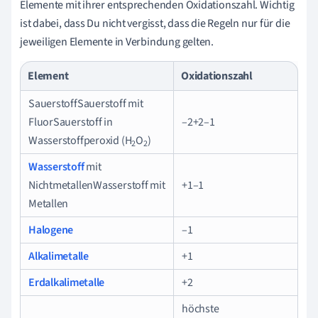
Elemente mit ihrer entsprechenden Oxidationszahl. Wichtig
ist dabei, dass Du nicht vergisst, dass die Regeln nur für die
jeweiligen Elemente in Verbindung gelten.
Element
Oxidationszahl
SauerstoffSauerstoff mit
FluorSauerstoff in
–2+2–1
Wasserstoffperoxid (H
O
)
2
2
Wasserstoff
mit
NichtmetallenWasserstoff mit
+1–1
Metallen
Halogene
–1
Alkalimetalle
+1
Erdalkalimetalle
+2
höchste