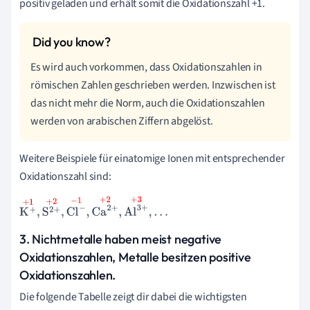
positiv geladen und erhält somit die Oxidationszahl +1.
Es wird auch vorkommen, dass Oxidationszahlen in
römischen Zahlen geschrieben werden. Inzwischen ist
das nicht mehr die Norm, auch die Oxidationszahlen
werden von arabischen Ziffern abgelöst.
Weitere Beispiele für einatomige Ionen mit entsprechender
Oxidationszahl sind:
K
+
+
1
,
S
2
+
+
2
,
Cl
-
-
1
,
Ca
2
+
+
2
,
Al
3
+
+
3
,
.
.
.
3. Nichtmetalle haben meist negative
Oxidationszahlen, Metalle besitzen positive
Oxidationszahlen.
Die folgende Tabelle zeigt dir dabei die wichtigsten