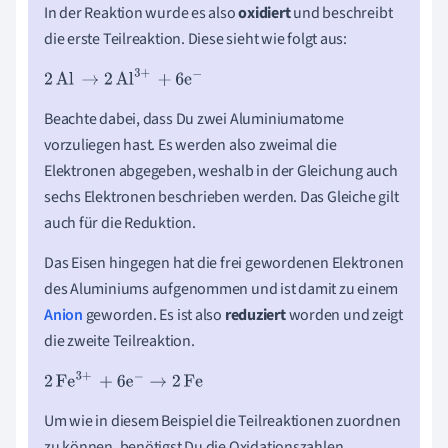
In der Reaktion wurde es also
o
xidiert
und beschreibt
die erste Teilreaktion. Diese sieht wie folgt aus:
2
Al
→
2
Al
3
+
+
6
e
-
Beachte dabei, dass Du zwei Aluminiumatome
vorzuliegen hast. Es werden also zweimal die
Elektronen abgegeben, weshalb in der Gleichung auch
sechs Elektronen beschrieben werden. Das Gleiche gilt
auch für die Reduktion.
Das Eisen hingegen hat die frei gewordenen Elektronen
des Aluminiums aufgenommen und ist damit zu einem
Anion
geworden. Es ist also
r
eduziert
worden und zeigt
die zweite Teilreaktion.
2
Fe
3
+
+
6
e
-
→
2
Fe
Um wie in diesem Beispiel die Teilreaktionen zuordnen
zu können, benötigst Du die Oxidationszahlen.