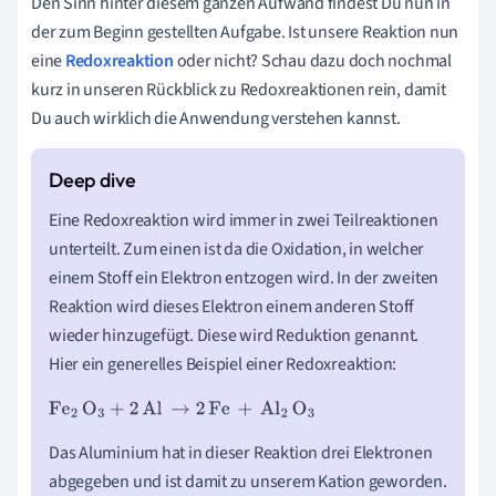
Den Sinn hinter diesem ganzen Aufwand findest Du nun in
der zum Beginn gestellten Aufgabe. Ist unsere Reaktion nun
eine
Redoxreaktion
oder nicht? Schau dazu doch nochmal
kurz in unseren Rückblick zu Redoxreaktionen rein, damit
Du auch wirklich die Anwendung verstehen kannst.
Eine Redoxreaktion wird immer in zwei Teilreaktionen
unterteilt. Zum einen ist da die Oxidation, in welcher
einem Stoff ein Elektron entzogen wird. In der zweiten
Reaktion wird dieses Elektron einem anderen Stoff
wieder hinzugefügt. Diese wird Reduktion genannt.
Hier ein generelles Beispiel einer Redoxreaktion:
Fe
2
O
3
+
2
Al
→
2
Fe
+
Al
2
O
3
Das Aluminium hat in dieser Reaktion drei Elektronen
abgegeben und ist damit zu unserem
Kation
geworden.