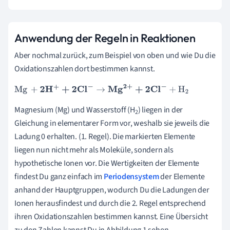
Anwendung der Regeln in Reaktionen
Aber nochmal zurück, zum Beispiel von oben und wie Du die
Oxidationszahlen dort bestimmen kannst.
Mg
+
2
H
+
+
2
Cl
-
→
Mg
2
+
+
2
Cl
-
+
H
2
Magnesium (Mg) und Wasserstoff (H
) liegen in der
2
Gleichung in elementarer Form vor, weshalb sie jeweils die
Ladung 0 erhalten. (1. Regel). Die markierten Elemente
liegen nun nicht mehr als Moleküle, sondern als
hypothetische Ionen vor. Die Wertigkeiten der Elemente
findest Du ganz einfach im
Periodensystem
der Elemente
anhand der Hauptgruppen, wodurch Du die Ladungen der
Ionen herausfindest und durch die 2. Regel entsprechend
ihren Oxidationszahlen bestimmen kannst. Eine Übersicht