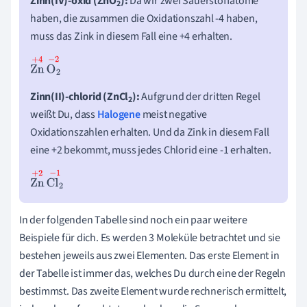
Zinn(IV)-oxid (ZnO
):
Da wir zwei Sauerstoffatome
2
haben, die zusammen die Oxidationszahl -4 haben,
muss das Zink in diesem Fall eine +4 erhalten.
Zn
+
4
O
2
-
2
Zinn(II)-chlorid (ZnCl
):
Aufgrund der dritten Regel
2
weißt Du, dass
Halogene
meist negative
Oxidationszahlen erhalten. Und da Zink in diesem Fall
eine +2 bekommt, muss jedes Chlorid eine -1 erhalten.
Zn
+
2
Cl
2
-
1
In der folgenden Tabelle sind noch ein paar weitere
Beispiele für dich. Es werden 3 Moleküle betrachtet und sie
bestehen jeweils aus zwei Elementen. Das erste Element in
der Tabelle ist immer das, welches Du durch eine der Regeln
bestimmst. Das zweite Element wurde rechnerisch ermittelt,