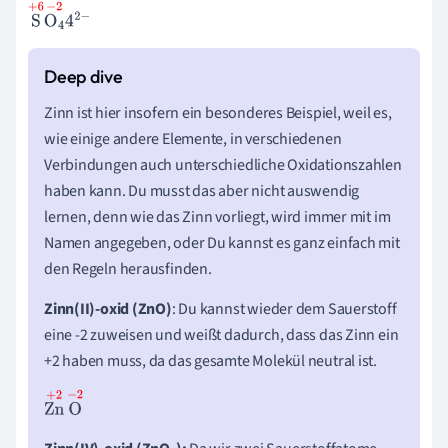
S
+
6
O
4
-
2
4
2
-
Zinn ist hier insofern ein besonderes Beispiel, weil es,
wie einige andere Elemente, in verschiedenen
Verbindungen auch unterschiedliche Oxidationszahlen
haben kann. Du musst das aber nicht auswendig
lernen, denn wie das Zinn vorliegt, wird immer mit im
Namen angegeben, oder Du kannst es ganz einfach mit
den Regeln herausfinden.
Zinn(II)-oxid (ZnO)
: Du kannst wieder dem Sauerstoff
eine -2 zuweisen und weißt dadurch, dass das Zinn ein
+2 haben muss, da das gesamte Molekül neutral ist.
Zn
+
2
O
-
2