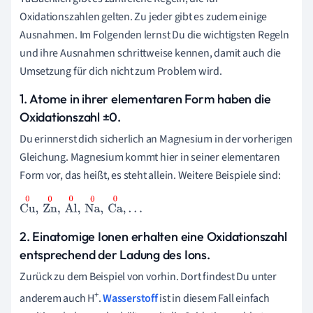
Oxidationszahlen gelten. Zu jeder gibt es zudem einige
Ausnahmen. Im Folgenden lernst Du die wichtigsten Regeln
und ihre Ausnahmen schrittweise kennen, damit auch die
Umsetzung für dich nicht zum Problem wird.
1. Atome in ihrer elementaren Form haben die
Oxidationszahl ±0.
Du erinnerst dich sicherlich an Magnesium in der vorherigen
Gleichung. Magnesium kommt hier in seiner elementaren
Form vor, das heißt, es steht allein. Weitere Beispiele sind:
Cu
0
,
Zn
0
,
Al
0
,
Na
0
,
Ca
0
,
.
.
.
2. Einatomige Ionen erhalten eine Oxidationszahl
entsprechend der Ladung des Ions.
Zurück zu dem Beispiel von vorhin. Dort findest Du unter
+
anderem auch H
.
Wasserstoff
ist in diesem Fall einfach