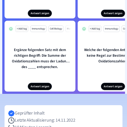
Antwort zeigen
Antwort zeigen
+ Add tag
Immunology
Cell Biology
Mo
+ Add tag
Immunology
Cell
Ergänze folgenden Satz mit dem
Welche der folgenden Antw
richtigen Begriff: Die Summe der
keine Regel zur Bestimm
Oxidationszahlen muss der Ladung
Oxidationszahlen
des ____ entsprechen.
Antwort zeigen
Antwort zeigen
Geprüfter Inhalt
Letzte Aktualisierung: 14.11.2022