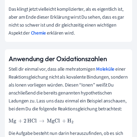
Das klingt jetzt vielleicht komplizierter, als es eigentlich ist,
aber am Ende dieser Erklärung wirst Du sehen, dass es gar
nicht so schwer ist und dir gleichzeitig einen wichtigen
Aspekt der
Chemie
erklären wird.
Anwendung der Oxidationszahlen
Stell dir einmal vor, dass alle mehratomigen
Moleküle
einer
Reaktionsgleichung nicht als kovalente Bindungen, sondern
als Ionen vorliegen würden. Diesen “Ionen” weißt Du
anschließend die bereits genannten hypothetischen
Ladungen zu. Lass uns dazu einmal ein Beispiel anschauen,
bei dem Du die folgende Reaktionsgleichung betrachtest:
Mg
+
2
HCl
→
MgCl
+
H
2
Die Aufgabe besteht nun darin herauszufinden, ob es sich