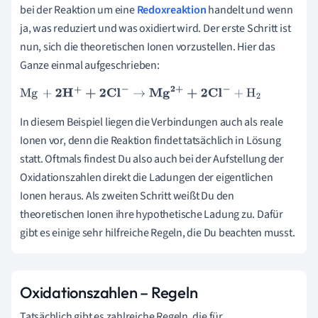
bei der Reaktion um eine
Redoxreaktion
handelt und wenn
ja, was reduziert und was oxidiert wird. Der erste Schritt ist
nun, sich die theoretischen Ionen vorzustellen. Hier das
Ganze einmal aufgeschrieben:
Mg
+
2
H
+
+
2
Cl
-
→
Mg
2
+
+
2
Cl
-
+
H
2
In diesem Beispiel liegen die Verbindungen auch als reale
Ionen vor, denn die Reaktion findet tatsächlich in Lösung
statt. Oftmals findest Du also auch bei der Aufstellung der
Oxidationszahlen direkt die Ladungen der eigentlichen
Ionen heraus. Als zweiten Schritt weißt Du den
theoretischen Ionen ihre hypothetische Ladung zu. Dafür
gibt es einige sehr hilfreiche Regeln, die Du beachten musst.
Oxidationszahlen – Regeln
Tatsächlich gibt es zahlreiche Regeln, die für