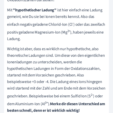
Mit
"hypothetischer Ladung"
ist hier einfach eine Ladung
gemeint, wie Du sie bei Ionen bereits kennst. Also das
-
einfach negativ geladene Chlorid-Ion (Cl
) oder das zweifach
2+
positiv geladene Magnesium-Ion (Mg
), haben jeweils eine
Ladung.
Wichtig ist aber, dass es wirklich nur hypothetische, also
theoretische Ladungen sind. Um diese von den eigentlichen
Ionenladungen zu unterscheiden, werden die
hypothetischen Ladungen in Form der Oxidationszahlen,
startend mit dem Vorzeichen geschrieben. Also
beispielsweise +3 oder -4. Die Ladung eines Ions hingegen
wird startend mit der Zahl und am Ende mit dem Vorzeichen
2-
geschrieben. Beispielsweise bei einem Sulfid Ion (S
) oder
3+
dem Aluminium-Ion (Al
).
Merke dir diesen Unterschied am
besten schnell, denn er ist wirklich wichtig!