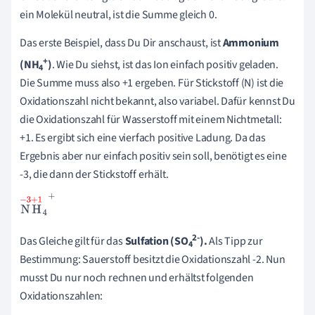
ein Molekül neutral, ist die Summe gleich 0.
Das erste Beispiel, dass Du Dir anschaust, ist
Ammonium
+
(NH
)
. Wie Du siehst, ist das Ion einfach positiv geladen.
4
Die Summe muss also +1 ergeben. Für Stickstoff (N) ist die
Oxidationszahl nicht bekannt, also variabel. Dafür kennst Du
die Oxidationszahl für Wasserstoff mit einem Nichtmetall:
+1. Es ergibt sich eine vierfach positive Ladung. Da das
Ergebnis aber nur einfach positiv sein soll, benötigt es eine
-3, die dann der Stickstoff erhält.
N
-
3
H
+
1
4
+
2-
Das Gleiche gilt für das
Sulfation (SO
).
Als Tipp zur
4
Bestimmung: Sauerstoff besitzt die Oxidationszahl -2. Nun
musst Du nur noch rechnen und erhältst folgenden
Oxidationszahlen: