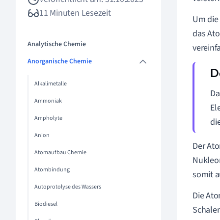
11 Minuten Lesezeit
Um die 
das Ato
Analytische Chemie
vereinf
Anorganische Chemie
Alkalimetalle
Da
Ammoniak
El
Ampholyte
di
Anion
Der Ato
Atomaufbau Chemie
Nukleo
Atombindung
somit a
Autoprotolyse des Wassers
Die Ato
Biodiesel
Schalen