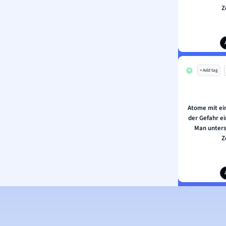
Z
+ Add tag
Atome mit ei
der Gefahr ei
Man unters
Z