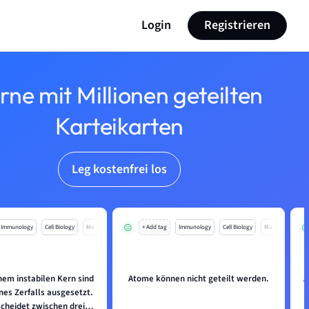
Login
Registrieren
rne mit Millionen geteilten
Karteikarten
Leg kostenfrei los
Immunology
Cell Biology
Mo
+ Add tag
Immunology
Cell Biology
Mo
nem instabilen Kern sind
Atome können nicht geteilt werden.
A
nes Zerfalls ausgesetzt.
cheidet zwischen drei