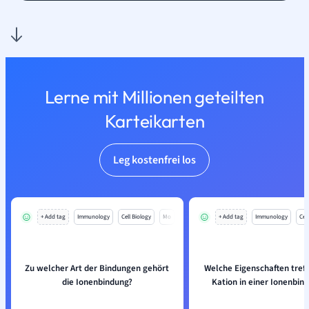
Lerne mit Millionen geteilten
Karteikarten
Leg kostenfrei los
+ Add tag
Immunology
Cell Biology
Mo
+ Add tag
Immunology
Cell
Zu welcher Art der Bindungen gehört
Welche Eigenschaften treff
die Ionenbindung?
Kation in einer Ionenbin