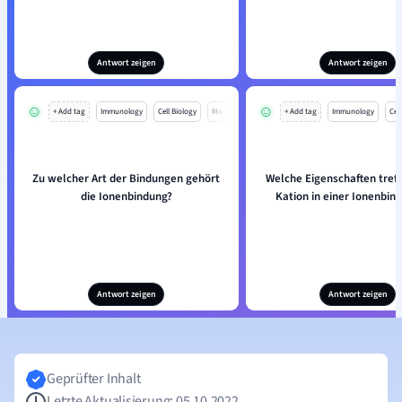
Antwort zeigen
Antwort zeigen
+ Add tag
Immunology
Cell Biology
Mo
+ Add tag
Immunology
Cell
Zu welcher Art der Bindungen gehört
Welche Eigenschaften treff
die Ionenbindung?
Kation in einer Ionenbin
Antwort zeigen
Antwort zeigen
Geprüfter Inhalt
Letzte Aktualisierung: 05.10.2022