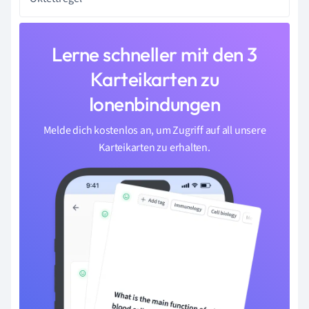
Lerne schneller mit den 3
Karteikarten zu
Ionenbindungen
Melde dich kostenlos an, um Zugriff auf all unsere
Karteikarten zu erhalten.