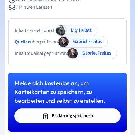
7 Minuten Lesezeit
Lily Hulatt
Inhalte erstellt durch
Gabriel Freitas
Quellen
überprüft von
Gabriel Freitas
Inhaltsqualität geprüft von
Melde dich kostenlos an, um
Karteikarten zu speichern, zu
bearbeiten und selbst zu erstellen.
Erklärung speichern