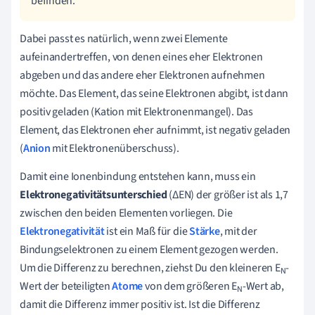
befinden.
Dabei passt es natürlich, wenn zwei Elemente
aufeinandertreffen, von denen eines eher Elektronen
abgeben und das andere eher Elektronen aufnehmen
möchte. Das Element, das seine Elektronen abgibt, ist dann
positiv geladen (Kation mit Elektronenmangel). Das
Element, das Elektronen eher aufnimmt, ist negativ geladen
(
Anion
mit Elektronenüberschuss).
Damit eine Ionenbindung entstehen kann, muss ein
Elektronegativitätsunterschied
(ΔEN) der größer ist als 1,7
zwischen den beiden Elementen vorliegen. Die
Elektronegativität
ist ein Maß für die
Stärke
, mit der
Bindungselektronen zu einem Element gezogen werden.
Um die Differenz zu berechnen, ziehst Du
den kleineren E
-
N
Wert der
beteiligten
Atome
von dem größeren
E
-Wert
ab,
N
damit die Differenz immer positiv
ist.
Ist die Differenz