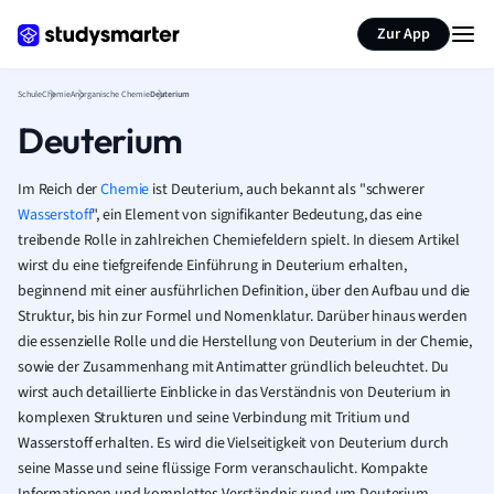
Karteikarten erstellen
Seite zusammenfassen
Zur App
Schule
Chemie
Anorganische Chemie
Deuterium
Deuterium
Im Reich der
Chemie
ist Deuterium, auch bekannt als "schwerer
Wasserstoff
", ein Element von signifikanter Bedeutung, das eine
treibende Rolle in zahlreichen Chemiefeldern spielt. In diesem Artikel
wirst du eine tiefgreifende Einführung in Deuterium erhalten,
beginnend mit einer ausführlichen Definition, über den Aufbau und die
Struktur, bis hin zur Formel und Nomenklatur. Darüber hinaus werden
die essenzielle Rolle und die Herstellung von Deuterium in der Chemie,
sowie der Zusammenhang mit Antimatter gründlich beleuchtet. Du
wirst auch detaillierte Einblicke in das Verständnis von Deuterium in
komplexen Strukturen und seine Verbindung mit Tritium und
Wasserstoff erhalten. Es wird die Vielseitigkeit von Deuterium durch
seine Masse und seine flüssige Form veranschaulicht. Kompakte