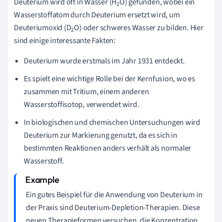
Deuterium wird oft in Wasser (H
O) gefunden, wobei ein
2
Wasserstoffatom durch Deuterium ersetzt wird, um
Deuteriumoxid (D
O) oder schweres Wasser zu bilden. Hier
2
sind einige interessante Fakten:
Deuterium wurde erstmals im Jahr 1931 entdeckt.
Es spielt eine wichtige Rolle bei der Kernfusion, wo es
zusammen mit Tritium, einem anderen
Wasserstoffisotop, verwendet wird.
In biologischen und chemischen Untersuchungen wird
Deuterium zur Markierung genutzt, da es sich in
bestimmten Reaktionen anders verhält als normaler
Wasserstoff.
Ein gutes Beispiel für die Anwendung von Deuterium in
der Praxis sind Deuterium-Depletion-Therapien. Diese
neuen Therapieformen versuchen, die Konzentration