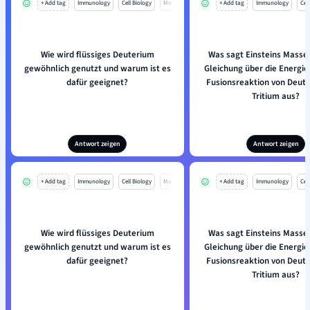
+ Add tag
Immunology
Cell Biology
Mo
+ Add tag
Immunology
Cell
Wie wird flüssiges Deuterium
Was sagt Einsteins Masse
gewöhnlich genutzt und warum ist es
Gleichung über die Energie
dafür geeignet?
Fusionsreaktion von Deut
Tritium aus?
Antwort zeigen
Antwort zeigen
+ Add tag
Immunology
Cell Biology
Mo
+ Add tag
Immunology
Cell
Wie wird flüssiges Deuterium
Was sagt Einsteins Masse
gewöhnlich genutzt und warum ist es
Gleichung über die Energie
dafür geeignet?
Fusionsreaktion von Deut
Tritium aus?