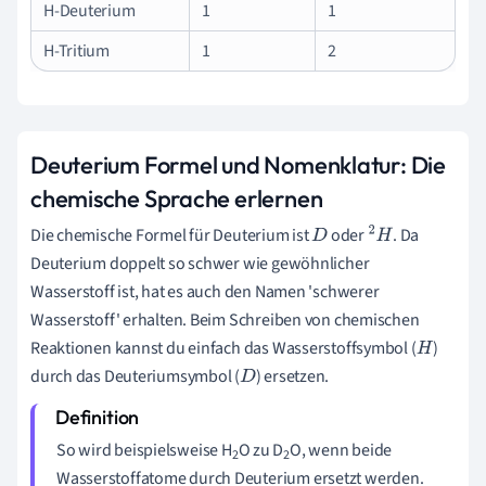
H-Deuterium
1
1
H-Tritium
1
2
Deuterium Formel und Nomenklatur: Die
chemische Sprache erlernen
Die chemische Formel für Deuterium ist
oder
. Da
D
2
H
Deuterium doppelt so schwer wie gewöhnlicher
Wasserstoff ist, hat es auch den Namen 'schwerer
Wasserstoff' erhalten. Beim Schreiben von chemischen
Reaktionen kannst du einfach das Wasserstoffsymbol (
)
H
durch das Deuteriumsymbol (
) ersetzen.
D
So wird beispielsweise H
O zu D
O, wenn beide
2
2
Wasserstoffatome durch Deuterium ersetzt werden.