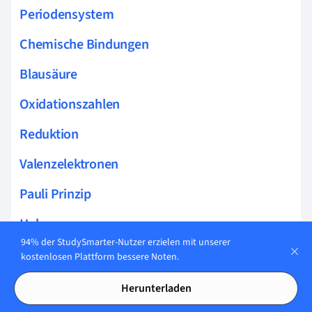
Periodensystem
Chemische Bindungen
Blausäure
Oxidationszahlen
Reduktion
Valenzelektronen
Pauli Prinzip
Halogene
94% der StudySmarter-Nutzer erzielen mit unserer
Ionenbindungen
kostenlosen Plattform bessere Noten.
Kovalente Bindung
Herunterladen