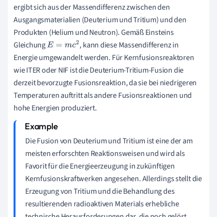
ergibt sich aus der Massendifferenz zwischen den
Ausgangsmaterialien (Deuterium und Tritium) und den
Produkten (Helium und Neutron). Gemäß Einsteins
Gleichung
, kann diese Massendifferenz in
E
=
m
c
2
Energie umgewandelt werden. Für Kernfusionsreaktoren
wie ITER oder NIF ist die Deuterium-Tritium-Fusion die
derzeit bevorzugte Fusionsreaktion, da sie bei niedrigeren
Temperaturen auftritt als andere Fusionsreaktionen und
hohe Energien produziert.
Die Fusion von Deuterium und Tritium ist eine der am
meisten erforschten Reaktionsweisen und wird als
Favorit für die Energieerzeugung in zukünftigen
Kernfusionskraftwerken angesehen. Allerdings stellt die
Erzeugung von Tritium und die Behandlung des
resultierenden radioaktiven Materials erhebliche
technische Herausforderungen dar, die noch gelöst