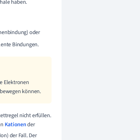
chale haben.
onenbindung) oder
lente Bindungen.
ie Elektronen
i bewegen können.
ttregel nicht erfüllen.
en
Kationen
der
Ion) der Fall. Der