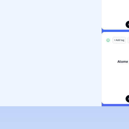
+ Add tag
Atome s