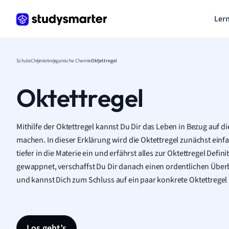
Lern
Schule
Chemie
Anorganische Chemie
Oktettregel
Oktettregel
Mithilfe der Oktettregel kannst Du Dir das Leben in Bezug auf di
machen. In dieser Erklärung wird die Oktettregel zunächst einfa
tiefer in die Materie ein und erfährst alles zur Oktettregel Defi
gewappnet, verschaffst Du Dir danach einen ordentlichen Überb
und kannst Dich zum Schluss auf ein paar konkrete Oktettregel 
Los geht’s