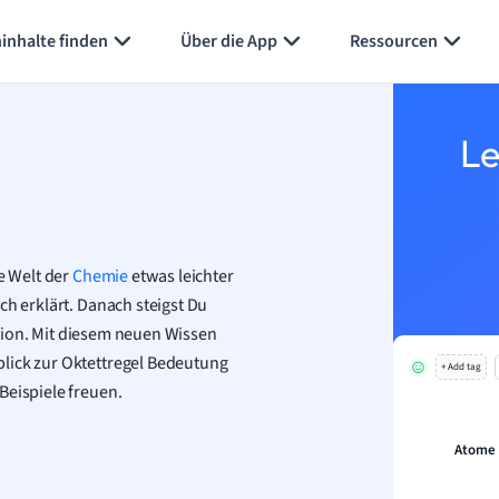
Karteikarten erstellen
Seite zusammenfassen
inhalte finden
Über die App
Ressourcen
Le
e Welt der
Chemie
etwas leichter
ch erklärt. Danach steigst Du
nition. Mit diesem neuen Wissen
lick zur Oktettregel Bedeutung
+ Add tag
Beispiele freuen.
Atome s