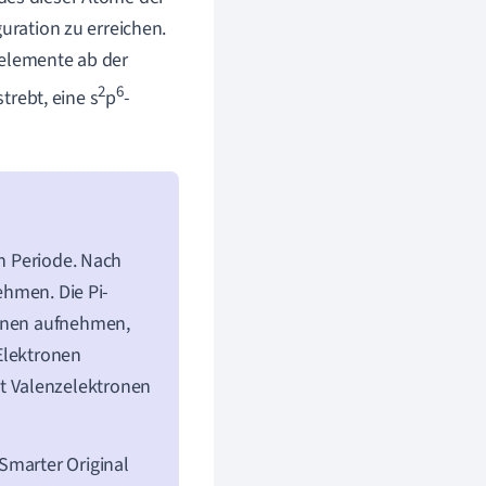
ration zu erreichen.
nelemente ab der
2
6
trebt, eine s
p
-
en Periode. Nach
ehmen. Die Pi-
ronen aufnehmen,
Elektronen
t Valenzelektronen
Smarter Original