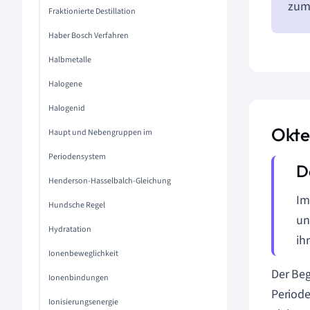
zum 
Fraktionierte Destillation
Haber Bosch Verfahren
Halbmetalle
Halogene
Halogenid
Okte
Haupt und Nebengruppen im
Periodensystem
Henderson-Hasselbalch-Gleichung
Im
Hundsche Regel
un
Hydratation
ih
Ionenbeweglichkeit
Der Beg
Ionenbindungen
Periode
Ionisierungsenergie