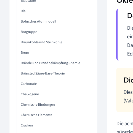
Blausäure
Blei
Bohrsches Atommodell
Di
Borgruppe
ei
Braunkohle und Steinkohle
Da
Brom
Ed
Brände und Brandbekämpfung Chemie
Brönsted Säure-Base-Theorie
Carbonate
Die
Chalkogene
(Val
Chemische Bindungen
Chemische Elemente
Die ach
Cracken
günsti