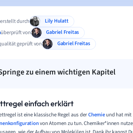
Lily Hulatt
 erstellt durch
Gabriel Freitas
n
überprüft von
Gabriel Freitas
qualität geprüft von
Springe zu einem wichtigen Kapitel
ttregel einfach erklärt
ettregel ist eine klassische Regel aus der
Chemie
und hat mit 
onenkonfiguration
von Atomen zu tun. Chemiker*innen nutzen
usagen, wie der Aufbau von Molekülen ist. Dank ihr kannst Du 