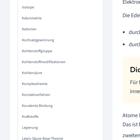
Elektro
Isotope
Die Ede
Kalorimetrie
Kationen
durc
Kochsalzgewinnung
durc
Kohlenstoffgruppe
Kohlenstoffmodifikationen
Kohlensäure
Für 
Komplexchemie
inne
Kontaktverfahren
Kovalente Bindung
Atome k
Kraftstoffe
Das ist
Legierung
zweiten
Lewis-Säure-Base-Theorie