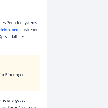
 des Periodensystems
elektronen
) anstreben.
pezialfall der
 für Bindungen
eine energetisch
edes dieser Atome der