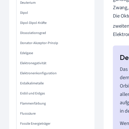
Deuterium
Zwang,
Dipol
Die Okt
Dipol-Dipol-Kräfte
zweiten
Dissoziationsgrad
Elektro
Donator-Akzeptor-Prinzip
Edelgase
Elektronegativität
Das
Elektronenkonfiguration
de
Erdalkalimetalle
Orbi
alle
Erdöl und Erdgas
auf
Flammenfärbung
in d
Flusssäure
Wenn
Fossile Energieträger