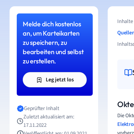
Inhalte
Melde dich kostenlos
an, um Karteikarten
Quelle
zu speichern, zu
Inhalts
bearbeiten und selbst
zu erstellen.
Leg jetzt los
Okte
Geprüfter Inhalt
Die Okt
Zuletzt aktualisiert am:
Elektr
17.11.2022
vorherz
Veröffentlicht am: 01.09.2021