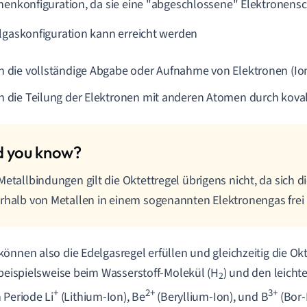
nenkonfiguration, da sie eine "abgeschlossene" Elektronens
lgaskonfiguration kann erreicht werden
h die vollständige Abgabe oder Aufnahme von Elektronen (I
h die Teilung der Elektronen mit anderen Atomen durch kova
Metallbindungen gilt die Oktettregel übrigens nicht, da sich d
rhalb von Metallen in einem sogenannten Elektronengas fre
önnen also die Edelgasregel erfüllen und gleichzeitig die Okte
 beispielsweise beim Wasserstoff-Molekül (H
) und den leicht
2
+
2+
3+
 Periode Li
(Lithium-Ion), Be
(Beryllium-Ion), und B
(Bor-