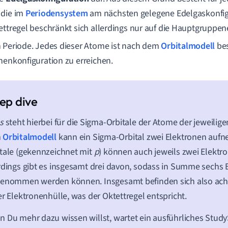
 die im
Periodensystem
am nächsten gelegene Edelgaskonfigu
ettregel beschränkt sich allerdings nur auf die Hauptgruppe
 Periode. Jedes dieser Atome ist nach dem
Orbitalmodell
bes
nenkonfiguration zu erreichen.
s
steht hierbei für die Sigma-Orbitale der Atome der jeweilig
m
Orbitalmodell
kann ein Sigma-Orbital zwei Elektronen aufn
tale (gekennzeichnet mit
p
) können auch jeweils zwei Elekt
rdings gibt es insgesamt drei davon, sodass in Summe sechs 
genommen werden können. Insgesamt befinden sich also ach
er Elektronenhülle, was der Oktettregel entspricht.
 Du mehr dazu wissen willst, wartet ein ausführliches Study