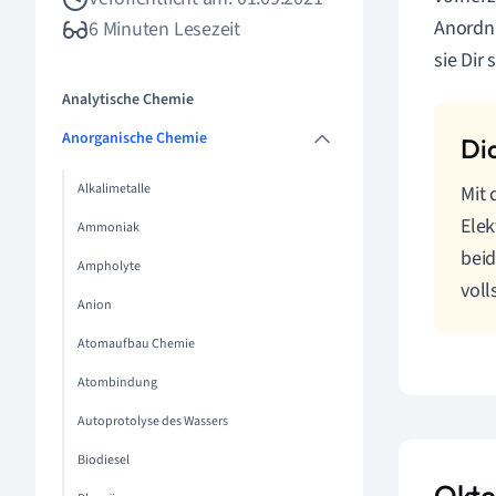
Anordnu
6 Minuten Lesezeit
sie Dir
Analytische Chemie
Anorganische Chemie
Alkalimetalle
Mit 
Elek
Ammoniak
beid
Ampholyte
voll
Anion
Atomaufbau Chemie
Atombindung
Autoprotolyse des Wassers
Biodiesel
Okte