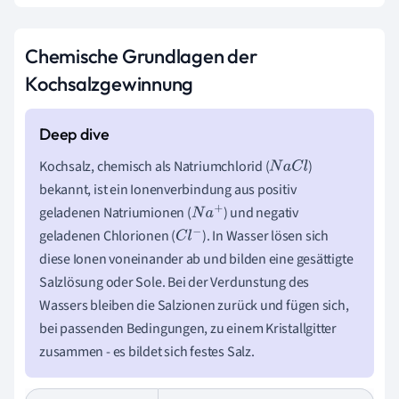
Chemische Grundlagen der
Kochsalzgewinnung
Kochsalz, chemisch als Natriumchlorid (
)
N
a
C
l
bekannt, ist ein Ionenverbindung aus positiv
geladenen Natriumionen (
) und negativ
N
a
+
geladenen Chlorionen (
). In Wasser lösen sich
C
l
−
diese Ionen voneinander ab und bilden eine gesättigte
Salzlösung oder Sole. Bei der Verdunstung des
Wassers bleiben die Salzionen zurück und fügen sich,
bei passenden Bedingungen, zu einem Kristallgitter
zusammen - es bildet sich festes Salz.