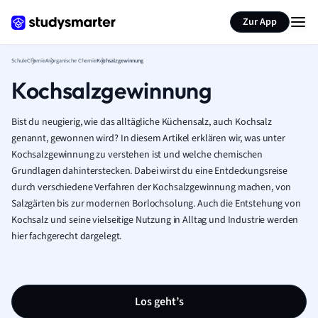
Karteikarten erstellen
Seite zusammenfassen
Zur App
Schule
Chemie
Anorganische Chemie
Kochsalzgewinnung
Kochsalzgewinnung
Bist du neugierig, wie das alltägliche Küchensalz, auch Kochsalz
genannt, gewonnen wird? In diesem Artikel erklären wir, was unter
Kochsalzgewinnung zu verstehen ist und welche chemischen
Grundlagen dahinterstecken. Dabei wirst du eine Entdeckungsreise
durch verschiedene Verfahren der Kochsalzgewinnung machen, von
Salzgärten bis zur modernen Borlochsolung. Auch die Entstehung von
Kochsalz und seine vielseitige Nutzung in Alltag und Industrie werden
hier fachgerecht dargelegt.
Los geht’s