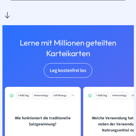
Lerne mit Millionen geteilten
Karteikarten
Leg kostenfrei los
+ Add tag
Immunology
Cell Biology
Mo
+ Add tag
Immunology
Cell
Wie funktioniert die traditionelle
Welche Verwendung hat 
Salzgewinnung?
neben der Verwendun
Nahrungsmittel no