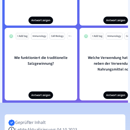
Antwort zeigen
Antwort zeigen
+ Add tag
Immunology
Cell Biology
Mo
+ Add tag
Immunology
Cell
Wie funktioniert die traditionelle
Welche Verwendung hat 
Salzgewinnung?
neben der Verwendun
Nahrungsmittel no
Antwort zeigen
Antwort zeigen
Geprüfter Inhalt
Letzte Aktualisierung: 04.10.2023