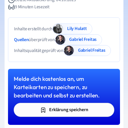
9 Minuten Lesezeit
Lily Hulatt
Inhalte erstellt durch
Gabriel Freitas
Quellen
überprüft von
Gabriel Freitas
Inhaltsqualität geprüft von
Melde dich kostenlos an, um
Karteikarten zu speichern, zu
bearbeiten und selbst zu erstellen.
Erklärung speichern