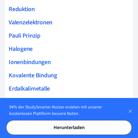
Reduktion
Valenzelektronen
Pauli Prinzip
Halogene
Ionenbindungen
Kovalente Bindung
Erdalkalimetalle
Alkalimetalle
94% der StudySmarter-Nutzer erzielen mit unserer
kostenlosen Plattform bessere Noten.
Isotope
Kationen
Herunterladen