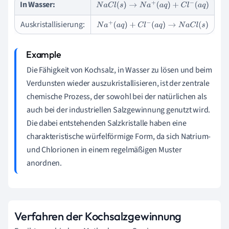
In Wasser:
N
a
C
l
(
s
)
→
N
a
+
(
a
q
)
+
C
l
−
(
a
q
)
Auskristallisierung:
N
a
+
(
a
q
)
+
C
l
−
(
a
q
)
→
N
a
C
l
(
s
)
Die Fähigkeit von Kochsalz, in Wasser zu lösen und beim
Verdunsten wieder auszukristallisieren, ist der zentrale
chemische Prozess, der sowohl bei der natürlichen als
auch bei der industriellen Salzgewinnung genutzt wird.
Die dabei entstehenden Salzkristalle haben eine
charakteristische würfelförmige Form, da sich Natrium-
und Chlorionen in einem regelmäßigen Muster
anordnen.
Verfahren der Kochsalzgewinnung