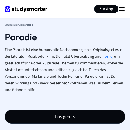
Karteikarten erstellen
Seite zusammenfassen
Zur App
Schule
Deutsch
Drama
Parodie
Parodie
Eine Parodie ist eine humorvolle Nachahmung eines Originals, sei es in
der Literatur, Musik oder Film. Sie nutzt Übertreibung und
Ironie
, um
gesellschaftliche oder kulturelle Themen zu kommentieren, wobei die
Absicht oft unterhaltsam und kritisch zugleich ist. Durch das
Verständnis der Merkmale und Techniken einer Parodie kannst Du
deren Wirkung und Zweck besser nachvollziehen, was Dir beim Lernen
und Erinnern hilft.
Los geht’s