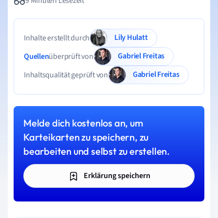
9 Minuten Lesezeit
Lily Hulatt
Inhalte erstellt durch
Gabriel Freitas
Quellen
überprüft von
Gabriel Freitas
Inhaltsqualität geprüft von
Melde dich kostenlos an, um
Karteikarten zu speichern, zu
bearbeiten und selbst zu erstellen.
Erklärung speichern