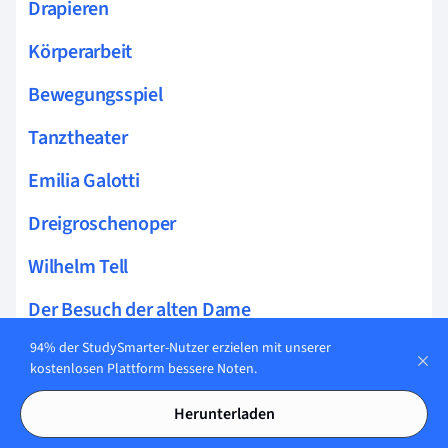
Drapieren
Körperarbeit
Bewegungsspiel
Tanztheater
Emilia Galotti
Dreigroschenoper
Wilhelm Tell
Der Besuch der alten Dame
94% der StudySmarter-Nutzer erzielen mit unserer
Andorra Max Frisch
kostenlosen Plattform bessere Noten.
Götz von Berlichingen
Herunterladen