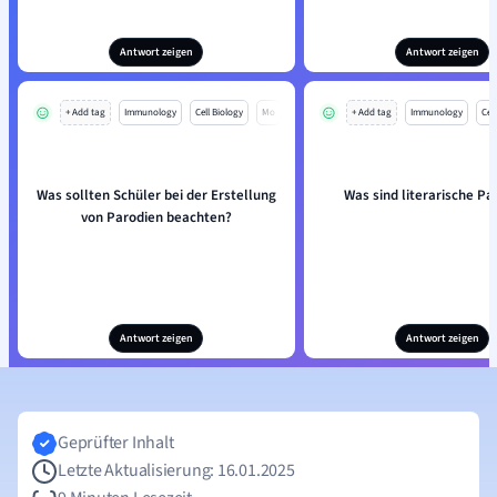
Antwort zeigen
Antwort zeigen
+ Add tag
Immunology
Cell Biology
Mo
+ Add tag
Immunology
Cell
Was sollten Schüler bei der Erstellung
Was sind literarische Pa
von Parodien beachten?
Antwort zeigen
Antwort zeigen
Geprüfter Inhalt
Letzte Aktualisierung: 16.01.2025