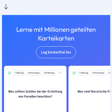
Lerne mit Millionen geteilten
Karteikarten
Leg kostenfrei los
+ Add tag
Immunology
Cell Biology
Mo
+ Add tag
Immunology
Cell
Was sollten Schüler bei der Erstellung
Was sind literarische Pa
von Parodien beachten?