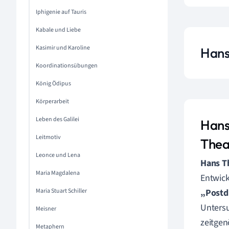
Iphigenie auf Tauris
Kabale und Liebe
Kasimir und Karoline
Hans
Koordinationsübungen
König Ödipus
Körperarbeit
Leben des Galilei
Hans
Leitmotiv
Thea
Leonce und Lena
Hans T
Maria Magdalena
Entwick
Maria Stuart Schiller
„Postd
Untersu
Meisner
zeitgen
Metaphern