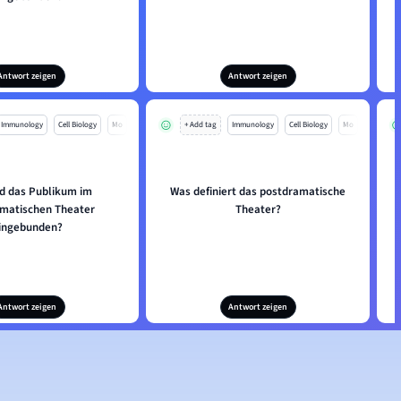
Antwort zeigen
Antwort zeigen
Immunology
Cell Biology
Mo
+ Add tag
Immunology
Cell Biology
Mo
rd das Publikum im
Was definiert das postdramatische
matischen Theater
Theater?
ingebunden?
Antwort zeigen
Antwort zeigen