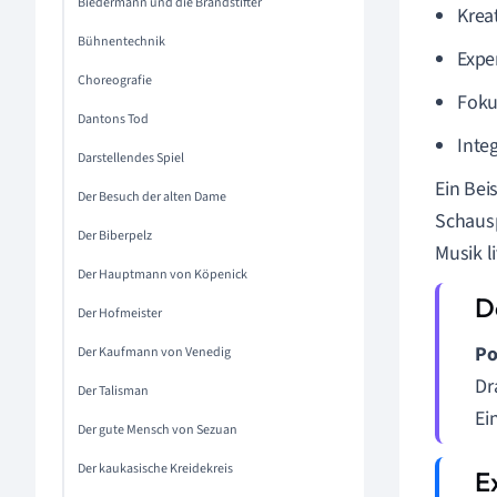
Biedermann und die Brandstifter
Krea
Bühnentechnik
Expe
Choreografie
Foku
Dantons Tod
Inte
Darstellendes Spiel
Ein Bei
Der Besuch der alten Dame
Schausp
Der Biberpelz
Musik l
Der Hauptmann von Köpenick
Der Hofmeister
Po
Der Kaufmann von Venedig
Dr
Der Talisman
Ei
Der gute Mensch von Sezuan
Der kaukasische Kreidekreis