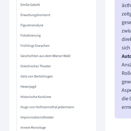
ästh
Emilia Galotti
zeit
Erwartungshorizont
gese
Figurenanalyse
zwis
Fokalisierung
dire
Frühlings Erwachen
sich
Aut
Geschichten aus dem Wiener Wald
Ansä
Griechisches Theater
Roll
Götz von Berlichingen
gewä
Hexenjagd
Aspe
Historische Kostüme
die 
erm
Hugo von Hofmannsthal jedermann
Improvisationstheater
Innere Monologe