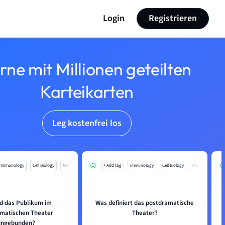
Login
Registrieren
rne mit Millionen geteilten
Karteikarten
Leg kostenfrei los
Immunology
Cell Biology
Mo
+ Add tag
Immunology
Cell Biology
Mo
rd das Publikum im
Was definiert das postdramatische
matischen Theater
Theater?
ingebunden?