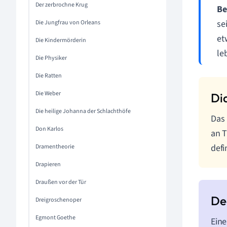
Der zerbrochne Krug
Be
se
Die Jungfrau von Orleans
et
Die Kindermörderin
le
Die Physiker
Die Ratten
Die Weber
Die heilige Johanna der Schlachthöfe
Das 
Don Karlos
an T
defi
Dramentheorie
Drapieren
Draußen vor der Tür
Dreigroschenoper
Egmont Goethe
Eine