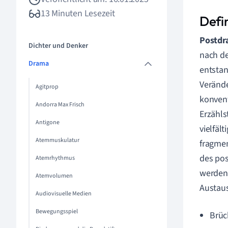
13 Minuten Lesezeit
Defi
Postdr
Dichter und Denker
nach de
Drama
entstan
Verände
Agitprop
konvent
Andorra Max Frisch
Erzähls
Antigone
vielfäl
Atemmuskulatur
fragmen
des pos
Atemrhythmus
werden 
Atemvolumen
Austaus
Audiovisuelle Medien
Bewegungsspiel
Brüc