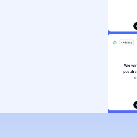
+ Add tag
Wie wi
postdra
e