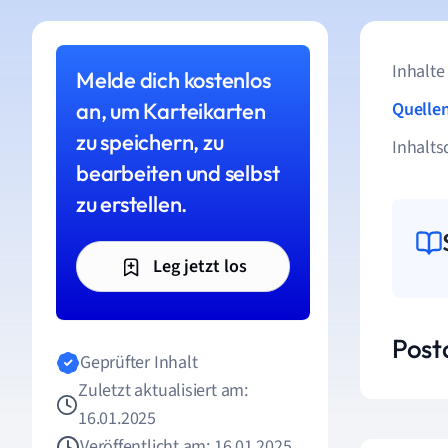
Inhalte
Melde dich kostenlos
an, um Karteikarten
Quelle
zu speichern, zu
Inhalts
bearbeiten und selbst
zu erstellen.
Leg jetzt los
Post
Geprüfter Inhalt
Zuletzt aktualisiert am:
16.01.2025
Veröffentlicht am: 16.01.2025