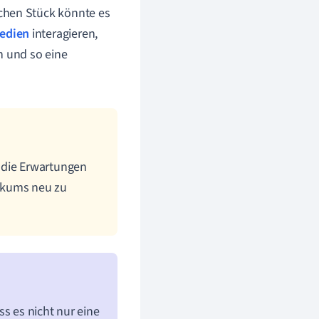
chen Stück könnte es
edien
interagieren,
n und so eine
 die Erwartungen
ikums neu zu
s es nicht nur eine