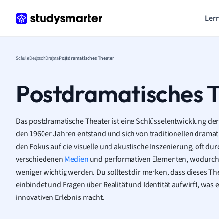
Lern
Schule
Deutsch
Drama
Postdramatisches Theater
Postdramatisches 
Das postdramatische Theater ist eine Schlüsselentwicklung de
den 1960er Jahren entstand und sich von traditionellen dramat
den Fokus auf die visuelle und akustische Inszenierung, oft du
verschiedenen
Medien
und performativen Elementen, wodurch
weniger wichtig werden. Du solltest dir merken, dass dieses Th
einbindet und Fragen über Realität und Identität aufwirft, wa
innovativen Erlebnis macht.