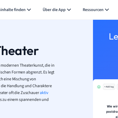
Karteikarten erstellen
Seite zusammenfassen
inhalte finden
Über die App
Ressourcen
Le
Theater
r modernen Theaterkunst, die in
ischen Formen abgrenzt. Es legt
rch eine Mischung von
 die Handlung und Charaktere
+ Add tag
eater oft die Zuschauer
aktiv
s es zu einem spannenden und
Wie wi
postdra
e