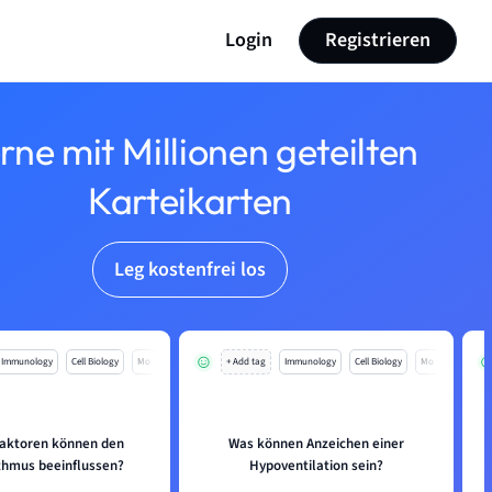
Login
Registrieren
rne mit Millionen geteilten
Karteikarten
Leg kostenfrei los
Immunology
Cell Biology
Mo
+ Add tag
Immunology
Cell Biology
Mo
aktoren können den
Was können Anzeichen einer
hmus beeinflussen?
Hypoventilation sein?