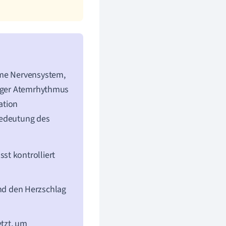
ome Nervensystem,
ßiger Atemrhythmus
ation
 Bedeutung des
st kontrolliert
nd den Herzschlag
tzt, um