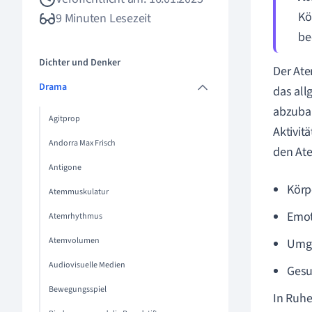
Kö
9 Minuten Lesezeit
be
Dichter und Denker
Der Ate
Drama
das all
abzubau
Agitprop
Aktivit
Andorra Max Frisch
den At
Antigone
Körp
Atemmuskulatur
Emot
Atemrhythmus
Atemvolumen
Umg
Audiovisuelle Medien
Gesu
Bewegungsspiel
In Ruhe