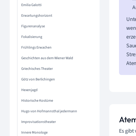
Emilia Galotti
A
Erwartungshorizont
Unt
Figurenanalyse
weni
erze
Fokalisierung
Sau
Frühlings Erwachen
Stre
Geschichten aus dem Wiener Wald
Ate
Griechisches Theater
Götz von Berlichingen
Hexenjagd
Historische Kostüme
Hugo von Hofmannsthal jedermann
Atem
Improvisationstheater
Es gibt
Innere Monologe