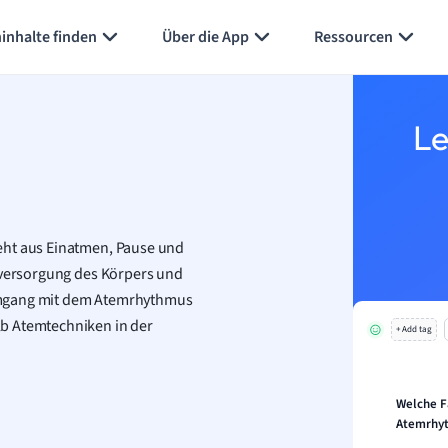
Karteikarten erstellen
Seite zusammenfassen
inhalte finden
Über die App
Ressourcen
Le
eht aus Einatmen, Pause und
ffversorgung des Körpers und
Umgang mit dem Atemrhythmus
lb Atemtechniken in der
+ Add tag
Welche F
Atemrhyt