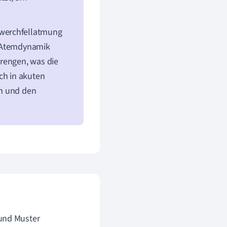
Zwerchfellatmung
e Atemdynamik
erengen, was die
ch in akuten
en und den
 und Muster