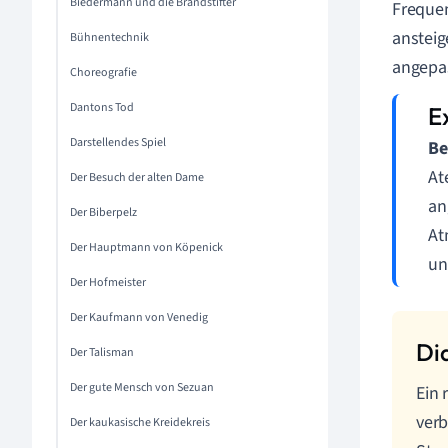
Biedermann und die Brandstifter
Frequen
anstei
Bühnentechnik
angepas
Choreografie
Dantons Tod
Darstellendes Spiel
Be
At
Der Besuch der alten Dame
an
Der Biberpelz
At
Der Hauptmann von Köpenick
un
Der Hofmeister
Der Kaufmann von Venedig
Der Talisman
Der gute Mensch von Sezuan
Ein 
verb
Der kaukasische Kreidekreis