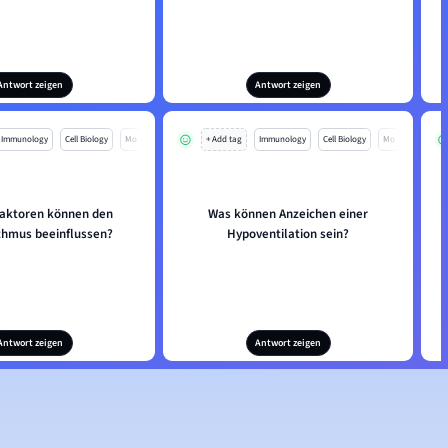
Antwort zeigen
Antwort zeigen
Immunology
Cell Biology
Mo
+ Add tag
Immunology
Cell Biology
Mo
aktoren können den
Was können Anzeichen einer
hmus beeinflussen?
Hypoventilation sein?
Antwort zeigen
Antwort zeigen