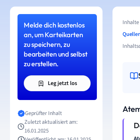
Inhalte
Melde dich kostenlos
an, um Karteikarten
Quelle
zu speichern, zu
Inhalts
bearbeiten und selbst
zu erstellen.
Leg jetzt los
Atem
Geprüfter Inhalt
Zuletzt aktualisiert am:
16.01.2025
At
Veröffentlicht am: 16.01.2025