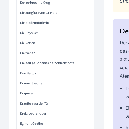
Stre
Der zerbrochne Krug
Die Jungfrau von Orleans
Die Kindermörderin
Die Physiker
Der 
Die Ratten
das 
Die Weber
akti
Die heilige Johanna der Schlachthöfe
vera
Don Karlos
Ate
Dramentheorie
D
Drapieren
w
Draußen vor der Tür
E
Dreigroschenoper
v
Egmont Goethe
R