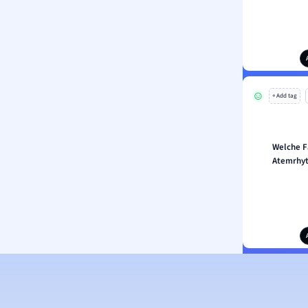
+ Add tag
Welche F
Atemrhyt