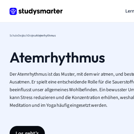
Lern
Schule
Deutsch
Drama
Atemrhythmus
Atemrhythmus
Der Atemrhythmus ist das Muster, mit dem wir atmen, und best
Ausatmen. Er spielt eine entscheidende Rolle für die Sauersto
beeinflusst unser allgemeines Wohlbefinden. Ein bewusster 
kann Stress reduzieren und die Konzentration erhöhen, wesha
Meditation und im Yoga häufig eingesetzt werden.
Los geht’s