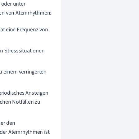
t oder unter
rten von Atemrhythmen:
at eine Frequenz von
in Stresssituationen
u einem verringerten
riodisches Ansteigen
schen Notfällen zu
ber den
der Atemrhythmen ist