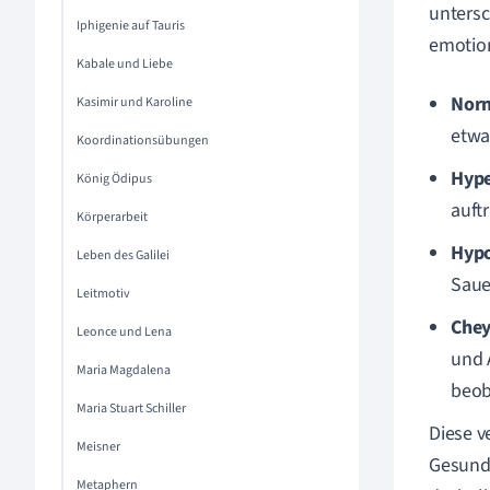
untersc
Iphigenie auf Tauris
emotion
Kabale und Liebe
Norm
Kasimir und Karoline
etwa
Koordinationsübungen
Hype
König Ödipus
auftr
Körperarbeit
Hypo
Leben des Galilei
Saue
Leitmotiv
Chey
Leonce und Lena
und 
Maria Magdalena
beob
Maria Stuart Schiller
Diese 
Meisner
Gesund
Metaphern