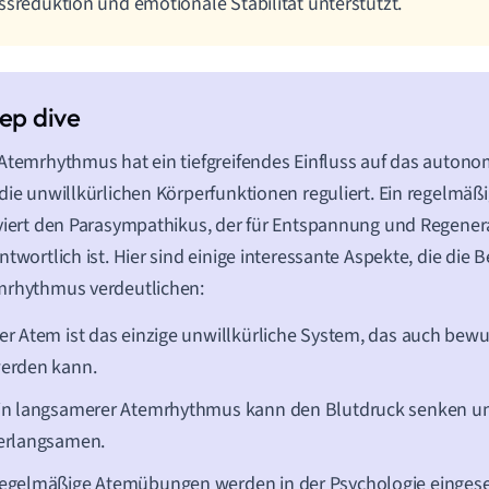
ssreduktion und emotionale Stabilität unterstützt.
Atemrhythmus hat ein tiefgreifendes Einfluss auf das auton
die unwillkürlichen Körperfunktionen reguliert. Ein regelmä
viert den Parasympathikus, der für Entspannung und Regener
ntwortlich ist. Hier sind einige interessante Aspekte, die die
mrhythmus verdeutlichen:
er Atem ist das einzige unwillkürliche System, das auch bewus
erden kann.
in langsamerer Atemrhythmus kann den Blutdruck senken u
erlangsamen.
egelmäßige Atemübungen werden in der Psychologie eingese