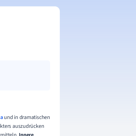
sa
und in dramatischen
rakters auszudrücken
rmitteln.
Innere