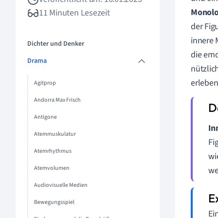
Monol
11 Minuten Lesezeit
der Fig
innere 
Dichter und Denker
die emo
Drama
nützlic
erleben
Agitprop
Andorra Max Frisch
Antigone
In
Atemmuskulatur
Fi
Atemrhythmus
wi
Atemvolumen
we
Audiovisuelle Medien
Bewegungsspiel
Ei