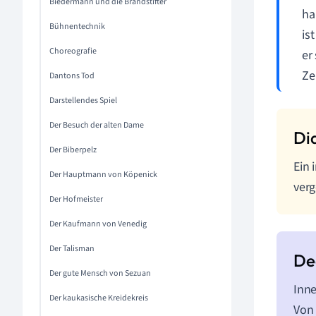
Biedermann und die Brandstifter
ha
Bühnentechnik
is
Choreografie
er
Ze
Dantons Tod
Darstellendes Spiel
Der Besuch der alten Dame
Der Biberpelz
Ein 
Der Hauptmann von Köpenick
verg
Der Hofmeister
Der Kaufmann von Venedig
Der Talisman
Der gute Mensch von Sezuan
Inne
Der kaukasische Kreidekreis
Von