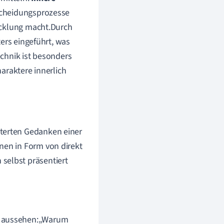
scheidungsprozesse
icklung macht.Durch
ers eingeführt, was
chnik ist besonders
araktere innerlich
lterten Gedanken einer
nen in Form von direkt
selbst präsentiert
en aussehen:„Warum