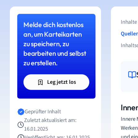
Inhalte
Melde dich kostenlos
an, um Karteikarten
Quelle
zu speichern, zu
Inhalts
bearbeiten und selbst
zu erstellen.
Leg jetzt los
Inne
Geprüfter Inhalt
Innere 
Zuletzt aktualisiert am:
Werken 
16.01.2025
und ein
Veröffentlicht am: 16.01.2025