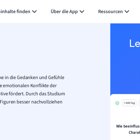
Karteikarten erstellen
Seite zusammenfassen
inhalte finden
Über die App
Ressourcen
Le
icke in die Gedanken und Gefühle
ie emotionalen Konflikte der
otive fördert. Durch das Studium
Figuren besser nachvollziehen
+ Add tag
Wie beeinflu
Chara