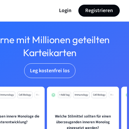
Login
Registrieren
rne mit Millionen geteilten
Karteikarten
Leg kostenfrei los
Immunology
Cell Biology
Mo
+ Add tag
Immunology
Cell Biology
Mo
ssen innere Monologe die
Welche Stilmittel sollten für einen
kterentwicklung?
überzeugenden inneren Monolog
eingesetzt werden?