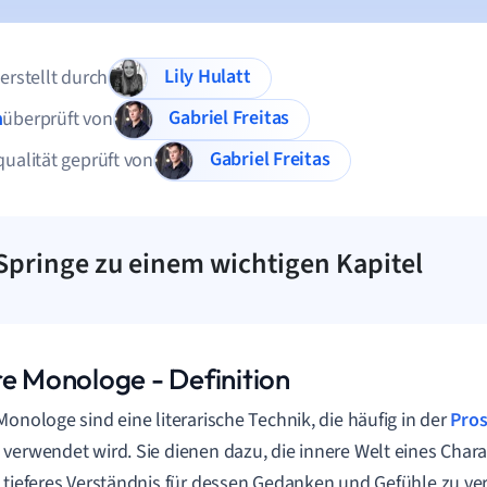
Lily Hulatt
 erstellt durch
Gabriel Freitas
n
überprüft von
Gabriel Freitas
qualität geprüft von
Springe zu einem wichtigen Kapitel
re Monologe - Definition
Monologe sind eine literarische Technik, die häufig in der
Pro
verwendet wird. Sie dienen dazu, die innere Welt eines Cha
 tieferes Verständnis für dessen Gedanken und Gefühle zu ve