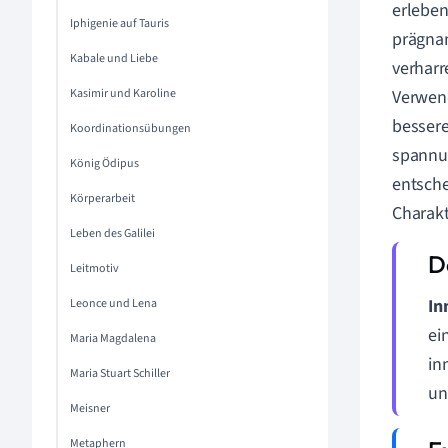
erleben
Iphigenie auf Tauris
prägnan
Kabale und Liebe
verharr
Kasimir und Karoline
Verwen
bessere
Koordinationsübungen
spannu
König Ödipus
entsche
Körperarbeit
Charakt
Leben des Galilei
Leitmotiv
In
Leonce und Lena
ei
Maria Magdalena
in
Maria Stuart Schiller
un
Meisner
Metaphern