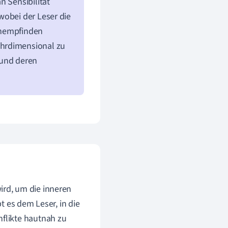
n Sensibilität
wobei der Leser die
chempfinden
ehrdimensional zu
 und deren
wird, um die inneren
t es dem Leser, in die
flikte hautnah zu