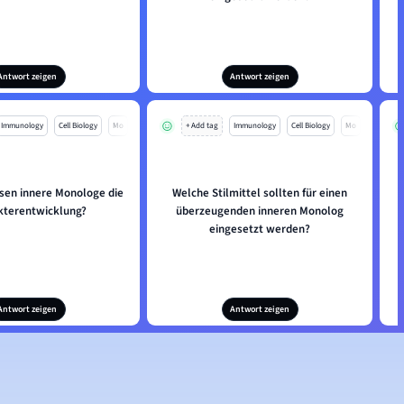
Antwort zeigen
Antwort zeigen
Immunology
Cell Biology
Mo
+ Add tag
Immunology
Cell Biology
Mo
ssen innere Monologe die
Welche Stilmittel sollten für einen
kterentwicklung?
überzeugenden inneren Monolog
eingesetzt werden?
Antwort zeigen
Antwort zeigen