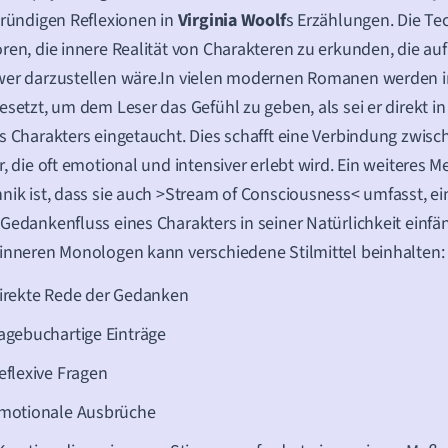
gründigen Reflexionen in
Virginia Woolf
s Erzählungen. Die Te
ren, die innere Realität von Charakteren zu erkunden, die au
wer darzustellen wäre.In vielen modernen Romanen werden 
esetzt, um dem Leser das Gefühl zu geben, als sei er direkt i
s Charakters eingetaucht. Dies schafft eine Verbindung zwis
r, die oft emotional und intensiver erlebt wird. Ein weiteres 
nik ist, dass sie auch >Stream of Consciousness< umfasst, ei
Gedankenfluss eines Charakters in seiner Natürlichkeit einf
inneren Monologen kann verschiedene Stilmittel beinhalten:
irekte Rede der Gedanken
agebuchartige Einträge
eflexive Fragen
motionale Ausbrüche