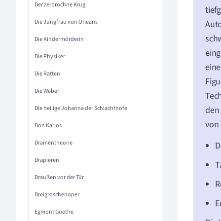
Der zerbrochne Krug
tief
Die Jungfrau von Orleans
Auto
sch
Die Kindermörderin
eing
Die Physiker
eine
Die Ratten
Figu
Die Weber
Tech
Die heilige Johanna der Schlachthöfe
den 
von 
Don Karlos
Dramentheorie
D
Drapieren
T
Draußen vor der Tür
R
Dreigroschenoper
E
Egmont Goethe