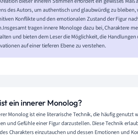
Kreation dieser inneren Stimmen erfordert ein gewisses Maß a
ens des Autors, um authentisch und glaubwürdig zu bleiben, 
itiven Konflikte und den emotionalen Zustand der Figur na
.Insgesamt tragen innere Monologe dazu bei, Charaktere m
alten und bieten dem Leser die Möglichkeit, die Handlungen
vationen auf einer tieferen Ebene zu verstehen.
ist ein innerer Monolog?
erer Monolog ist eine literarische Technik, die häufig genutzt 
n und Gefühle einer Figur darzustellen. Diese Technik erlaub
des Charakters einzutauchen und dessen Emotionen und Kon