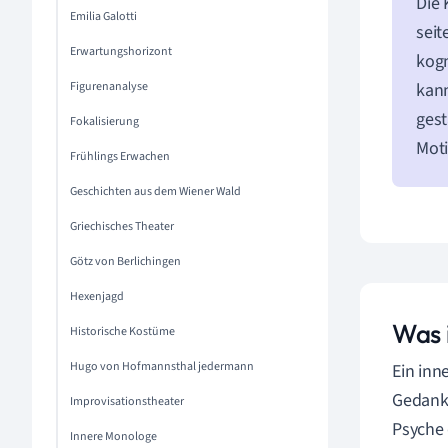
Die 
Emilia Galotti
seit
Erwartungshorizont
kogn
Figurenanalyse
kann
gest
Fokalisierung
Moti
Frühlings Erwachen
Geschichten aus dem Wiener Wald
Griechisches Theater
Götz von Berlichingen
Hexenjagd
Was 
Historische Kostüme
Hugo von Hofmannsthal jedermann
Ein inn
Gedanke
Improvisationstheater
Psyche 
Innere Monologe