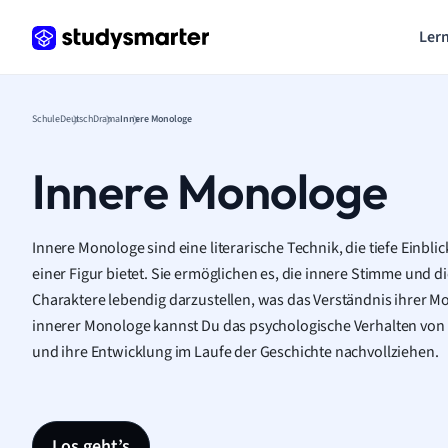
Lern
Schule
Deutsch
Drama
Innere Monologe
Innere Monologe
Innere Monologe sind eine literarische Technik, die tiefe Einbl
einer Figur bietet. Sie ermöglichen es, die innere Stimme und d
Charaktere lebendig darzustellen, was das Verständnis ihrer M
innerer Monologe kannst Du das psychologische Verhalten von 
und ihre Entwicklung im Laufe der Geschichte nachvollziehen.
Los geht’s