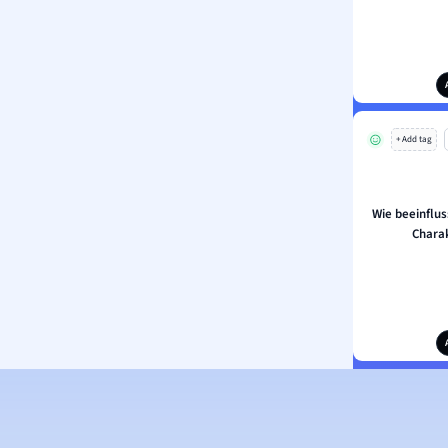
+ Add tag
Wie beeinflu
Chara