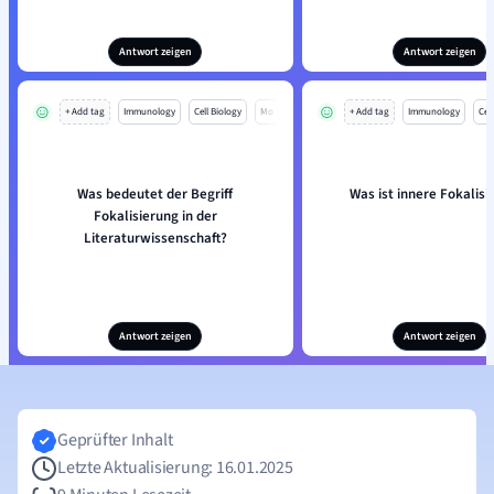
Antwort zeigen
Antwort zeigen
+ Add tag
Immunology
Cell Biology
Mo
+ Add tag
Immunology
Cell
Was bedeutet der Begriff
Was ist innere Fokalisi
Fokalisierung in der
Literaturwissenschaft?
Antwort zeigen
Antwort zeigen
Geprüfter Inhalt
Letzte Aktualisierung: 16.01.2025