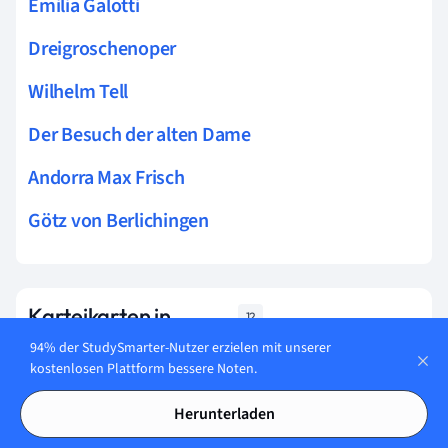
Emilia Galotti
Dreigroschenoper
Wilhelm Tell
Der Besuch der alten Dame
Andorra Max Frisch
Götz von Berlichingen
Karteikarten in
12
Fokalisierung
94% der StudySmarter-Nutzer erzielen mit unserer
kostenlosen Plattform bessere Noten.
Lerne jetzt
Herunterladen