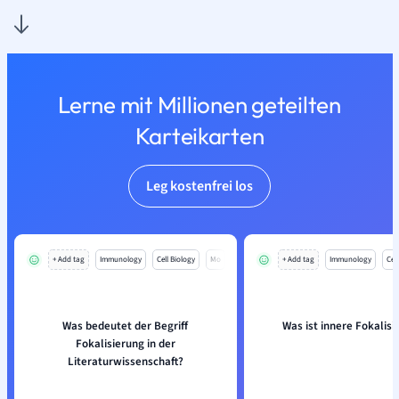
Lerne mit Millionen geteilten
Karteikarten
Leg kostenfrei los
+ Add tag
Immunology
Cell Biology
Mo
+ Add tag
Immunology
Cell
Was bedeutet der Begriff
Was ist innere Fokalisi
Fokalisierung in der
Literaturwissenschaft?