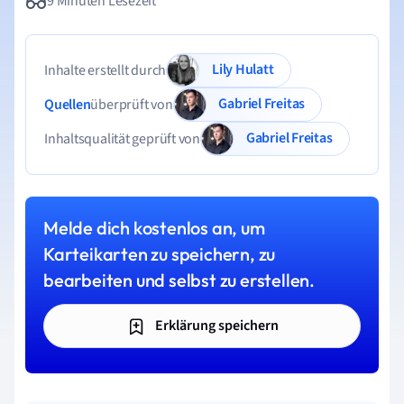
9 Minuten Lesezeit
Lily Hulatt
Inhalte erstellt durch
Gabriel Freitas
Quellen
überprüft von
Gabriel Freitas
Inhaltsqualität geprüft von
Melde dich kostenlos an, um
Karteikarten zu speichern, zu
bearbeiten und selbst zu erstellen.
Erklärung speichern