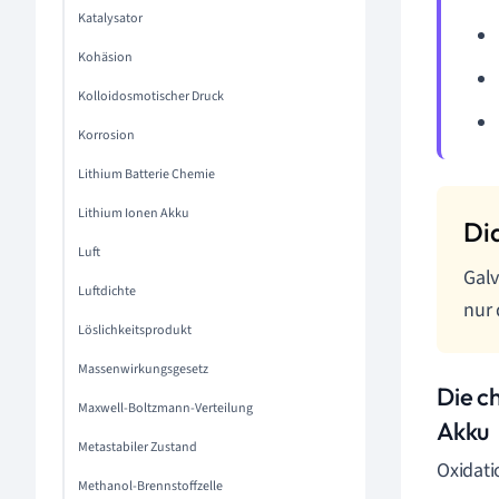
Katalysator
Kohäsion
Kolloidosmotischer Druck
Korrosion
Lithium Batterie Chemie
Lithium Ionen Akku
Luft
Galv
Luftdichte
nur 
Löslichkeitsprodukt
Massenwirkungsgesetz
Die c
Maxwell-Boltzmann-Verteilung
Akku
Metastabiler Zustand
Oxidati
Methanol-Brennstoffzelle