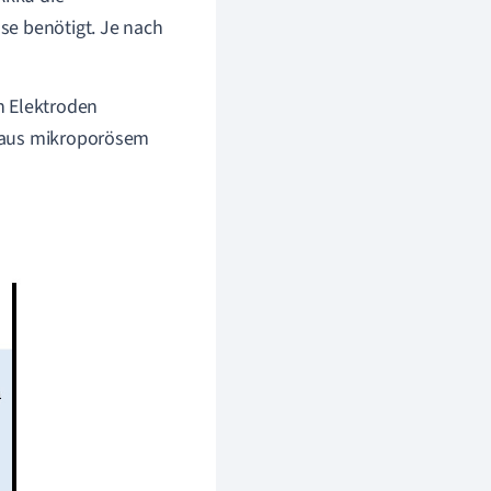
se benötigt.
Je nach
n Elektroden
t aus mikroporösem