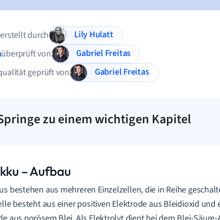
Lily Hulatt
 erstellt durch
Gabriel Freitas
n
überprüft von
Gabriel Freitas
qualität geprüft von
Springe zu einem wichtigen Kapitel
akku – Aufbau
us bestehen aus mehreren Einzelzellen, die in Reihe geschalt
elle besteht aus einer positiven Elektrode aus Bleidioxid und 
de aus porösem Blei. Als Elektrolyt dient bei dem Blei-Säure-