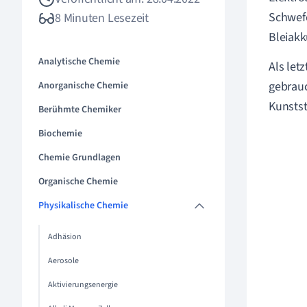
Schwefe
8 Minuten Lesezeit
Bleiakk
Analytische Chemie
Als let
gebrauc
Anorganische Chemie
Kunststo
Berühmte Chemiker
Biochemie
Chemie Grundlagen
Organische Chemie
Physikalische Chemie
Adhäsion
Aerosole
Aktivierungsenergie