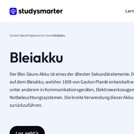
Lern
Schule
Chemie
Physikalische Chemie
Bleiakku
Bleiakku
Der Blei-Säure-Akku ist eines der ältesten Sekundärelemente. D
auf dem Bleiakku, welcher 1859 von Gaston Planté entwickelt 
unter anderem in Kommunikationsgeräten, Elektrowerkzeugen
Notbeleuchtungssystemen. Die breite Verwendung dieser Akkus i
zurückzuführen.
Los geht’s