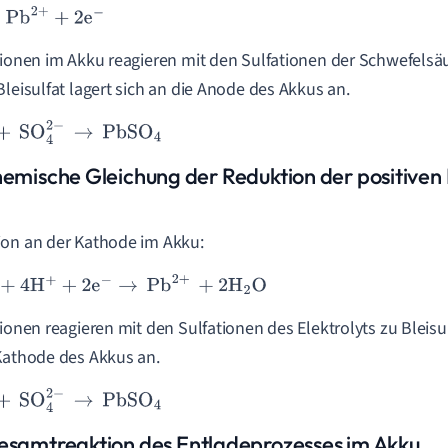
2
+
+
2
e
-
iionen im Akku reagieren mit den Sulfationen der Schwefelsäur
Bleisulfat lagert sich an die Anode des Akkus an.
SO
4
2
-
→
PbSO
4
hemische Gleichung der Reduktion der positiven 
on an der Kathode im Akku:
4
H
+
+
2
e
-
→
Pb
2
+
+
2
H
2
O
iionen reagieren mit den Sulfationen des Elektrolyts zu Bleisul
Kathode des Akkus an.
SO
4
2
-
→
PbSO
4
esamtreaktion des Entladeprozesses im Akku