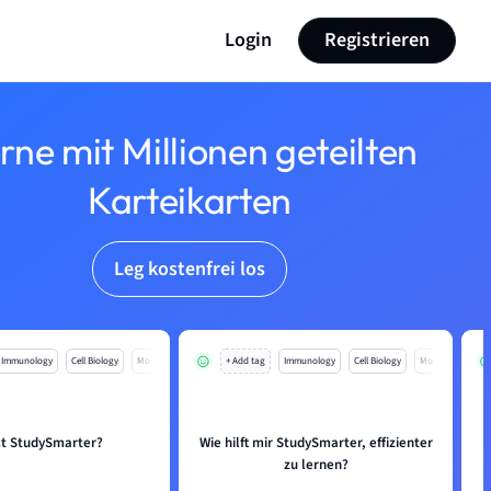
Login
Registrieren
rne mit Millionen geteilten
Karteikarten
Leg kostenfrei los
Immunology
Cell Biology
Mo
+ Add tag
Immunology
Cell Biology
Mo
st StudySmarter?
Wie hilft mir StudySmarter, effizienter
W
zu lernen?