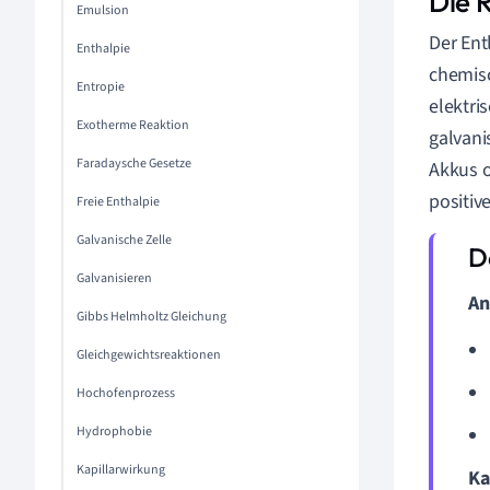
Die 
Emulsion
Der Ent
Enthalpie
chemisc
Entropie
elektri
Exotherme Reaktion
galvani
Faradaysche Gesetze
Akkus o
positiv
Freie Enthalpie
Galvanische Zelle
Galvanisieren
An
Gibbs Helmholtz Gleichung
Gleichgewichtsreaktionen
Hochofenprozess
Hydrophobie
Kapillarwirkung
Ka