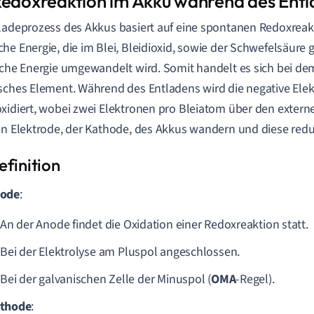
Redoxreaktion im Akku während des Ent
ladeprozess des Akkus basiert auf eine spontanen Redoxreakt
he Energie, die im Blei, Bleidioxid, sowie der Schwefelsäure ge
sche Energie umgewandelt wird. Somit handelt es sich bei de
sches Element. Während des Entladens wird die negative Elek
xidiert, wobei zwei Elektronen pro Bleiatom über den externe
en Elektrode, der Kathode, des Akkus wandern und diese redu
ode
:
An der Anode findet die
Oxidation
einer
Redoxreaktion
statt.
Bei der
Elektrolyse
am Pluspol angeschlossen.
Bei der galvanischen Zelle der Minuspol (
OMA
-Regel).
thode
: