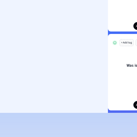
+ Add tag
Was i