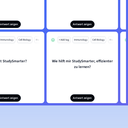
Antwort zeigen
Antwort zeigen
Immunology
Cell Biology
Mo
+ Add tag
Immunology
Cell Biology
Mo
st StudySmarter?
Wie hilft mir StudySmarter, effizienter
W
zu lernen?
Antwort zeigen
Antwort zeigen