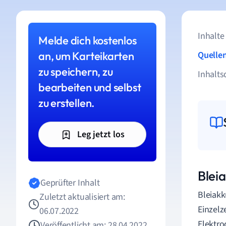
Inhalte
Melde dich kostenlos
an, um Karteikarten
Quelle
zu speichern, zu
Inhalts
bearbeiten und selbst
zu erstellen.
Leg jetzt los
Blei
Geprüfter Inhalt
Bleiakk
Zuletzt aktualisiert am:
Einzelz
06.07.2022
Elektro
Veröffentlicht am: 28.04.2022