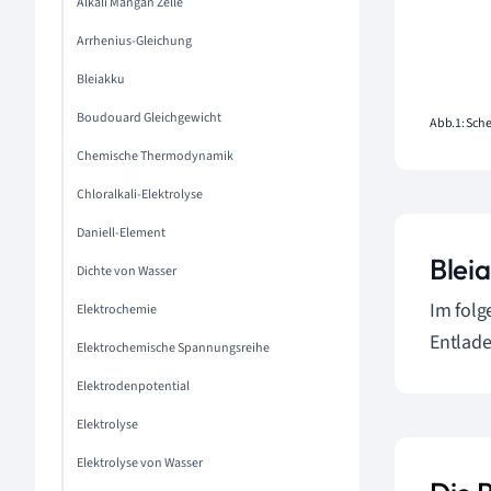
Alkali Mangan Zelle
Arrhenius-Gleichung
Bleiakku
Boudouard Gleichgewicht
Abb.1: Sche
Chemische Thermodynamik
Chloralkali-Elektrolyse
Daniell-Element
Blei
Dichte von Wasser
Im folg
Elektrochemie
Entlade
Elektrochemische Spannungsreihe
Elektrodenpotential
Elektrolyse
Elektrolyse von Wasser