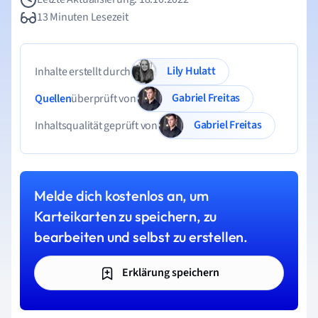
13 Minuten Lesezeit
Lily Hulatt
Inhalte erstellt durch
Gabriel Freitas
Quellen
überprüft von
Gabriel Freitas
Inhaltsqualität geprüft von
Melde dich kostenlos an, um
Karteikarten zu speichern, zu
bearbeiten und selbst zu erstellen.
Erklärung speichern