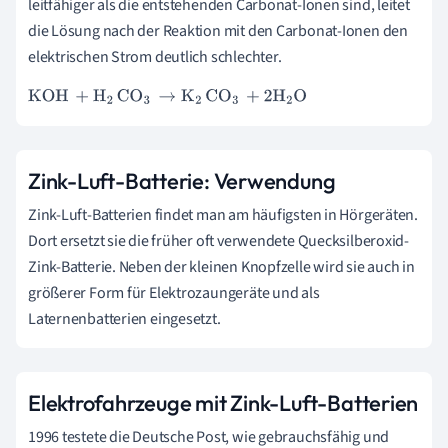
leitfähiger als die entstehenden Carbonat-Ionen sind, leitet
die Lösung nach der Reaktion mit den Carbonat-Ionen den
elektrischen Strom deutlich schlechter.
KOH
+
H
2
CO
3
→
K
2
CO
3
+
2
H
2
O
Zink-Luft-Batterie: Verwendung
Zink-Luft-Batterien findet man am häufigsten in Hörgeräten.
Dort ersetzt sie die früher oft verwendete Quecksilberoxid-
Zink-Batterie. Neben der kleinen Knopfzelle wird sie auch in
größerer Form für Elektrozaungeräte und als
Laternenbatterien eingesetzt.
Elektrofahrzeuge mit Zink-Luft-Batterien
1996 testete die Deutsche Post, wie gebrauchsfähig und