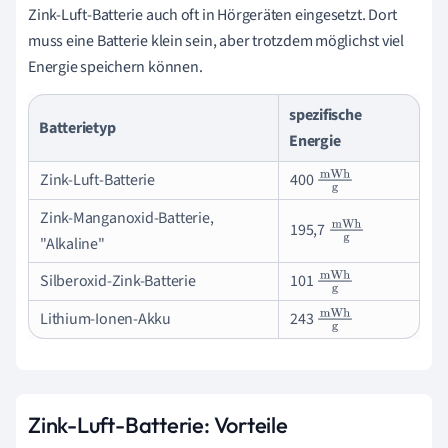
Zink-Luft-Batterie auch oft in Hörgeräten eingesetzt. Dort
muss eine Batterie klein sein, aber trotzdem möglichst viel
Energie speichern können.
spezifische
Batterietyp
Energie
Zink-Luft-Batterie
400
mWh
g
Zink-Manganoxid-Batterie,
195,7
mWh
g
"Alkaline"
Silberoxid-Zink-Batterie
101
mWh
g
Lithium-Ionen-Akku
243
mWh
g
Zink-Luft-Batterie: Vorteile