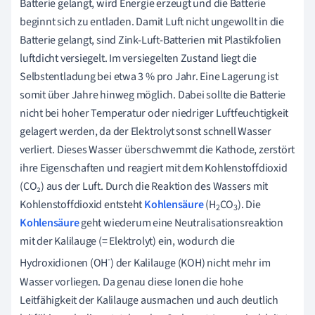
Batterie gelangt, wird Energie erzeugt und die Batterie
beginnt sich zu entladen. Damit Luft nicht ungewollt in die
Batterie gelangt, sind Zink-Luft-Batterien mit Plastikfolien
luftdicht versiegelt. Im versiegelten Zustand liegt die
Selbstentladung bei etwa 3 % pro Jahr. Eine Lagerung ist
somit über Jahre hinweg möglich. Dabei sollte die Batterie
nicht bei hoher Temperatur oder niedriger Luftfeuchtigkeit
gelagert werden, da der Elektrolyt sonst schnell Wasser
verliert. Dieses Wasser überschwemmt die Kathode, zerstört
ihre Eigenschaften und reagiert mit dem Kohlenstoffdioxid
(CO₂) aus der Luft. Durch die Reaktion des Wassers mit
Kohlenstoffdioxid entsteht
Kohlensäure
(H
CO
). Die
2
3
Kohlensäure
geht wiederum eine Neutralisationsreaktion
mit der Kalilauge (= Elektrolyt) ein, wodurch die
-
Hydroxidionen (OH
) der Kalilauge (KOH) nicht mehr im
Wasser vorliegen. Da genau diese Ionen die hohe
Leitfähigkeit der Kalilauge ausmachen und auch deutlich