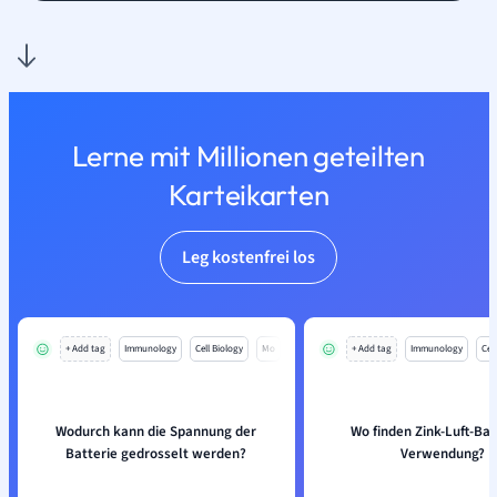
Lerne mit Millionen geteilten
Karteikarten
Leg kostenfrei los
+ Add tag
Immunology
Cell Biology
Mo
+ Add tag
Immunology
Cell
Wodurch kann die Spannung der
Wo finden Zink-Luft-Bat
Batterie gedrosselt werden?
Verwendung?