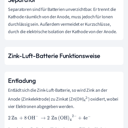
Separatoren sind für Batterien unverzichtbar. Er trennt die
Kathode räumlich von der Anode, muss jedoch für Ionen
durchlässig sein. Außerdem vermeidet er Kurzschlüsse,
durch die elektrische Isolation der Kathode von der Anode.
Zink-Luft-Batterie Funktionsweise
Entladung
Entlädt sich die Zink-Luft-Batterie, so wird Zink an der
2-
Anode (Zinkelektrode) zu Zinkat (Zn(OH)
) oxidiert, wobei
4
vier Elektronen abgegeben werden.
2
Zn
+
8
OH
-
→
2
Zn
(
OH
)
4
2
-
+
4
e
-