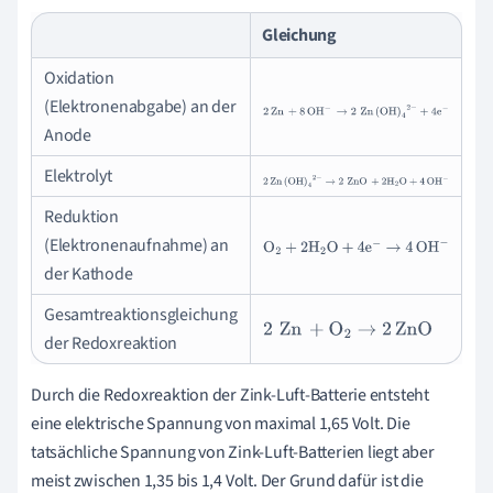
Gleichung
Oxidation
(Elektronenabgabe) an der
2
Zn
+
8
OH
-
→
2
Zn
(
OH
)
4
2
-
Anode
+
4
e
-
Elektrolyt
2
Zn
(
OH
)
4
2
-
→
2
ZnO
+
2
H
2
O
+
4
OH
-
Reduktion
(Elektronenaufnahme) an
O
2
+
2
H
2
O
+
4
e
-
→
4
OH
-
der Kathode
Gesamtreaktionsgleichung
2
Zn
+
O
2
→
2
ZnO
der Redoxreaktion
Durch die Redoxreaktion der Zink-Luft-Batterie entsteht
eine elektrische Spannung von maximal 1,65 Volt. Die
tatsächliche Spannung von Zink-Luft-Batterien liegt aber
meist zwischen 1,35 bis 1,4 Volt. Der Grund dafür ist die