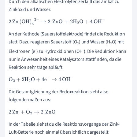
Durch den alkalischen Elektrolyten zerfällt das Zinkat zu
Zinkoxid und Wasser.
2
Zn
(
OH
)
4
2
-
→
2
ZnO
+
2
H
2
O
+
4
OH
-
An der Kathode (Sauerstoffelektrode) findet die Reduktion
statt. Dazu reagieren Sauerstoff (O₂) und Wasser (H₂O) mit
-
-
Elektronen (e
) zu Hydroxidionen (OH
). Die Reduktion kann
nur in Anwesenheit eines Katalysators stattfinden, da die
Reaktion sehr träge abläuft.
O
2
+
2
H
2
O
+
4
e
-
→
4
OH
-
Die Gesamtgleichung der Redoxreaktion sieht also
folgendermaßen aus:
2
Zn
+
O
2
→
2
ZnO
In der Tabelle siehst du die Reaktionsvorgänge der Zink-
Luft-Batterie noch einmal übersichtlich dargestellt: