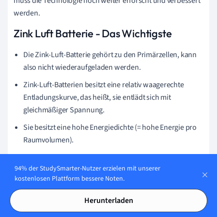
muss die Technologie noch weiter erforscht und verbessert
werden.
Zink Luft Batterie - Das Wichtigste
Die Zink-Luft-Batterie gehört zu den Primärzellen, kann
also nicht wiederaufgeladen werden.
Zink-Luft-Batterien besitzt eine relativ waagerechte
Entladungskurve, das heißt, sie entlädt sich mit
gleichmäßiger Spannung.
Sie besitzt eine hohe Energiedichte (= hohe Energie pro
Raumvolumen).
Die Gleichung der Redoxreaktion lautet:
94% der StudySmarter-Nutzer erzielen mit unserer
2
Zn
+
O
2
→
2
ZnO
kostenlosen Plattform bessere Noten.
Beim Aufladen der Zink-Luft-Batterie können sich
sogenannte Dendriten bilden, die zu Kurzschlüssen
Herunterladen
führen können. Außerdem wird die Batterie während