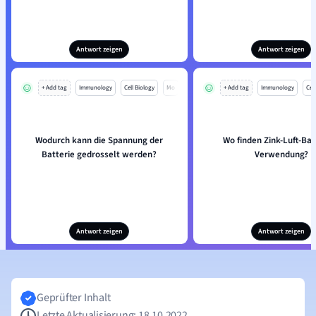
Antwort zeigen
Antwort zeigen
+ Add tag
Immunology
Cell Biology
Mo
+ Add tag
Immunology
Cell
Wodurch kann die Spannung der
Wo finden Zink-Luft-Bat
Batterie gedrosselt werden?
Verwendung?
Antwort zeigen
Antwort zeigen
Geprüfter Inhalt
Letzte Aktualisierung: 18.10.2022