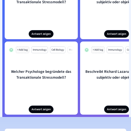
Transaktionale Stressmodell?
subjektiv oder objek
Antwort zeigen
Antwort zeigen
+ Add tag
Immunology
Cell Biology
Mo
+ Add tag
Immunology
Cell
Welcher Psychologe begründete das
Beschreibt Richard Lazarus 
Transaktionale Stressmodell?
subjektiv oder objek
Antwort zeigen
Antwort zeigen