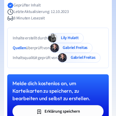
Geprüfter Inhalt
Letzte Aktualisierung: 12.10.2023
8 Minuten Lesezeit
Lily Hulatt
Inhalte erstellt durch
Gabriel Freitas
Quellen
überprüft von
Gabriel Freitas
Inhaltsqualität geprüft von
Melde dich kostenlos an, um
Karteikarten zu speichern, zu
bearbeiten und selbst zu erstellen.
Erklärung speichern