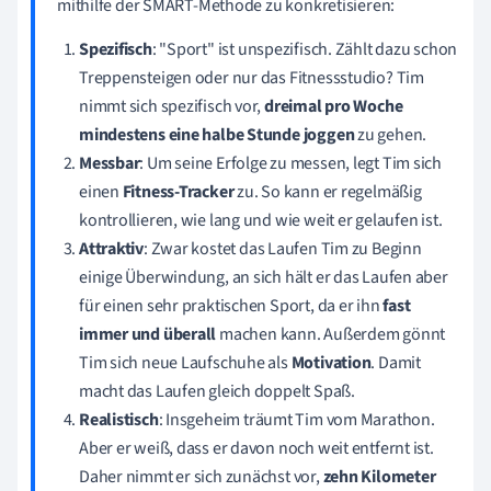
mithilfe der SMART-Methode zu konkretisieren:
Spezifisch
: "Sport" ist unspezifisch. Zählt dazu schon
Treppensteigen oder nur das Fitnessstudio? Tim
nimmt sich spezifisch vor,
dreimal pro Woche
mindestens eine halbe Stunde
joggen
zu gehen.
Messbar
: Um seine Erfolge zu messen, legt Tim sich
einen
Fitness-Tracker
zu. So kann er regelmäßig
kontrollieren, wie lang und wie weit er gelaufen ist.
Attraktiv
: Zwar kostet das Laufen Tim zu Beginn
einige Überwindung, an sich hält er das Laufen aber
für einen sehr praktischen Sport, da er ihn
fast
immer und überall
machen kann. Außerdem gönnt
Tim sich neue Laufschuhe als
Motivation
. Damit
macht das Laufen gleich doppelt Spaß.
Realistisch
: Insgeheim träumt Tim vom Marathon.
Aber er weiß, dass er davon noch weit entfernt ist.
Daher nimmt er sich zunächst vor,
zehn Kilometer