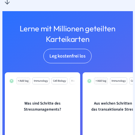
Lerne mit Millionen geteilten
Karteikarten
Leg kostenfrei los
+ Add tag
Immunology
Cell Biology
Mo
+ Add tag
Immunology
Cell
Was sind Schritte des
Aus welchen Schritten 
Stressmanagements?
das transaktionale Stres