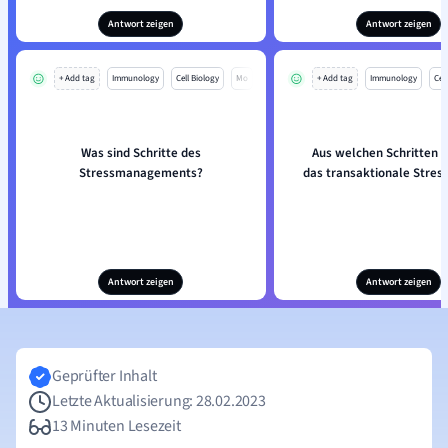
Antwort zeigen
Antwort zeigen
+ Add tag
Immunology
Cell Biology
Mo
+ Add tag
Immunology
Cell
Was sind Schritte des
Aus welchen Schritten 
Stressmanagements?
das transaktionale Stres
Antwort zeigen
Antwort zeigen
Geprüfter Inhalt
Letzte Aktualisierung: 28.02.2023
13 Minuten Lesezeit