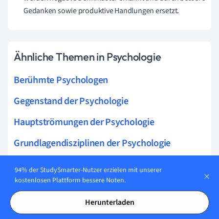
Gedanken sowie produktive Handlungen ersetzt.
Ähnliche Themen in Psychologie
Berühmte Psychologen
Gegenstand der Psychologie
Hauptströmungen der Psychologie
Grundlagendisziplinen der Psychologie
Anwendungsdisziplinen der Psychologie
94% der StudySmarter-Nutzer erzielen mit unserer
kostenlosen Plattform bessere Noten.
Wissenschaftliche Psychologie
Herunterladen
Entscheidungsfindung Psychologie