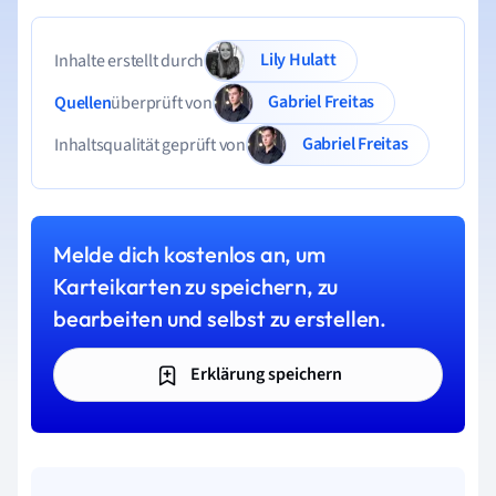
Lily Hulatt
Inhalte erstellt durch
Gabriel Freitas
Quellen
überprüft von
Gabriel Freitas
Inhaltsqualität geprüft von
Melde dich kostenlos an, um
Karteikarten zu speichern, zu
bearbeiten und selbst zu erstellen.
Erklärung speichern