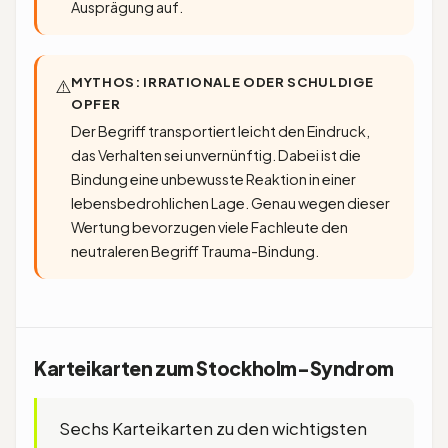
Ausprägung auf.
MYTHOS: IRRATIONALE ODER SCHULDIGE
⚠️
OPFER
Der Begriff transportiert leicht den Eindruck,
das Verhalten sei unvernünftig. Dabei ist die
Bindung eine unbewusste Reaktion in einer
lebensbedrohlichen Lage. Genau wegen dieser
Wertung bevorzugen viele Fachleute den
neutraleren Begriff Trauma-Bindung.
Karteikarten zum Stockholm-Syndrom
Sechs Karteikarten zu den wichtigsten