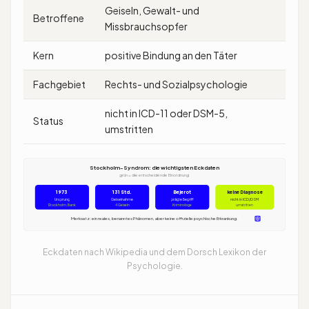
Geiseln, Gewalt- und
Betroffene
Missbrauchsopfer
Kern
positive Bindung an den Täter
Fachgebiet
Rechts- und Sozialpsychologie
nicht in ICD-11 oder DSM-5,
Status
umstritten
Stockholm-Syndrom: die wichtigsten Eckdaten
grün = die entscheidende Einordnung
1973
131 Std.
Bejerot
keine Diagnose
Ursprung
Geiselnahme
prägte Begriff
nicht in ICD/DSM
Stockholm, Bank
4 Geiseln
Kriminologe
umstritten
Merksatz: ein reales, benanntes Phänomen, aber keine offizielle psychische Erkrankung.
Eckdaten nach Wikipedia und dem Dorsch Lexikon der
Psychologie.