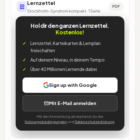
Lernzettel
PDF
Stockholm-Syndrom kompakt · 1 Seite
Hol dir den ganzen Lernzettel.
Stockholm-Syndrom
Kostenlos!
Lernzettel, Karteikarten & Lernplan
freischalten
Was
Auf deinem Niveau, in deinem Tempo
→
positive Bindung von Opfern an Täter
Über 40 Millionen Lernende dabei
Ursprung
Sign up with Google
→
Geiselnahme Stockholm 1973 (Bejerot)
Mit E-Mail anmelden
Status
Mit der Anmeldung akzeptierst du die
Nutzungsbedingungen
und
Datenschutzerklärung
.
→
keine Diagnose, umstritten