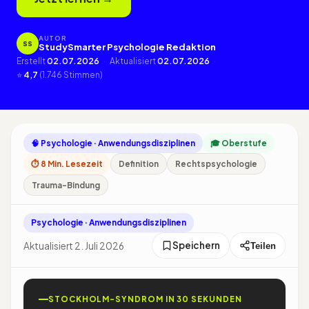
AUTOR
SS
StudySmarter Psychologie Redaktion
Erstellt
02.07.2026
·
Aktualisiert
02.07.2026
·
⭐
4,7
(1.746 Stimmen)
🧠 Psychologie · Anwendungsdisziplinen
🎓 Oberstufe
⏱ 8 Min. Lesezeit
Definition
Rechtspsychologie
Trauma-Bindung
Psychologie · Anwendungsdisziplinen
Speichern
Aktualisiert 2. Juli 2026
Teilen
STOCKHOLM-SYNDROM IN 30 SEKUNDEN