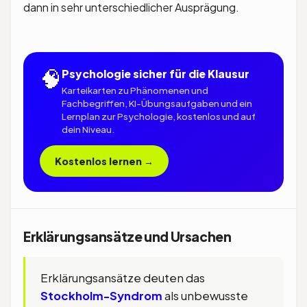
dann in sehr unterschiedlicher Ausprägung.
🧠
Psychologie sicher für die Klausur
Karteikarten zu Phänomenen und
Fachbegriffen, KI-Übungsaufgaben und ein
Lernplan zur Psychologie, kostenlos und auf
dein Niveau.
Kostenlos lernen →
Erklärungsansätze und Ursachen
Erklärungsansätze deuten das
Stockholm-Syndrom
als unbewusste