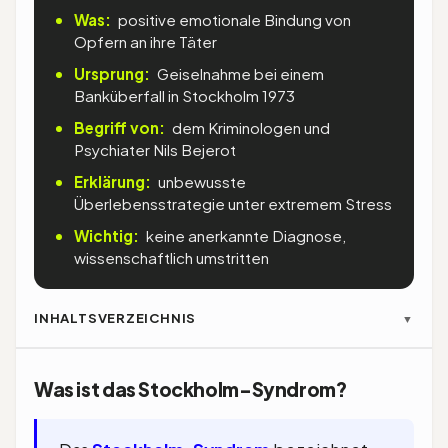
Was:
positive emotionale Bindung von
Opfern an ihre Täter
Ursprung:
Geiselnahme bei einem
Banküberfall in Stockholm 1973
Begriff von:
dem Kriminologen und
Psychiater Nils Bejerot
Erklärung:
unbewusste
Überlebensstrategie unter extremem Stress
Wichtig:
keine anerkannte Diagnose,
wissenschaftlich umstritten
INHALTSVERZEICHNIS
▼
Was ist das Stockholm-Syndrom?