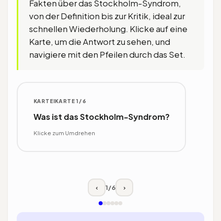
Fakten über das Stockholm-Syndrom,
von der Definition bis zur Kritik, ideal zur
schnellen Wiederholung. Klicke auf eine
Karte, um die Antwort zu sehen, und
navigiere mit den Pfeilen durch das Set.
KARTEIKARTE 1/6
ANTWORT
Was ist das Stockholm-Syndrom?
Ein psychologisches Phänomen, bei
dem Opfer positive Gefühle oder eine
Klicke zum Umdrehen
Bindung zu ihren Tätern entwickeln. Es
ist keine anerkannte Diagnose.
Klicke zum Umdrehen
1
/
6
‹
›