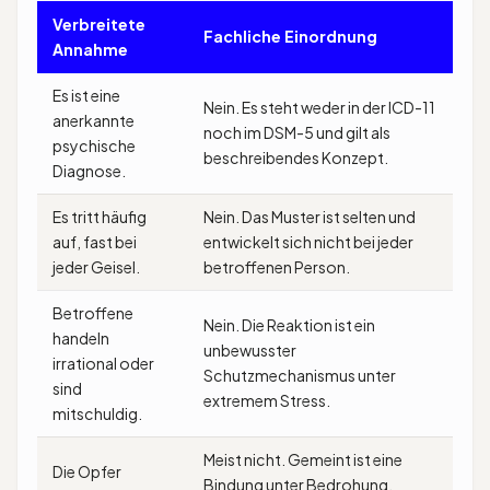
Verbreitete
Fachliche Einordnung
Annahme
Es ist eine
Nein. Es steht weder in der ICD-11
anerkannte
noch im DSM-5 und gilt als
psychische
beschreibendes Konzept.
Diagnose.
Es tritt häufig
Nein. Das Muster ist selten und
auf, fast bei
entwickelt sich nicht bei jeder
jeder Geisel.
betroffenen Person.
Betroffene
Nein. Die Reaktion ist ein
handeln
unbewusster
irrational oder
Schutzmechanismus unter
sind
extremem Stress.
mitschuldig.
Meist nicht. Gemeint ist eine
Die Opfer
Bindung unter Bedrohung,