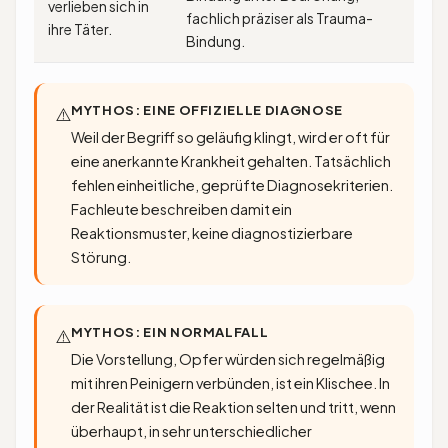
verlieben sich in
fachlich präziser als Trauma-
ihre Täter.
Bindung.
MYTHOS: EINE OFFIZIELLE DIAGNOSE
⚠️
Weil der Begriff so geläufig klingt, wird er oft für
eine anerkannte Krankheit gehalten. Tatsächlich
fehlen einheitliche, geprüfte Diagnosekriterien.
Fachleute beschreiben damit ein
Reaktionsmuster, keine diagnostizierbare
Störung.
MYTHOS: EIN NORMALFALL
⚠️
Die Vorstellung, Opfer würden sich regelmäßig
mit ihren Peinigern verbünden, ist ein Klischee. In
der Realität ist die Reaktion selten und tritt, wenn
überhaupt, in sehr unterschiedlicher