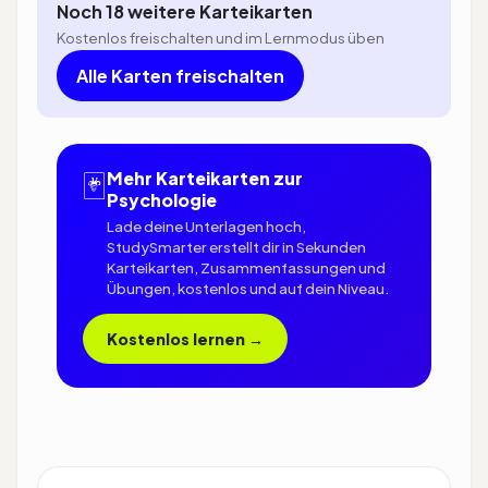
Noch 18 weitere Karteikarten
Kostenlos freischalten und im Lernmodus üben
Alle Karten freischalten
🃏
Mehr Karteikarten zur
Psychologie
Lade deine Unterlagen hoch,
StudySmarter erstellt dir in Sekunden
Karteikarten, Zusammenfassungen und
Übungen, kostenlos und auf dein Niveau.
Kostenlos lernen →