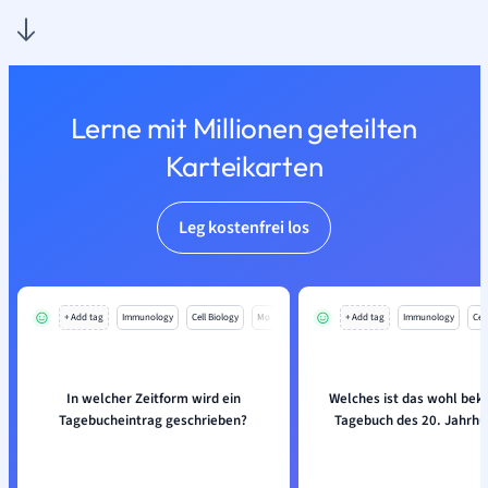
Lerne mit Millionen geteilten
Karteikarten
Leg kostenfrei los
+ Add tag
Immunology
Cell Biology
Mo
+ Add tag
Immunology
Cell
In welcher Zeitform wird ein
Welches ist das wohl bek
Tagebucheintrag geschrieben?
Tagebuch des 20. Jahrhu