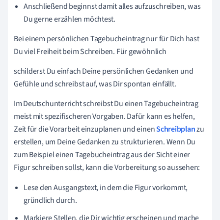
Anschließend beginnst damit alles aufzuschreiben, was
Du gerne erzählen möchtest.
Bei einem persönlichen Tagebucheintrag nur für Dich hast
Du viel Freiheit beim Schreiben. Für gewöhnlich
schilderst Du einfach Deine persönlichen Gedanken und
Gefühle und schreibst auf, was Dir spontan einfällt.
Im Deutschunterricht schreibst Du einen Tagebucheintrag
meist mit spezifischeren Vorgaben. Dafür kann es helfen,
Zeit für die Vorarbeit einzuplanen und einen
Schreibplan
zu
erstellen, um Deine Gedanken zu strukturieren. Wenn Du
zum Beispiel einen Tagebucheintrag aus der Sicht einer
Figur schreiben sollst, kann die Vorbereitung so aussehen:
Lese den
Ausgangstext
, in dem die Figur vorkommt,
gründlich
durch
.
Markiere Stellen, die Dir wichtig erscheinen und mache