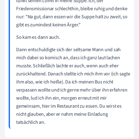
tunkt seinen Löffel in meine Suppe. Ich, der
Friedensmissionar schlechthin, bleibe ruhig und denke
nur: "Na gut, dann essen wir die Suppe halt zu zweit, so
gibt es zumindest keinen Ärger."
So kam es dann auch.
Dann entschuldigte sich der seltsame Mann und sah
mich dabei so komisch an, dass ich ganz laut lachen
musste. Schließlich lachte er auch, wenn auch eher
zurückhaltend. Danach stellte ich mich ihm vor (ich sagte
ihm also, wie ich heiße). Da ich meinen Bus nicht
verpassen wollte und ich gerne mehr über ihn erfahren
wollte, lud ich ihn ein, morgen erneut mit mir
gemeinsam, hier im Restaurant zu essen. Du wirst es
nicht glauben, aber er nahm meine Einladung
tatsächlich an.