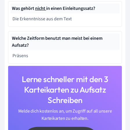
Was gehört
nicht
in einen Einleitungssatz?
Die Erkenntnisse aus dem Text
Welche Zeitform benutzt man meist bei einem
Aufsatz?
Präsens
Lerne schneller mit den 3
Karteikarten zu Aufsatz
Schreiben
Melde dich kostenlos an, um Zugriff auf all unsere
Karteikarten zu erhalten.