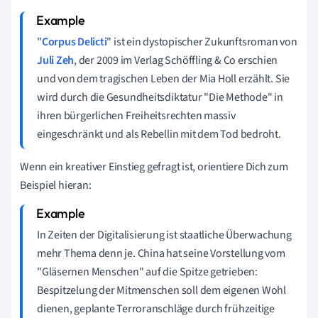
"
Corpus Delicti
" ist ein dystopischer Zukunftsroman von
Juli Zeh
, der 2009 im Verlag Schöffling & Co erschien
und von dem tragischen Leben der Mia Holl erzählt. Sie
wird durch die Gesundheitsdiktatur "Die Methode" in
ihren bürgerlichen Freiheitsrechten massiv
eingeschränkt und als Rebellin mit dem Tod bedroht.
Wenn ein kreativer Einstieg gefragt ist, orientiere Dich zum
Beispiel hieran:
In Zeiten der Digitalisierung ist staatliche Überwachung
mehr Thema denn je. China hat seine Vorstellung vom
"Gläsernen Menschen" auf die Spitze getrieben:
Bespitzelung der Mitmenschen soll dem eigenen Wohl
dienen, geplante Terroranschläge durch frühzeitige