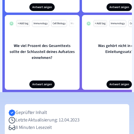
Antwort zeigen
Antwort zeigen
+ Add tag
Immunology
Cell Biology
Mo
+ Add tag
Immunology
Cell
Wie viel Prozent des Gesamttexts
Was gehört nicht in e
sollte der Schlussteil deines Aufsatzes
Einleitungssatz?
einnehmen?
Antwort zeigen
Antwort zeigen
Geprüfter Inhalt
Letzte Aktualisierung: 12.04.2023
8 Minuten Lesezeit