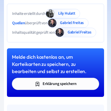
Lily Hulatt
Inhalte erstellt durch
Gabriel Freitas
Quellen
überprüft von
Gabriel Freitas
Inhaltsqualität geprüft von
Melde dich kostenlos an, um
Karteikarten zu speichern, zu
bearbeiten und selbst zu erstellen.
Erklärung speichern