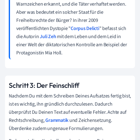
Warnzeichen erkannt, und die Täter verhaftet werden.
Aber was bedeutet ein solcher Staat für die
Freiheitsrechte der Bürger? In ihrer 2009
veröffentlichten Dystopie "
Corpus Delicti
" befasst sich
die Autorin
Juli Zeh
mit dem Leben und dem Leid in
einer Welt der diktatorischen Kontrolle am Beispiel der
Protagonistin Mia Holl.
Schritt 3: Der Feinschliff
Nachdem Du mit dem Schreiben Deines Aufsatzes fertig bist,
ist es wichtig, ihn gründlich durchzulesen. Dadurch
überprüfst Du Deinen Text auf eventuelle Fehler. Achte auf
Rechtschreibung,
Grammatik
und Zeichensetzung.
Überdenke zudem ungenaue Formulierungen.