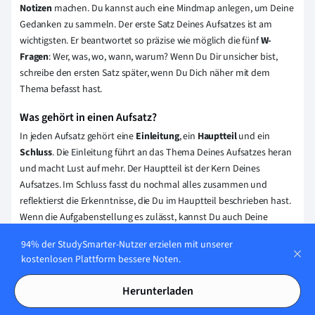
Notizen
machen. Du kannst auch eine Mindmap anlegen, um Deine
Gedanken zu sammeln. Der erste Satz Deines Aufsatzes ist am
wichtigsten. Er beantwortet so präzise wie möglich die fünf
W-
Fragen
: Wer, was, wo, wann, warum? Wenn Du Dir unsicher bist,
schreibe den ersten Satz später, wenn Du Dich näher mit dem
Thema befasst hast.
Was gehört in einen Aufsatz?
In jeden Aufsatz gehört eine
Einleitung
, ein
Hauptteil
und ein
Schluss
. Die Einleitung führt an das Thema Deines Aufsatzes heran
und macht Lust auf mehr. Der Hauptteil ist der Kern Deines
Aufsatzes. Im Schluss fasst du nochmal alles zusammen und
reflektierst die Erkenntnisse, die Du im Hauptteil beschrieben hast.
Wenn die Aufgabenstellung es zulässt, kannst Du auch Deine
eigene Meinung zum Thema beschreiben.
94% der StudySmarter-Nutzer erzielen mit unserer
kostenlosen Plattform bessere Noten.
Erklärung speichern
Herunterladen