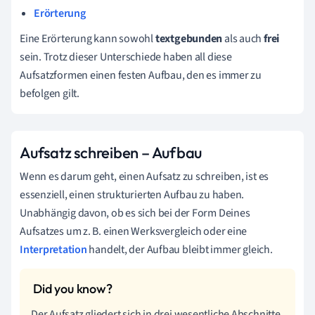
Erörterung
Eine Erörterung kann sowohl
textgebunden
als auch
frei
sein. Trotz dieser Unterschiede haben all diese
Aufsatzformen einen festen Aufbau, den es immer zu
befolgen gilt.
Aufsatz schreiben – Aufbau
Wenn es darum geht, einen Aufsatz zu schreiben, ist es
essenziell, einen strukturierten Aufbau zu haben.
Unabhängig davon, ob es sich bei der Form Deines
Aufsatzes um z. B. einen Werksvergleich oder eine
Interpretation
handelt, der Aufbau bleibt immer gleich.
Der Aufsatz gliedert sich in drei wesentliche Abschnitte