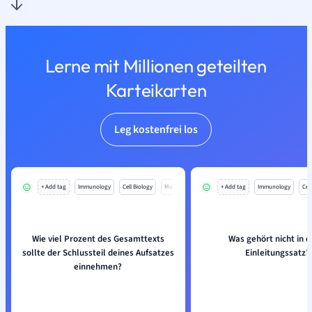
Lerne mit Millionen geteilten
Karteikarten
Leg kostenfrei los
+ Add tag
Immunology
Cell Biology
Mo
+ Add tag
Immunology
Cell
Wie viel Prozent des Gesamttexts
Was gehört nicht in e
sollte der Schlussteil deines Aufsatzes
Einleitungssatz?
einnehmen?