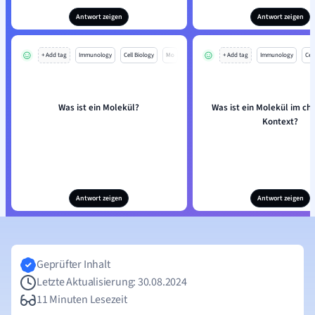
Antwort zeigen
Antwort zeigen
+ Add tag
Immunology
Cell Biology
Mo
+ Add tag
Immunology
Cell
Was ist ein Molekül?
Was ist ein Molekül im c
Kontext?
Antwort zeigen
Antwort zeigen
Geprüfter Inhalt
Letzte Aktualisierung: 30.08.2024
11 Minuten Lesezeit