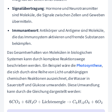
Signalübertragung
: Hormone und Neurotransmitter
sind Moleküle, die Signale zwischen Zellen und Geweben
übermitteln.
Immunantwort
: Antikörper und Antigene sind Moleküle,
die das Immunsystem aktivieren und fremde Substanzen
bekämpfen.
Das Gesamtverhalten von Molekülen in biologischen
Systemen kann durch komplexe Reaktionswege
beschrieben werden. Ein Beispiel wäre die
Photosynthese
,
die sich durch eine Reihe von Licht-unabhängigen
chemischen Reaktionen auszeichnet, die Wasser in
Sauerstoff und Glukose umwandeln. Diese Umwandlung
kann durch die Gleichung dargestellt werden:
6
C
O
2
+
6
H
2
O
+
Lichtenergie
→
C
6
H
12
O
6
+
6
O
2