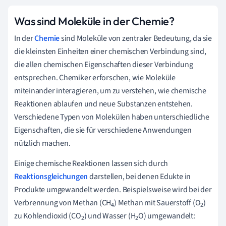
Was sind Moleküle in der Chemie?
In der
Chemie
sind Moleküle von zentraler Bedeutung, da sie
die kleinsten Einheiten einer chemischen Verbindung sind,
die allen chemischen Eigenschaften dieser Verbindung
entsprechen. Chemiker erforschen, wie Moleküle
miteinander interagieren, um zu verstehen, wie chemische
Reaktionen ablaufen und neue Substanzen entstehen.
Verschiedene Typen von Molekülen haben unterschiedliche
Eigenschaften, die sie für verschiedene Anwendungen
nützlich machen.
Einige chemische Reaktionen lassen sich durch
Reaktionsgleichungen
darstellen, bei denen Edukte in
Produkte umgewandelt werden. Beispielsweise wird bei der
Verbrennung von Methan (CH
) Methan mit Sauerstoff (O
)
4
2
zu Kohlendioxid (CO
) und Wasser (H
O) umgewandelt:
2
2