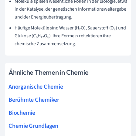
Moleküle spielen wesentliche Rollen in der Biologie, etwa
in der Katalyse, der genetischen Informationsweitergabe
und der Energieübertragung.
Häufige Moleküle sind Wasser (H
O), Sauerstoff (O
) und
2
2
Glukose (C
H
O
). Ihre Formeln reflektieren ihre
6
12
6
chemische Zusammensetzung.
Ähnliche Themen in Chemie
Anorganische Chemie
Berühmte Chemiker
Biochemie
Chemie Grundlagen