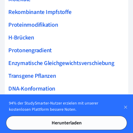
Rekombinante Impfstoffe
Proteinmodifikation
H-Brücken
Protonengradient
Enzymatische Gleichgewichtsverschiebung
Transgene Pflanzen
DNA-Konformation
Antigen-Antikörper Interaktionen
94% der StudySmarter-Nutzer erzielen mit unserer
kostenlosen Plattform bessere Noten.
Epistasie
Herunterladen
Zellpolarität