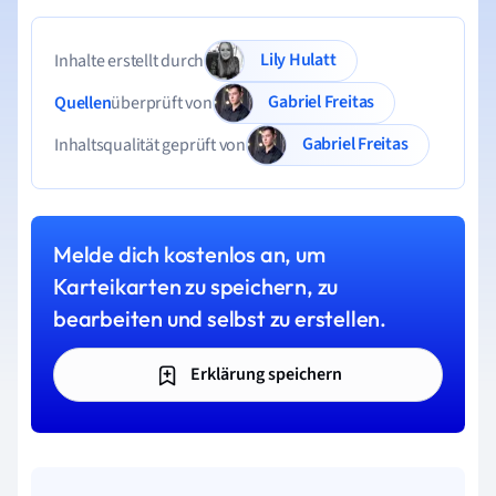
Lily Hulatt
Inhalte erstellt durch
Gabriel Freitas
Quellen
überprüft von
Gabriel Freitas
Inhaltsqualität geprüft von
Melde dich kostenlos an, um
Karteikarten zu speichern, zu
bearbeiten und selbst zu erstellen.
Erklärung speichern