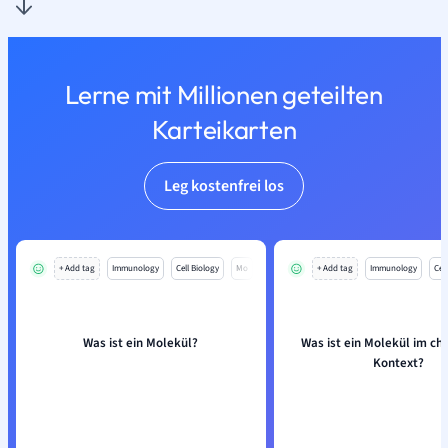
Lerne mit Millionen geteilten
Karteikarten
Leg kostenfrei los
+ Add tag
Immunology
Cell Biology
Mo
+ Add tag
Immunology
Cell
Was ist ein Molekül?
Was ist ein Molekül im c
Kontext?