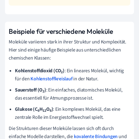
Beispiele für verschiedene Moleküle
Moleküle variieren stark in ihrer Struktur und Komplexität.
Hier sind einige häufige Beispiele aus unterschiedlichen
chemischen Klassen:
Kohlenstoffdioxid (CO
)
: Ein lineares Molekül, wichtig
2
für den
Kohlenstoffkreislauf
in der Natur.
Sauerstoff (O
)
: Ein einfaches, diatomisches Molekül,
2
das essentiell für Atmungsprozesse ist.
Glukose (C
H
O
)
: Ein komplexes Molekül, das eine
6
12
6
zentrale Rolle im Energiestoffwechsel spielt.
Die Strukturen dieser Moleküle lassen sich oft durch
einfache Modelle darstellen, die
kovalente Bindungen
und