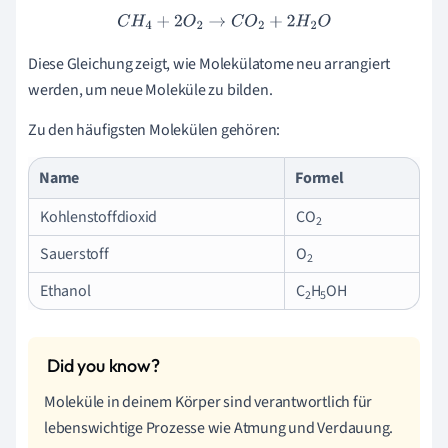
C
H
4
+
2
O
2
→
C
O
2
+
2
H
2
O
Diese Gleichung zeigt, wie Molekülatome neu arrangiert
werden, um neue Moleküle zu bilden.
Zu den häufigsten Molekülen gehören:
Name
Formel
Kohlenstoffdioxid
CO
2
Sauerstoff
O
2
Ethanol
C
H
OH
2
5
Moleküle in deinem Körper sind verantwortlich für
lebenswichtige Prozesse wie Atmung und Verdauung.