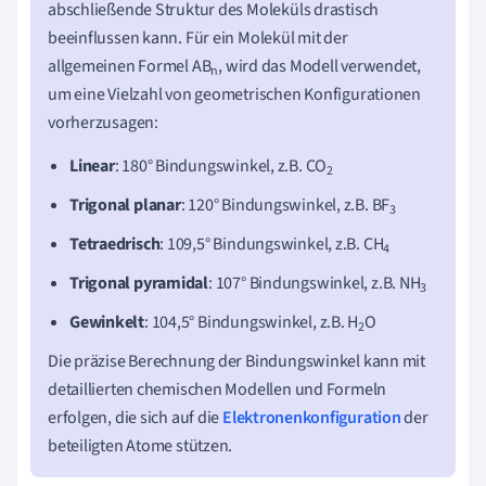
abschließende Struktur des Moleküls drastisch
beeinflussen kann. Für ein Molekül mit der
allgemeinen Formel AB
, wird das Modell verwendet,
n
um eine Vielzahl von geometrischen Konfigurationen
vorherzusagen:
Linear
: 180° Bindungswinkel, z.B. CO
2
Trigonal planar
: 120° Bindungswinkel, z.B. BF
3
Tetraedrisch
: 109,5° Bindungswinkel, z.B. CH
4
Trigonal pyramidal
: 107° Bindungswinkel, z.B. NH
3
Gewinkelt
: 104,5° Bindungswinkel, z.B. H
O
2
Die präzise Berechnung der Bindungswinkel kann mit
detaillierten chemischen Modellen und Formeln
erfolgen, die sich auf die
Elektronenkonfiguration
der
beteiligten Atome stützen.