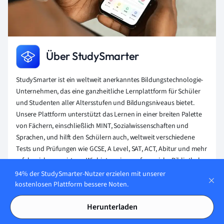
Über StudySmarter
StudySmarter ist ein weltweit anerkanntes Bildungstechnologie-
Unternehmen, das eine ganzheitliche Lernplattform für Schüler
und Studenten aller Altersstufen und Bildungsniveaus bietet.
Unsere Plattform unterstützt das Lernen in einer breiten Palette
von Fächern, einschließlich MINT, Sozialwissenschaften und
Sprachen, und hilft den Schülern auch, weltweit verschiedene
Tests und Prüfungen wie GCSE, A Level, SAT, ACT, Abitur und mehr
erfolgreich zu meistern. Wir bieten eine umfangreiche Bibliothek
von Lernmaterialien, einschließlich interaktiver Karteikarten,
94% der StudySmarter-Nutzer erzielen mit unserer
umfassender Lehrbuchlösungen und detaillierter Erklärungen.
kostenlosen Plattform bessere Noten.
Die fortschrittliche Technologie und Werkzeuge, die wir zur
Verfügung stellen, helfen Schülern, ihre eigenen Lernmaterialien
Herunterladen
zu erstellen. Die Inhalte von StudySmarter sind nicht nur von