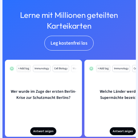
Lerne mit Millionen geteilten
Karteikarten
Leg kostenfrei los
+ Add tag
Immunology
Cell Biology
Mo
+ Add tag
Immunology
Cell
Wer wurde im Zuge der ersten Berlin-
Welche Länder werde
Krise zur Schutzmacht Berlins?
Supermächte bezeich
Antwort zeigen
Antwort zeigen