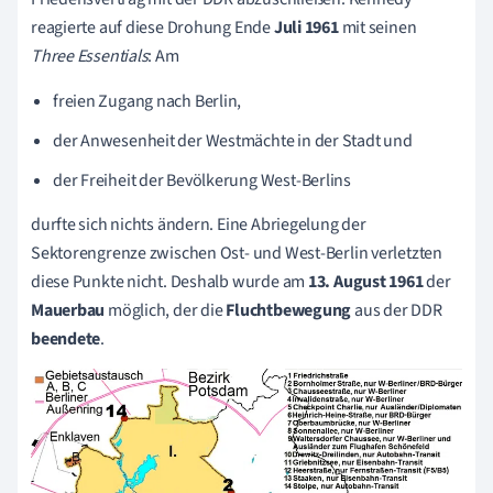
reagierte auf diese Drohung Ende
Juli 1961
mit seinen
Three Essentials
:
Am
freien Zugang nach Berlin,
der Anwesenheit der Westmächte in der Stadt und
der Freiheit der Bevölkerung West-Berlins
durfte sich nichts ändern.
Eine Abriegelung der
Sektorengrenze zwischen Ost- und West-Berlin verletzten
diese Punkte nicht. Deshalb wurde am
13. August 1961
der
Mauerbau
möglich, der die
Fluchtbewegung
aus der DDR
beendete
.