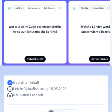
+ Add tag
Immunology
Cell Biology
Mo
+ Add tag
Immunology
Cell
Wer wurde im Zuge der ersten Berlin-
Welche Länder werde
Krise zur Schutzmacht Berlins?
Supermächte bezeich
Antwort zeigen
Antwort zeigen
Geprüfter Inhalt
Letzte Aktualisierung: 15.05.2023
6 Minuten Lesezeit