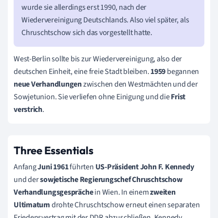
wurde sie allerdings erst 1990, nach der
Wiedervereinigung Deutschlands. Also viel später, als
Chruschtschow sich das vorgestellt hatte.
West-Berlin sollte bis zur Wiedervereinigung, also der
deutschen Einheit, eine freie Stadt bleiben.
1959
begannen
neue Verhandlungen
zwischen den Westmächten und der
Sowjetunion. Sie verliefen ohne Einigung und die
Frist
verstrich
.
Three Essentials
Anfang
Juni 1961
führten
US-Präsident John F. Kennedy
und der
sowjetische Regierungschef Chruschtschow
Verhandlungsgespräche
in Wien.
In einem
zweiten
Ultimatum
drohte Chruschtschow erneut einen separaten
Friedensvertrag mit der DDR abzuschließen.
Kennedy