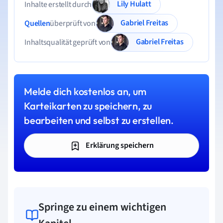
Lily Hulatt
Inhalte erstellt durch
Gabriel Freitas
Quellen
überprüft von
Gabriel Freitas
Inhaltsqualität geprüft von
Melde dich kostenlos an, um
Karteikarten zu speichern, zu
bearbeiten und selbst zu erstellen.
Erklärung speichern
Springe zu einem wichtigen