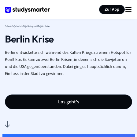
Karteikarten erstellen
Seite zusammenfassen
Zur App
Schule
Geschichte
Nachkriegszeit
Berlin Krise
Berlin Krise
Berlin entwickelte sich während des Kalten Kriegs zu einem Hotspot für
Konflikte. Es kam zu zwei Berlin Krisen
, in denen sich die Sowjetunion
und die USA gegenüberstanden. Dabei ging es hauptsächlich darum,
Einfluss in der Stadt zu gewinnen.
Los geht’s