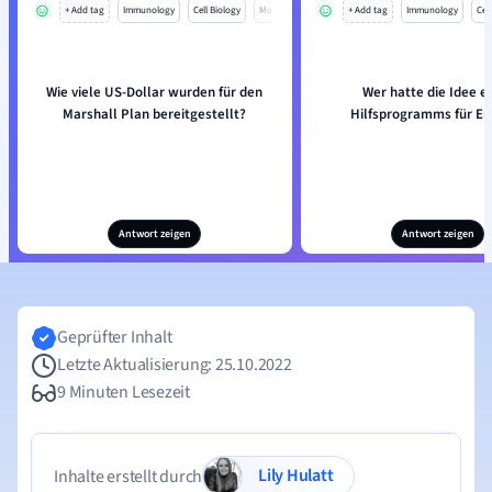
+ Add tag
Immunology
Cell Biology
Mo
+ Add tag
Immunology
Cell
Wie viele US-Dollar wurden für den
Wer hatte die Idee e
Marshall Plan bereitgestellt?
Hilfsprogramms für Eu
Antwort zeigen
Antwort zeigen
Geprüfter Inhalt
Letzte Aktualisierung: 25.10.2022
9 Minuten Lesezeit
Lily Hulatt
Inhalte erstellt durch