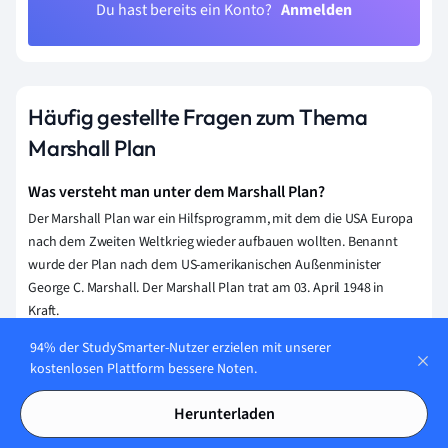
Du hast bereits ein Konto?
Anmelden
Häufig gestellte Fragen zum Thema
Marshall Plan
Was versteht man unter dem Marshall Plan?
Der Marshall Plan war ein Hilfsprogramm, mit dem die USA Europa
nach dem Zweiten Weltkrieg wieder aufbauen wollten. Benannt
wurde der Plan nach dem US-amerikanischen Außenminister
George C. Marshall. Der Marshall Plan trat am 03. April 1948 in
Kraft.
94% der StudySmarter-Nutzer erzielen mit unserer
Welche Ziele hatte die USA mit dem Marshall Plan?
kostenlosen Plattform bessere Noten.
Die USA hatten mit dem Marshall Plan die Ziele, Europa als
Wirtschaftskraft wieder aufzubauen und eine Ausbreitung des
Herunterladen
Kommunismus zu verhindern.