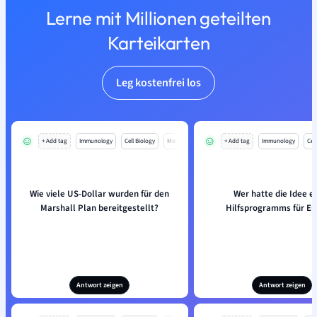
Lerne mit Millionen geteilten
Karteikarten
Leg kostenfrei los
+ Add tag
Immunology
Cell Biology
Mo
+ Add tag
Immunology
Cell
Wie viele US-Dollar wurden für den
Wer hatte die Idee e
Marshall Plan bereitgestellt?
Hilfsprogramms für Eu
Antwort zeigen
Antwort zeigen