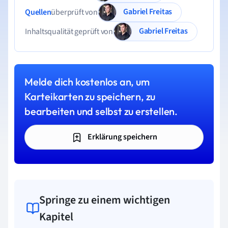
Gabriel Freitas
Quellen
überprüft von
Gabriel Freitas
Inhaltsqualität geprüft von
Melde dich kostenlos an, um
Karteikarten zu speichern, zu
bearbeiten und selbst zu erstellen.
Erklärung speichern
Springe zu einem wichtigen
Kapitel