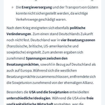
Die
Energieversorgung
und der Transport von Gütern
konnte nicht sichergestellt werden, da wichtige
Verkehrswege geschädigt waren.
Nach dem Krieg ereigneten sich ebenfalls
politische
Veränderungen
. Zum einen stand Deutschlands Zukunft
noch nicht fest. Deutschland war in
vier Besatzungszonen
(französische, britische, US-amerikanische und
sowjetische) eingeteilt. Zum anderen ergaben sich
zunehmend
Spannungen zwischen den
Besatzungsmächten
, sowohl in Bezug auf Deutschland als
auch auf Europa. Während sich die westlichen
Besatzungsmächte zusammenschlossen, entfremdete sich
die Sowjetunion zunehmend von der ehemaligen Allianz.
Besonders die
USA und die Sowjetunion
entwickelten
unterschiedliche Ideologien
. Während die USA eine
freie
und kapitalistische Wirtschaft
anstrebten, war die