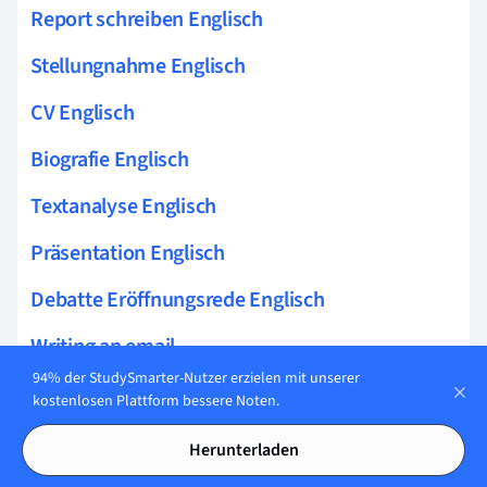
Report schreiben Englisch
Stellungnahme Englisch
CV Englisch
Biografie Englisch
Textanalyse Englisch
Präsentation Englisch
Debatte Eröffnungsrede Englisch
Writing an email
94% der StudySmarter-Nutzer erzielen mit unserer
Summary schreiben
kostenlosen Plattform bessere Noten.
Bildbeschreibung Englisch
Herunterladen
Argumentation Englisch