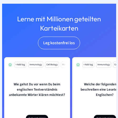
Lerne mit Millionen geteilten
Karteikarten
Leg kostenfrei los
+ Add tag
Immunology
Cell Biology
Mo
+ Add tag
Immunology
Cell
Wie gehst Du vor wenn Du beim
Welche der folgenden 
englischen Textverständnis
beschreiben eine Lesete
unbekannte Wörter klären möchtest?
Englischen?