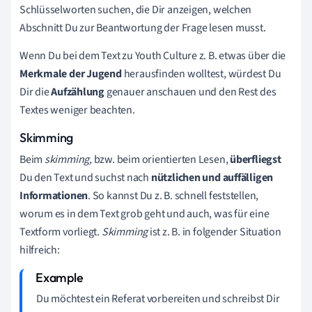
Schlüsselworten suchen, die Dir anzeigen, welchen
Abschnitt Du zur Beantwortung der Frage lesen musst.
Wenn Du bei dem Text zu Youth Culture z. B. etwas über die
Merkmale der Jugend
herausfinden wolltest, würdest Du
Dir die
Aufzählung
genauer anschauen und den Rest des
Textes weniger beachten.
Skimming
Beim
skimming,
bzw. beim orientierten Lesen,
überfliegst
Du den Text und suchst nach
nützlichen und auffälligen
Informationen
. So kannst Du z. B. schnell feststellen,
worum es in dem Text grob geht und auch, was für eine
Textform vorliegt.
Skimming
ist z. B. in folgender Situation
hilfreich:
Du möchtest ein Referat vorbereiten und schreibst Dir