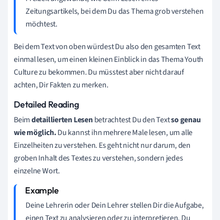
Zeitungsartikels, bei dem Du das Thema grob verstehen
möchtest.
Bei dem Text von oben würdest Du also den gesamten Text
einmal lesen, um einen kleinen Einblick in das Thema Youth
Culture zu bekommen. Du müsstest aber nicht darauf
achten, Dir Fakten zu merken.
Detailed Reading
Beim
detaillierten Lesen
betrachtest Du den Text
so genau
wie möglich.
Du kannst ihn mehrere Male lesen, um alle
Einzelheiten zu verstehen. Es geht nicht nur darum, den
groben Inhalt des Textes zu verstehen, sondern
jedes
einzelne Wort
.
Deine Lehrerin oder Dein Lehrer stellen Dir die Aufgabe,
einen Text zu analysieren oder zu interpretieren. Du