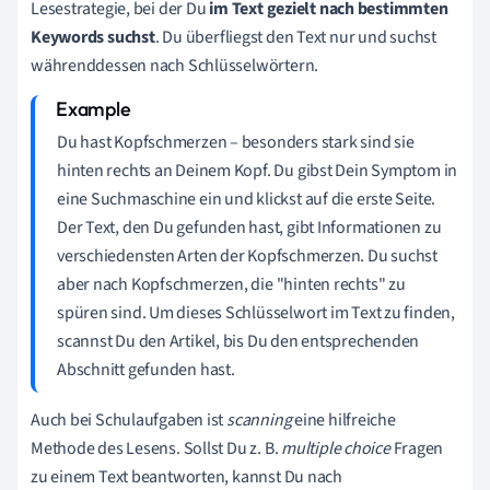
Lesestrategie, bei der Du
im Text gezielt nach bestimmten
Keywords suchst
. Du überfliegst den Text nur und suchst
währenddessen nach Schlüsselwörtern.
Du hast Kopfschmerzen – besonders stark sind sie
hinten rechts an Deinem Kopf. Du gibst Dein Symptom in
eine Suchmaschine ein und klickst auf die erste Seite.
Der Text, den Du gefunden hast, gibt Informationen zu
verschiedensten Arten der Kopfschmerzen. Du suchst
aber nach Kopfschmerzen, die "hinten rechts" zu
spüren sind. Um dieses Schlüsselwort im Text zu finden,
scannst Du den Artikel, bis Du den entsprechenden
Abschnitt gefunden hast.
Auch bei Schulaufgaben ist
scanning
eine hilfreiche
Methode des Lesens. Sollst Du z. B.
multiple choice
Fragen
zu einem Text beantworten, kannst Du nach