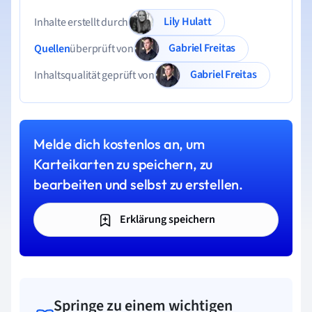
Lily Hulatt
Inhalte erstellt durch
Gabriel Freitas
Quellen
überprüft von
Gabriel Freitas
Inhaltsqualität geprüft von
Melde dich kostenlos an, um
Karteikarten zu speichern, zu
bearbeiten und selbst zu erstellen.
Erklärung speichern
Springe zu einem wichtigen