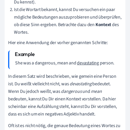
Du kennst).
Ist die Wortart bekannt, kannst Du versuchen ein paar
mögliche Bedeutungen auszuprobieren und überprüfen,
ob diese Sinn ergeben. Betrachte dazu den
Kontext
des
Wortes.
Hier eine Anwendung der vorher genannten Schritte:
She was a dangerous, mean and
devastating
person.
In diesem Satz wird beschrieben, wie gemein eine Person
ist. Du weißt vielleicht nicht, was
devastating
bedeutet.
Wenn Du jedoch weißt, was
dangerous
und
mean
bedeuten, kannst Du Dir einen Kontext vorstellen. Da hier
scheinbar eine Aufzählung steht, kannst Du Dir vorstellen,
dass es sich um ein negatives Adjektiv handelt.
Oft ist es nicht nötig, die genaue Bedeutung eines Wortes zu