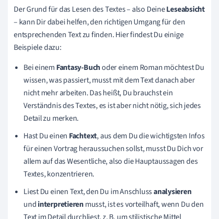
Der Grund für das Lesen des Textes – also Deine
Leseabsicht
– kann Dir dabei helfen, den richtigen Umgang für den
entsprechenden Text zu finden. Hier findest Du einige
Beispiele dazu:
Bei einem
Fantasy-Buch
oder einem Roman möchtest Du
wissen, was passiert, musst mit dem Text danach aber
nicht mehr arbeiten. Das heißt, Du brauchst ein
Verständnis des Textes, es ist aber nicht nötig, sich jedes
Detail zu merken.
Hast Du einen
Fachtext
, aus dem Du die wichtigsten Infos
für einen Vortrag heraussuchen sollst, musst Du Dich vor
allem auf das Wesentliche, also die Hauptaussagen des
Textes, konzentrieren.
Liest Du einen Text, den Du im Anschluss
analysieren
und
interpretieren
musst, ist es vorteilhaft, wenn Du den
Text im Detail durchliest, z. B. um stilistische Mittel