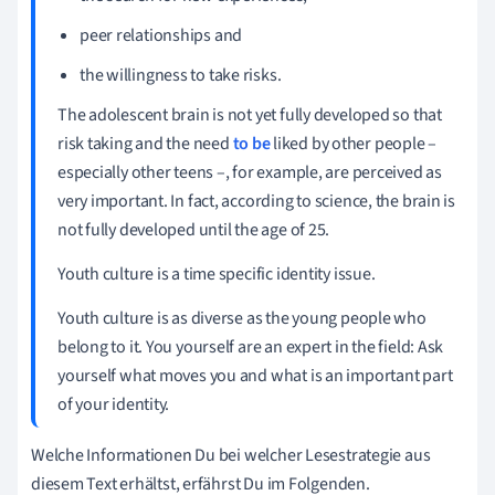
peer relationships and
the willingness to take risks.
The adolescent brain is not yet fully developed so that
risk taking and the need
to be
liked by other people –
especially other teens –, for example, are perceived as
very important. In fact, according to science, the brain is
not fully developed until the age of 25.
Youth culture is a time specific identity issue.
Youth culture is as diverse as the young people who
belong to it. You yourself are an expert in the field: Ask
yourself what moves you and what is an important part
of your identity.
Welche Informationen Du bei welcher Lesestrategie aus
diesem Text erhältst, erfährst Du im Folgenden.