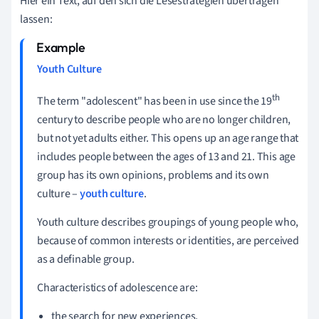
Hier ein Text, auf den sich die Lesestrategien übertragen
lassen:
Youth Culture
th
The term "adolescent" has been in use since the 19
century to describe people who are no longer children,
but not yet adults either. This opens up an age range that
includes people between the ages of 13 and 21. This age
group has its own opinions, problems and its own
culture –
youth culture
.
Youth culture describes groupings of young people who,
because of common interests or identities, are perceived
as a definable group.
Characteristics of adolescence are:
the search for new experiences,