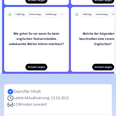
Antwort zeigen
Antwort zeigen
+ Add tag
Immunology
Cell Biology
Mo
+ Add tag
Immunology
Cell
Wie gehst Du vor wenn Du beim
Welche der folgenden 
englischen Textverständnis
beschreiben eine Lesete
unbekannte Wörter klären möchtest?
Englischen?
Antwort zeigen
Antwort zeigen
Geprüfter Inhalt
Letzte Aktualisierung: 13.10.2022
12 Minuten Lesezeit