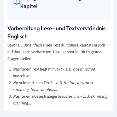
Kapitel
Vorbereitung Lese- und Textverständnis
Englisch
Bevor Du Dir einfach einen Text durchliest, kannst Du Dich
auf das Lesen vorbereiten. Dazu kannst Du Dir folgende
Fragen stellen:
Was für ein Text liegt mir vor? – z. B.
novel
,
recipe
,
interview
...
Wozu lese ich den Text? – z. B.
for fun
,
to write a
summary
,
for an analysis
...
Was für eine Lesestrategie brauche ich? – z. B.
skimming
,
scanning
...