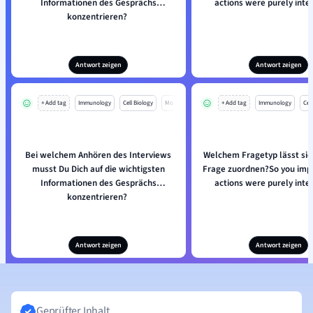
Informationen des Gesprächs
actions were purely inte
konzentrieren?
Antwort zeigen
Antwort zeigen
+ Add tag
Immunology
Cell Biology
Mo
+ Add tag
Immunology
Cell
Bei welchem Anhören des Interviews
Welchem Fragetyp lässt sic
musst Du Dich auf die wichtigsten
Frage zuordnen?So you impl
Informationen des Gesprächs
actions were purely inte
konzentrieren?
Antwort zeigen
Antwort zeigen
Geprüfter Inhalt