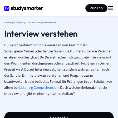
Karteikarten erstellen
Seite zusammenfassen
Zur App
Schule
Englisch
Listening Comprehension
Interview verstehen
Interview verstehen
Du warst bestimmt schon einmal Fan von bestimmten
Schauspieler*innen oder Sänger*innen. Da Du mehr über die Personen
erfahren wolltest, hast Du Dir wahrscheinlich ganz viele Interviews mit
den Prominenten durchgelesen oder angeschaut. Nicht nur in Deiner
Freizeit wirst Du auf Interviews stoßen, sondern wahrscheinlich auch in
der Schule: Ein Interview zu verstehen und Fragen dazu zu
beantworten ist ein beliebtes Format für Prüfungen in der Schule – vor
allem bei
Listening Comprehension
. Doch welche Merkmale hat ein
Interview und gibt es einen typischen Aufbau?