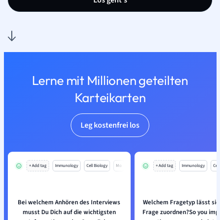
Los geht’s
Lerne mit Millionen geteilten
Karteikarten
Leg kostenfrei los
+ Add tag
Immunology
Cell Biology
Mo
+ Add tag
Immunology
Cell
Bei welchem Anhören des Interviews
Welchem Fragetyp lässt sic
musst Du Dich auf die wichtigsten
Frage zuordnen?So you impl