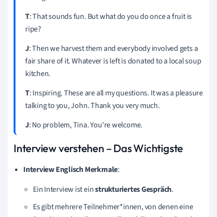
T
: That sounds fun. But what do you do once a fruit is
ripe?
J
: Then we harvest them and everybody involved gets a
fair share of it. Whatever is left is donated to a local soup
kitchen.
T
: Inspiring. These are all my questions. It was a pleasure
talking to you, John. Thank you very much.
J
: No problem, Tina. You're welcome.
Interview verstehen – Das Wichtigste
Interview Englisch
Merkmale
:
Ein Interview ist ein
strukturiertes Gespräch
.
Es gibt mehrere Teilnehmer*innen, von denen eine