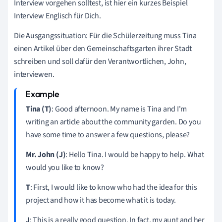
Interview vorgehen solltest, ist hier ein kurzes Beispiel
Interview Englisch für Dich.
Die Ausgangssituation: Für die Schülerzeitung muss Tina
einen Artikel über den Gemeinschaftsgarten ihrer Stadt
schreiben und soll dafür den Verantwortlichen, John,
interviewen.
Tina (T)
: Good afternoon. My name is Tina and I'm
writing an article about the community garden. Do you
have some time to answer a few questions, please?
Mr. John (J)
: Hello Tina. I would be happy to help. What
would you like to know?
T
: First, I would like to know who had the idea for this
project and how it has become what it is today.
J
: This is a really good question. In fact, my aunt and her