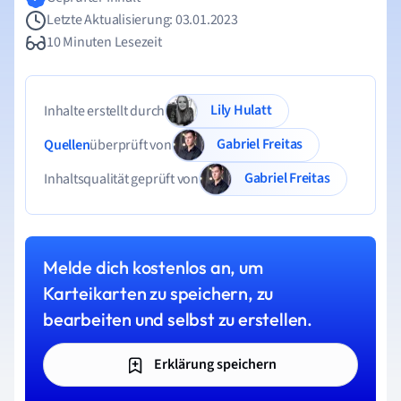
Letzte Aktualisierung: 03.01.2023
10 Minuten Lesezeit
Lily Hulatt
Inhalte erstellt durch
Gabriel Freitas
Quellen
überprüft von
Gabriel Freitas
Inhaltsqualität geprüft von
Melde dich kostenlos an, um
Karteikarten zu speichern, zu
bearbeiten und selbst zu erstellen.
Erklärung speichern