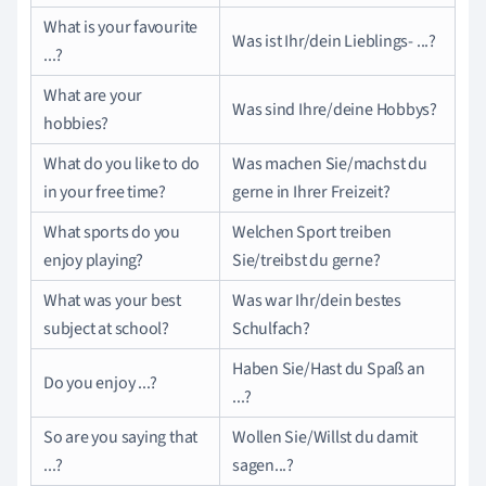
What is your favourite
Was ist Ihr/dein Lieblings- ...?
...?
What are your
Was sind Ihre/deine Hobbys?
hobbies?
What do you like to do
Was machen Sie/machst du
in your free time?
gerne in Ihrer Freizeit?
What sports do you
Welchen Sport treiben
enjoy playing?
Sie/treibst du gerne?
What was your best
Was war Ihr/dein bestes
subject at school?
Schulfach?
Haben Sie/Hast du Spaß an
Do you enjoy ...?
...?
So are you saying that
Wollen Sie/Willst du damit
...?
sagen...?