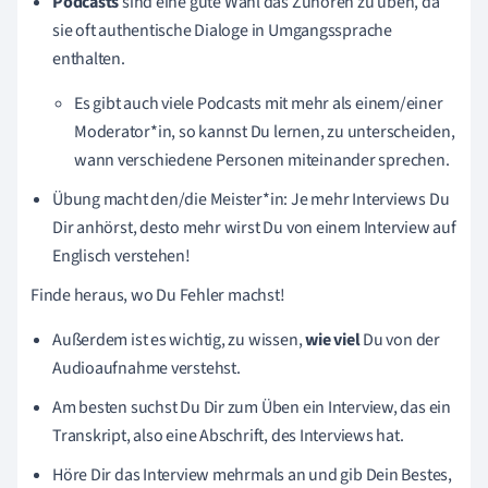
Podcasts
sind eine gute Wahl das Zuhören zu üben, da
sie oft authentische Dialoge in Umgangssprache
enthalten.
Es gibt auch viele Podcasts mit mehr als einem/einer
Moderator*in, so kannst Du lernen, zu unterscheiden,
wann verschiedene Personen miteinander sprechen.
Übung macht den/die Meister*in: Je mehr Interviews Du
Dir anhörst, desto mehr wirst Du von einem Interview auf
Englisch verstehen!
Finde heraus, wo Du Fehler machst!
Außerdem ist es wichtig, zu wissen,
wie viel
Du von der
Audioaufnahme verstehst.
Am besten suchst Du Dir zum Üben ein Interview, das ein
Transkript, also eine Abschrift, des Interviews hat.
Höre Dir das Interview mehrmals an und gib Dein Bestes,