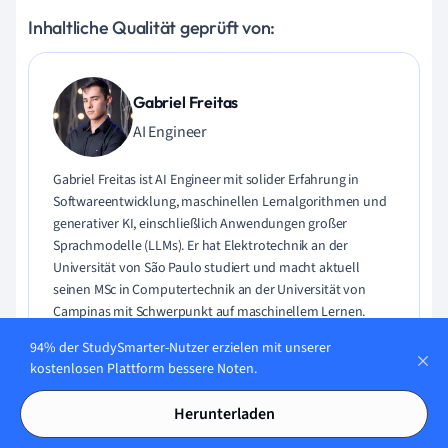
Inhaltliche Qualität geprüft von:
Gabriel Freitas
AI Engineer
Gabriel Freitas ist AI Engineer mit solider Erfahrung in
Softwareentwicklung, maschinellen Lernalgorithmen und
generativer KI, einschließlich Anwendungen großer
Sprachmodelle (LLMs). Er hat Elektrotechnik an der
Universität von São Paulo studiert und macht aktuell
seinen MSc in Computertechnik an der Universität von
Campinas mit Schwerpunkt auf maschinellem Lernen.
Gabriel hat einen starken Hintergrund in Software-
94% der StudySmarter-Nutzer erzielen mit unserer
Engineering und hat an Projekten zu Computer Vision,
kostenlosen Plattform bessere Noten.
Embedded AI und LLM-Anwendungen gearbeitet.
Herunterladen
Lerne Gabriel kennen