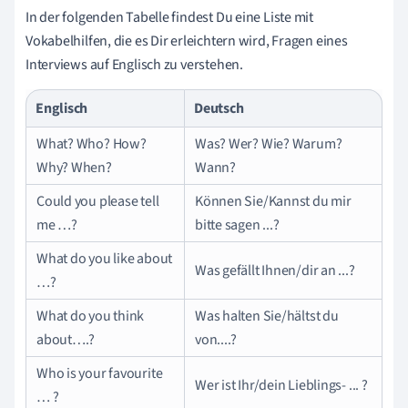
In der folgenden Tabelle findest Du eine Liste mit
Vokabelhilfen, die es Dir erleichtern wird, Fragen eines
Interviews auf Englisch zu verstehen.
Englisch
Deutsch
What? Who? How?
Was? Wer? Wie? Warum?
Why? When?
Wann?
Could you please tell
Können Sie/Kannst du mir
me …?
bitte sagen ...?
What do you like about
Was gefällt Ihnen/dir an ...?
…?
What do you think
Was halten Sie/hältst du
about….?
von....?
Who is your favourite
Wer ist Ihr/dein Lieblings- ... ?
… ?