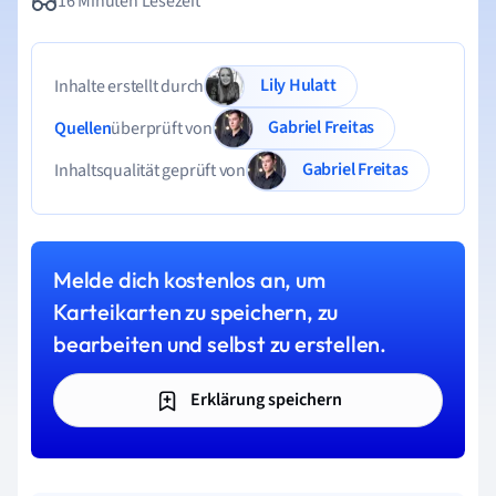
16 Minuten Lesezeit
Lily Hulatt
Inhalte erstellt durch
Gabriel Freitas
Quellen
überprüft von
Gabriel Freitas
Inhaltsqualität geprüft von
Melde dich kostenlos an, um
Karteikarten zu speichern, zu
bearbeiten und selbst zu erstellen.
Erklärung speichern