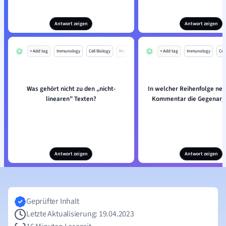
Antwort zeigen
Antwort zeigen
+ Add tag
Immunology
Cell Biology
Mo
+ Add tag
Immunology
Cell
Was gehört nicht zu den „nicht-
In welcher Reihenfolge ne
linearen” Texten?
Kommentar die Gegenar
Antwort zeigen
Antwort zeigen
Geprüfter Inhalt
Letzte Aktualisierung: 19.04.2023