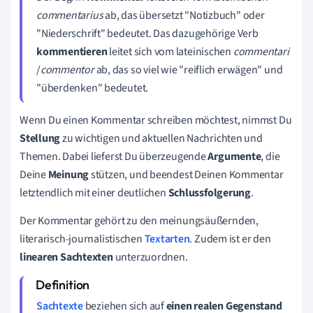
commentarius
ab, das übersetzt "Notizbuch" oder
"Niederschrift" bedeutet. Das dazugehörige Verb
kommentieren
leitet sich vom lateinischen
commentari
/
commentor
ab, das so viel wie "reiflich erwägen" und
"überdenken" bedeutet.
Wenn Du einen Kommentar schreiben möchtest, nimmst Du
Stellung
zu wichtigen und aktuellen Nachrichten und
Themen. Dabei lieferst Du überzeugende
Argumente
, die
Deine
Meinung
stützen, und beendest Deinen Kommentar
letztendlich mit einer deutlichen
Schlussfolgerung
.
Der Kommentar gehört zu den meinungsäußernden,
literarisch-journalistischen
Textarten
. Zudem ist er den
linearen
Sachtexten
unterzuordnen.
Sachtexte
beziehen sich auf
einen realen Gegenstand