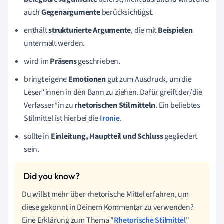
auch
Gegenargumente
berücksichtigst.
enthält
strukturierte Argumente
, die mit
Beispielen
untermalt werden.
wird im
Präsens
geschrieben.
bringt eigene
Emotionen
gut zum Ausdruck, um die
Leser*innen in den Bann zu ziehen. Dafür greift der/die
Verfasser*in zu
rhetorischen Stilmitteln
. Ein beliebtes
Stilmittel ist hierbei die
Ironie
.
sollte in
Einleitung, Hauptteil und Schluss
gegliedert
sein.
Du willst mehr über rhetorische Mittel erfahren, um
diese gekonnt in Deinem Kommentar zu verwenden?
Eine Erklärung zum Thema "
Rhetorische Stilmittel
"