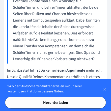
Eventuell könnte man einen Workshop für
Schüler*innen und Lehrer*innen abhalten, der beide
Seiten über Risiken und Chancen hinsichtlich des
Lernens mit Computerspielen aufklärt. Dabei könnten
die Lehrkräfte die Inhalte der Spiele durch gewisse
Aufgaben auf die Realität beziehen. Dies erfordert
natürlich viel Vorbereitung, jedoch kommt es so zu
einem Transfer von Kompetenzen, an dem sich die
Schüler*innen nur zu gerne beteiligen. Sind Spaß und
Lernerfolg die Mühen der Vorbereitung nicht wert?
Im Schlussteil führst Du keine
neuen Argumente
mehr auf!
Um die Qualität Deines Kommentars zu erhöhen, bietet es
sich an, zusätzlich
Lösungsvorschläge
und/oder
94% der StudySmarter-Nutzer erzielen mit unserer
Handlungsaufforderungen
einzubauen. Alternativ kannst
kostenlosen Plattform bessere Noten.
Du Deinen Kommentar mit einer
weiterführenden Frage
Herunterladen
beenden. So regst Du die Leser*innen zu nachträglichen
Überlegungen an und dadurch bleibt ihnen Dein Text im