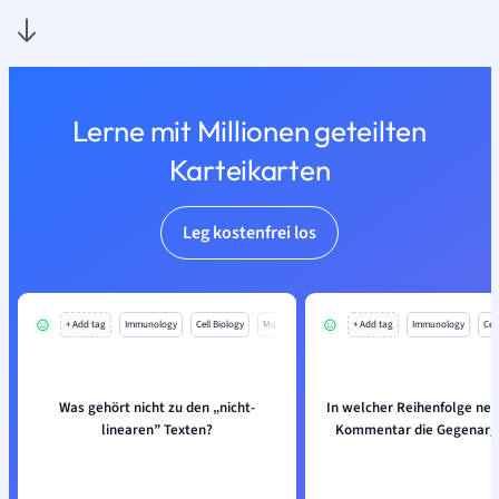
Lerne mit Millionen geteilten
Karteikarten
Leg kostenfrei los
+ Add tag
Immunology
Cell Biology
Mo
+ Add tag
Immunology
Cell
Was gehört nicht zu den „nicht-
In welcher Reihenfolge ne
linearen” Texten?
Kommentar die Gegenar