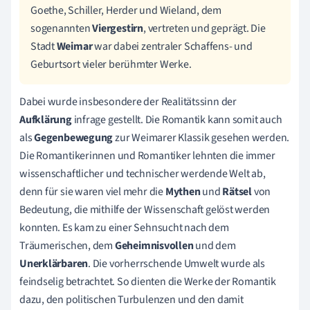
Goethe, Schiller, Herder und Wieland, dem
sogenannten
Viergestirn
, vertreten und geprägt. Die
Stadt
Weimar
war dabei zentraler Schaffens- und
Geburtsort vieler berühmter Werke.
Dabei wurde insbesondere der Realitätssinn der
Aufklärung
infrage gestellt. Die Romantik kann somit auch
als
Gegenbewegung
zur Weimarer Klassik gesehen werden.
Die Romantikerinnen und Romantiker lehnten die immer
wissenschaftlicher und technischer werdende Welt ab,
denn für sie waren viel mehr die
Mythen
und
Rätsel
von
Bedeutung, die mithilfe der Wissenschaft gelöst werden
konnten. Es kam zu einer Sehnsucht nach dem
Träumerischen, dem
Geheimnisvollen
und dem
Unerklärbaren
. Die vorherrschende Umwelt wurde als
feindselig betrachtet. So dienten die Werke der Romantik
dazu, den politischen Turbulenzen und den damit