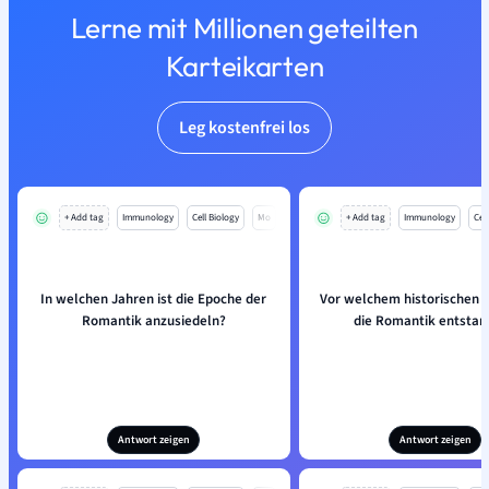
Lerne mit Millionen geteilten
Karteikarten
Leg kostenfrei los
+ Add tag
Immunology
Cell Biology
Mo
+ Add tag
Immunology
Cell
In welchen Jahren ist die Epoche der
Vor welchem historischen K
Romantik anzusiedeln?
die Romantik entsta
Antwort zeigen
Antwort zeigen