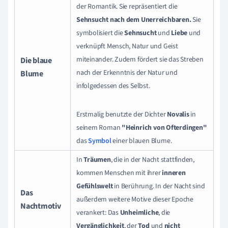
der Romantik. Sie repräsentiert die
Sehnsucht nach dem Unerreichbaren.
Sie
symbolisiert die
Sehnsucht
und
Liebe
und
verknüpft Mensch, Natur und Geist
miteinander. Zudem fördert sie das Streben
Die blaue
nach der Erkenntnis der Natur und
Blume
infolgedessen des Selbst.
Erstmalig benutzte der Dichter
Novalis
in
seinem Roman
"Heinrich von Ofterdingen"
das
Symbol
einer blauen Blume.
In
Träumen
, die in der Nacht stattfinden,
kommen Menschen mit ihrer
inneren
Gefühlswelt
in Berührung. In der Nacht sind
Das
außerdem weitere Motive dieser Epoche
Nachtmotiv
verankert: Das
Unheimliche
, die
Vergänglichkeit
, der
Tod
und
nicht