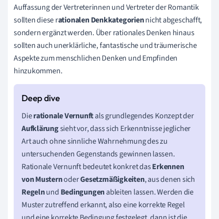
Auffassung der Vertreterinnen und Vertreter der Romantik
sollten diese r
ationalen Denkkategorien
nicht abgeschafft,
sondern ergänzt werden. Über rationales Denken hinaus
sollten auch unerklärliche, fantastische und träumerische
Aspekte zum menschlichen Denken und Empfinden
hinzukommen.
Die
rationale Vernunft
als grundlegendes Konzept der
Aufklärung
sieht vor, dass sich Erkenntnisse jeglicher
Art auch ohne sinnliche Wahrnehmung des zu
untersuchenden Gegenstands gewinnen lassen.
Rationale Vernunft bedeutet konkret das
Erkennen
von Mustern
oder
Gesetzmäßigkeiten
, aus denen sich
Regeln
und
Bedingungen
ableiten lassen. Werden die
Muster zutreffend erkannt, also eine korrekte Regel
und eine korrekte Bedingung festgelegt, dann ist die