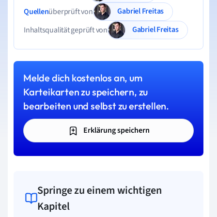
Gabriel Freitas
Quellen
überprüft von
Gabriel Freitas
Inhaltsqualität geprüft von
Melde dich kostenlos an, um
Karteikarten zu speichern, zu
bearbeiten und selbst zu erstellen.
Erklärung speichern
Springe zu einem wichtigen
Kapitel