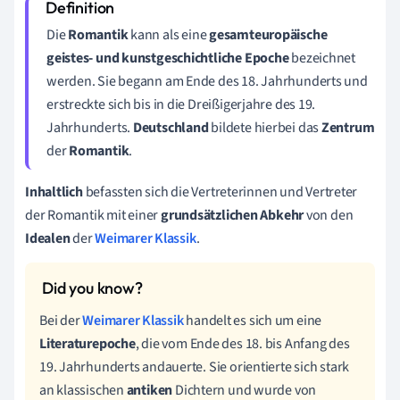
Die
Romantik
kann als eine
gesamteuropäische
geistes- und kunstgeschichtliche Epoche
bezeichnet
werden. Sie begann am Ende des 18. Jahrhunderts und
erstreckte sich bis in die Dreißigerjahre des 19.
Jahrhunderts.
Deutschland
bildete hierbei das
Zentrum
der
Romantik
.
Inhaltlich
befassten sich die Vertreterinnen und Vertreter
der Romantik mit einer
grundsätzlichen Abkehr
von den
Idealen
der
Weimarer Klassik
.
Bei der
Weimarer Klassik
handelt es sich um eine
Literaturepoche
, die vom Ende des 18. bis Anfang des
19. Jahrhunderts andauerte. Sie orientierte sich stark
an klassischen
antiken
Dichtern und wurde von