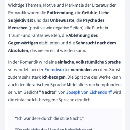
Wichtige Themen, Motive und Merkmale der Literatur der
Romantik waren die
Entfremdung
, die
Gefühle
,
Liebe
,
Subjektivität
und das
Unbewusste
, die
Psyche des
Menschen
(positive wie negative Seiten), die Flucht in
Traum- und Fantasiewelten, die
Ablehnung des
Gegenwärtigen
etablierten und die
Sehnsucht nach dem
Absoluten
, das nie erreicht werden kann.
In der Romantik wird eine
einfache
,
volkstümliche Sprache
verwendet, bei der
Fremdwörter
vermieden
werden. Sie ist
zudem sehr stark
Ich-bezogen
. Die Sprache der Werke kann
auch der literarischen Sprache Mittelalters nachempfunden
sein. Im Gedicht
"Nachts"
von
Joseph von Eichendorff
wird
die einfache Ich-bezogene Sprache deutlich:
Ich wandere durch die stille Nacht,
Da schleicht der Mond so heimlich sacht.