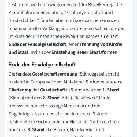
restlichen, weit überwiegenden Teil der Bevölkerung. Die
Kerninhalte der Revolution, "Freiheit, Gleichheit und
Brüderlichkeit", fanden über die französischen Grenzen
hinaus schnellen Anklang und verbreiteten sich in Europa.
Im Zuge der Französischen Revolution kam es zu einem
Ende der Feudalgesellschaft
, einer
Trennung von Kirche
und Staat
und zu der
Entstehung neuer Staatsformen
.
Ende der Feudalgesellschaft
Die
feudale Gesellschaftsordnung
(Ständegesellschaft)
bestand in Europa seit dem Mittelalter. Sie bedeutete eine
Gliederung
der
Gesellschaft
in Stände wie den
1. Stand
(Klerus) und den
2. Stand
(Adel). Diese zwei Stände
umfassten nur sehr wenige Menschen und die
Zugehörigkeit zu einem der beiden ersten Stände
bestimmte die Geburt oder die Herkunft. Sie herrschten
über den
3. Stand
, die Bauern, Handwerker und