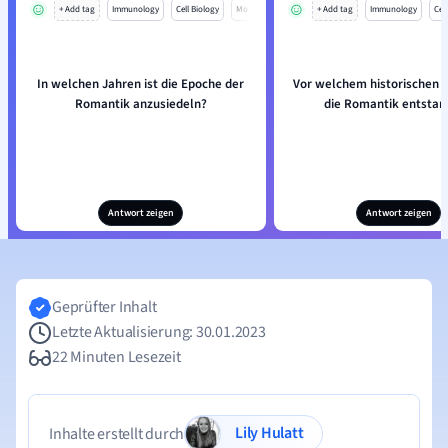
+ Add tag
Immunology
Cell Biology
Mo
+ Add tag
Immunology
Cell
In welchen Jahren ist die Epoche der
Vor welchem historischen K
Romantik anzusiedeln?
die Romantik entsta
Antwort zeigen
Antwort zeigen
Geprüfter Inhalt
Letzte Aktualisierung: 30.01.2023
22 Minuten Lesezeit
Lily Hulatt
Inhalte erstellt durch