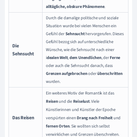
alltägliche, obskure Phänomene
.
Durch die damalige politische und soziale
Situation wurde bei vielen Menschen ein
Gefühl der
Sehnsucht
hervorgerufen. Dieses
Gefühl bezog sich auf unterschiedliche
Die
Wünsche, wie die Sehnsucht nach einer
Sehnsucht
i
dealen Welt
,
dem Unendlichen
, der
Ferne
oder auch die Sehnsucht danach, dass
Grenzen aufgebrochen
oder
überschritten
wurden.
Ein weiteres Motiv der Romantik ist das
Reisen
und die
Reiselust
. Viele
Künstlerinnen und Künstler der Epoche
Das Reisen
verspürten einen
Drang nach Freiheit
und
f
ernen Orten
. Sie wollten sich selbst
verwirklichen und Grenzen überschreiten.