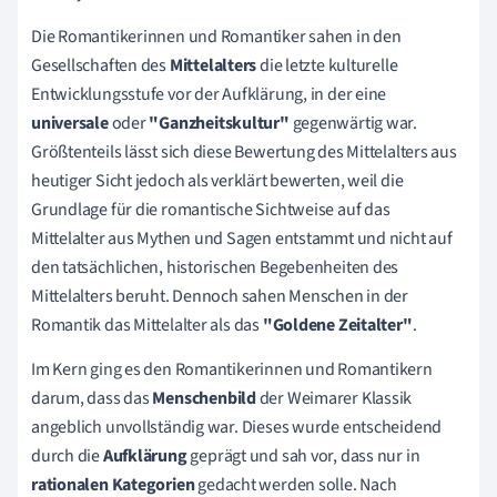
Die Romantikerinnen und Romantiker sahen in den
Gesellschaften des
Mittelalters
die letzte kulturelle
Entwicklungsstufe vor der Aufklärung, in der eine
universale
oder
"Ganzheitskultur"
gegenwärtig war.
Größtenteils lässt sich diese Bewertung des Mittelalters aus
heutiger Sicht jedoch als verklärt bewerten, weil die
Grundlage für die romantische Sichtweise auf das
Mittelalter aus Mythen und Sagen entstammt und nicht auf
den tatsächlichen, historischen Begebenheiten des
Mittelalters beruht. Dennoch sahen Menschen in der
Romantik das Mittelalter als das
"Goldene Zeitalter"
.
Im Kern ging es den Romantikerinnen und Romantikern
darum, dass das
Menschenbild
der Weimarer Klassik
angeblich unvollständig war. Dieses wurde entscheidend
durch die
Aufklärung
geprägt und sah vor, dass nur in
rationalen Kategorien
gedacht werden solle. Nach