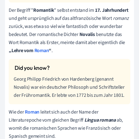
Der Begriff "
Romantik
" selbst entstand im
17. Jahrhundert
und geht ursprünglich auf das altfranzösische Wort
romanz
zurück, was etwa so viel wie fantastisch oder wunderbar
bedeutet. Der romantische Dichter
Novalis
benutzte das
Wort Romantik als Erster, meinte damit aber eigentlich die
„Lehre vom
Roman
“
.
Georg Philipp Friedrich von Hardenberg (genannt
Novalis) war ein deutscher Philosoph und Schriftsteller
der Frühromantik. Er lebte von 1772 bis zum Jahr 1801.
Wie der
Roman
leitet sich auch der Name der
Literaturepoche vom gleichen Begriff
Lingua romana
ab,
womit die romanischen Sprachen wie Französisch oder
Spanisch gemeint sind.