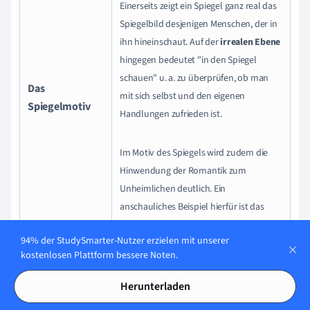
Einerseits zeigt ein Spiegel ganz real das
Spiegelbild desjenigen Menschen, der in
ihn hineinschaut. Auf der
irrealen Eben
e
hingegen bedeutet "in den Spiegel
schauen" u. a. zu überprüfen, ob man
Das
mit sich selbst und den eigenen
Spiegelmotiv
Handlungen zufrieden ist.
Im Motiv des Spiegels wird zudem die
Hinwendung der Romantik zum
Unheimlichen deutlich. Ein
anschauliches Beispiel hierfür ist das
Märchen
von
Schneewittchen
, wo der
94% der StudySmarter-Nutzer erzielen mit unserer
Spiegel auch eine Rolle spielt.
kostenlosen Plattform bessere Noten.
Schauplätze der Romantik waren
Herunterladen
Orte der
Ruinen, Friedhöfe, dunkle Wälder, alte
Sehnsucht
Burgen, Höhlen, Moore
und andere