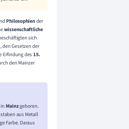
und
Philosophien
der
le
wissenschaftliche
eschäftigten sich
, den Gesetzen der
e Erfindung des
15.
rch den Mainzer
0
in
Mainz
geboren.
hstaben aus Metall
ge Farbe. Daraus