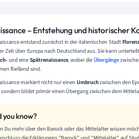
issance – Entstehung und historischer K
aissance entstand zunächst in der italienischen Stadt
Floren
er Zeit über Europa nach Deutschland aus. Sie kann unterteil
ch-
und eine
Spätrenaissance
, wobei die
Übergänge
zwische
men fließend sind.
aissance markiert nicht nur einen
Umbruch
zwischen den Epo
 sondern bildet primär einen Übergang zwischen dem Mittelal
 Du mehr über den Barock oder das Mittelalter wissen möcht
nschluss die Erklärungen "Barock" und "Mittelalter" auf Stu