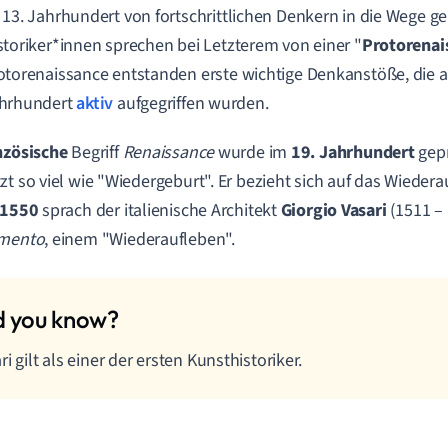
 13. Jahrhundert von fortschrittlichen Denkern in die Wege gel
storiker*innen sprechen bei Letzterem von einer "
Protorenai
otorenaissance entstanden erste wichtige Denkanstöße, die 
hrhundert
aktiv
aufgegriffen wurden.
nzösische
Begriff
Renaissance
wurde im
19. Jahrhundert
gepr
zt so viel wie "Wiedergeburt". Er bezieht sich auf das Wiedera
1550
sprach der italienische Architekt
Giorgio Vasari
(1511 – 
imento
, einem "Wiederaufleben".
ri gilt als einer der ersten Kunsthistoriker.