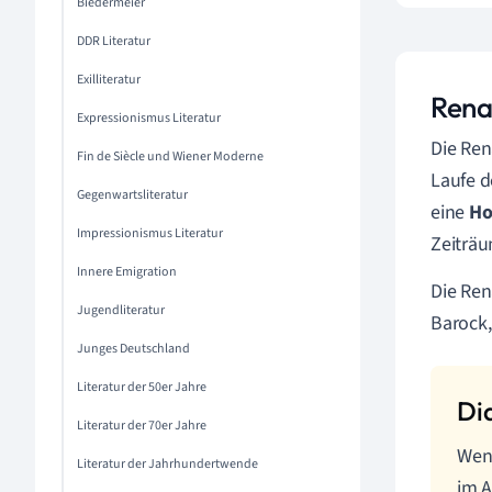
Biedermeier
DDR Literatur
Exilliteratur
Rena
Expressionismus Literatur
Die Ren
Fin de Siècle und Wiener Moderne
Laufe d
Gegenwartsliteratur
eine
Ho
Impressionismus Literatur
Zeiträu
Innere Emigration
Die Ren
Jugendliteratur
Barock,
Junges Deutschland
Literatur der 50er Jahre
Literatur der 70er Jahre
Wenn
Literatur der Jahrhundertwende
im A