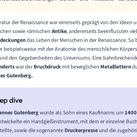
eratur der Renaissance war einerseits geprägt von den Ideen 
ischen sowie römischen
Antike
, andererseits beeinflussten vie
deckungen
das Leben der Menschen in der Renaissance. So b
r beispielsweise mit der Anatomie des menschlichen Körpers
 und den Gegebenheiten des Universums. Eine bahnbrechend
nderts
war der
Bruchdruck
mit beweglichen
Metalllettern
du
es Gutenberg.
annes Gutenberg
wurde als Sohn eines Kaufmanns um
140
ntwickelte ein Handgießinstrument, mit dem er einzelne Buc
tellte, sowie die sogenannte
Druckerpresse
und die zugehöri