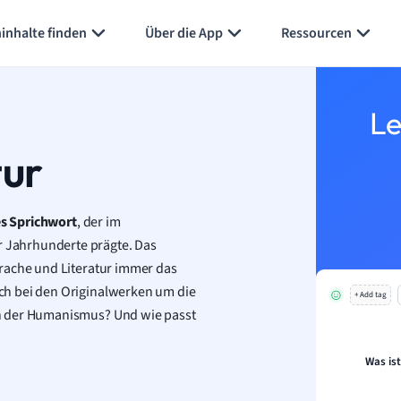
Karteikarten erstellen
Seite zusammenfassen
inhalte finden
Über die App
Ressourcen
Le
tur
es Sprichwort
, der im
 Jahrhunderte prägte. Das
rache und Literatur immer das
ch bei den Originalwerken um die
+ Add tag
n der Humanismus? Und wie passt
Was is