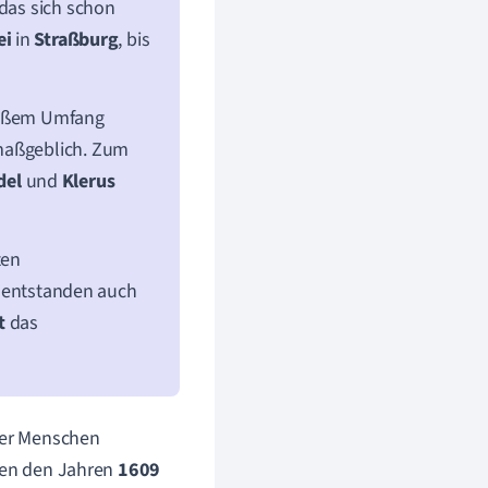
 das sich schon
ei
in
Straßburg
, bis
großem Umfang
 maßgeblich. Zum
del
und
Klerus
ten
entstanden auch
t
das
 der Menschen
hen den Jahren
1609