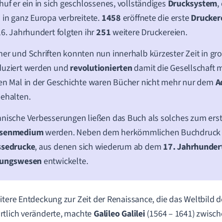
huf er ein in sich geschlossenes, vollständiges
Drucksystem
,
 in ganz Europa verbreitete.
1458
eröffnete die erste
Drucker
16. Jahrhundert folgten ihr
251
weitere Druckereien.
er und Schriften konnten nun innerhalb kürzester Zeit in 
duziert werden und
revolutionierten
damit die Gesellschaft
en Mal in der Geschichte waren Bücher nicht mehr nur dem
A
ehalten.
nische Verbesserungen ließen das Buch als solches zum ers
senmedium
werden. Neben dem herkömmlichen Buchdruck 
ssedrucke
, aus denen sich wiederum ab dem
17. Jahrhunder
tungswesen
entwickelte.
itere Entdeckung zur Zeit der Renaissance, die das Weltbild
tlich veränderte, machte
Galileo Galilei
(1564 – 1641) zwisc