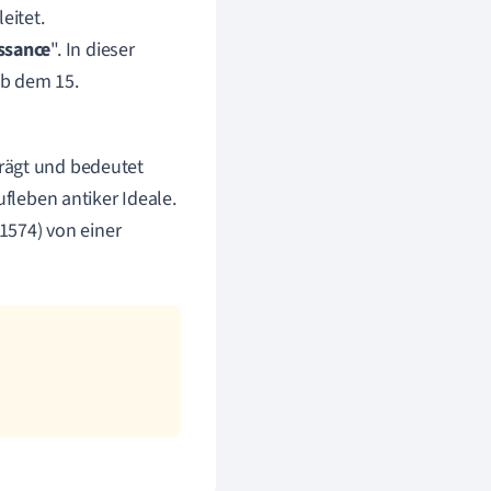
eitet.
ssance
". In dieser
ab dem 15.
ägt und bedeutet
ufleben antiker Ideale.
1574) von einer