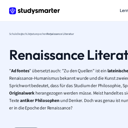
Lern
Schule
Deutsch
Literaturepochen
Renaissance Literatur
Renaissance Litera
"
Ad fontes
" übersetzt auch: "Zu den Quellen" ist ein
lateinisch
Renaissance-Humanismus bekannt wurde und die Kunst zweier
Sprichwort bedeutet, dass für das Studium der Philosophie, Sp
Originalwerk
herangezogen werden müsse. Meist handelt es si
Texte
antiker Philosophen
und Denker. Doch was genau ist nu
er in die Epoche der Renaissance?