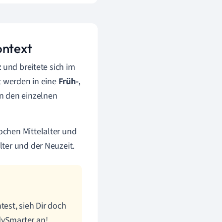
ontext
z
und breitete sich im
t werden in eine
Früh-
,
n den einzelnen
chen Mittelalter und
ter und der Neuzeit.
est, sieh Dir doch
dySmarter an!