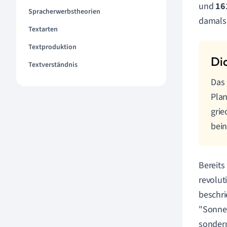
und
16
Spracherwerbstheorien
damals 
Textarten
Textproduktion
Textverständnis
Das 
Plan
gri
bein
Bereits
revolut
beschri
"Sonne"
sondern