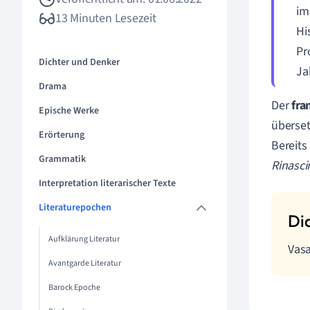
im
13 Minuten Lesezeit
Hi
Pr
Dichter und Denker
Ja
Drama
Der
fra
Epische Werke
überset
Erörterung
Bereits
Grammatik
Rinasc
Interpretation literarischer Texte
Literaturepochen
Aufklärung Literatur
Vasa
Avantgarde Literatur
Barock Epoche