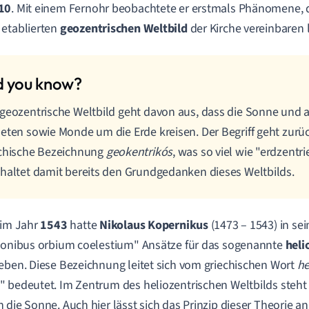
10
. Mit einem Fernohr beobachtete er erstmals Phänomene, d
etablierten
geozentrischen Weltbild
der Kirche vereinbaren 
geozentrische Weltbild geht davon aus, dass die Sonne und a
eten sowie Monde um die Erde kreisen. Der Begriff geht zurüc
echische Bezeichnung
geokentrikós
, was so viel wie "erdzentr
haltet damit bereits den Grundgedanken dieses Weltbilds.
 im Jahr
1543
hatte
Nikolaus Kopernikus
(1473 – 1543) in s
ionibus orbium coelestium" Ansätze für das sogenannte
heli
eben. Diese Bezeichnung leitet sich vom griechischen Wort
he
 bedeutet. Im Zentrum des heliozentrischen Weltbilds steht a
 die Sonne. Auch hier lässt sich das Prinzip dieser Theorie