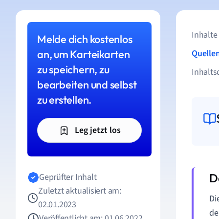
Inhalte
Melde dich kostenlos
an, um Karteikarten
Quelle
zu speichern, zu
Inhalts
bearbeiten und selbst
zu erstellen.
Leg jetzt los
Geprüfter Inhalt
Zuletzt aktualisiert am:
Di
02.01.2023
d
Veröffentlicht am: 01.06.2022