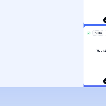
+ Add tag
Was is