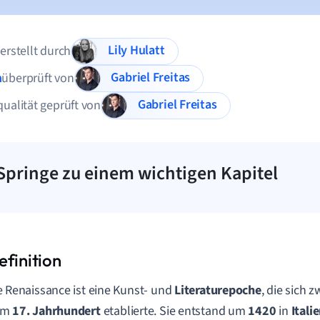
Lily Hulatt
 erstellt durch
Gabriel Freitas
n
überprüft von
Gabriel Freitas
qualität geprüft von
Springe zu einem wichtigen Kapitel
e Renaissance ist eine Kunst- und
Literaturepoche
, die sich
em
17. Jahrhundert
etablierte. Sie entstand um
1420
in
Itali