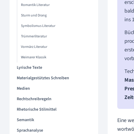
ersc
Romantik Literatur
bald
Sturm und Drang
ins 
Symbolismus Literatur
Büch
Trümmerliteratur
pro
Vormärz Literatur
erst
Weimarer Klassik
vorb
Lyrische Texte
Tech
Materialgestütztes Schreiben
Mas
Pre
Medien
Zei
Rechtschreibregeln
Rhetorische Stilmittel
Eine we
Semantik
wortwör
Sprachanalyse