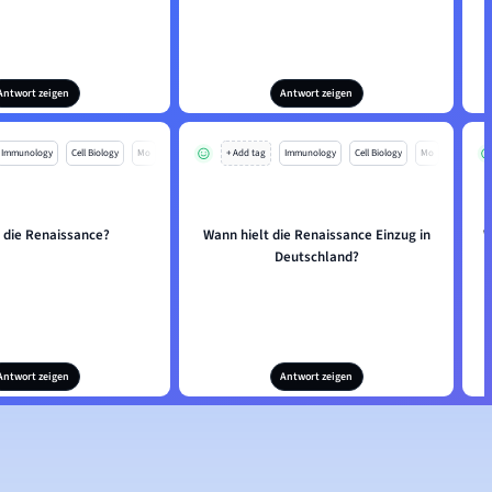
Antwort zeigen
Antwort zeigen
Immunology
Cell Biology
Mo
+ Add tag
Immunology
Cell Biology
Mo
t die Renaissance?
Wann hielt die Renaissance Einzug in
W
Deutschland?
Antwort zeigen
Antwort zeigen