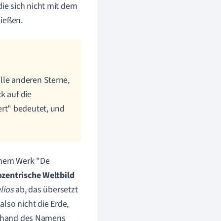
ie sich nicht mit dem
ließen.
lle anderen Sterne,
k auf die
iert" bedeutet, und
einem Werk "De
ozentrische Weltbild
lios
ab, das übersetzt
lso nicht die Erde,
 anhand des Namens