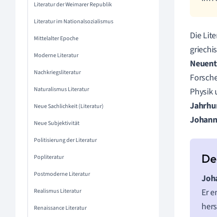
Literatur der Weimarer Republik
Literatur im Nationalsozialismus
Die Lit
Mittelalter Epoche
griech
Moderne Literatur
Neuent
Nachkriegsliteratur
Forsche
Naturalismus Literatur
Physik
Jahrhu
Neue Sachlichkeit (Literatur)
Johann
Neue Subjektivität
Politisierung der Literatur
Popliteratur
Postmoderne Literatur
Joh
Er e
Realismus Literatur
hers
Renaissance Literatur