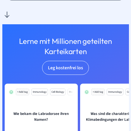
Lerne mit Millionen geteilten
Karteikarten
Leg kostenfrei los
+ Add tag
Immunology
Cell Biology
Mo
+ Add tag
Immunology
Cell
Wie bekam die Labradorsee ihren
Was sind die charakteris
Namen?
Klimabedingungen der Lab