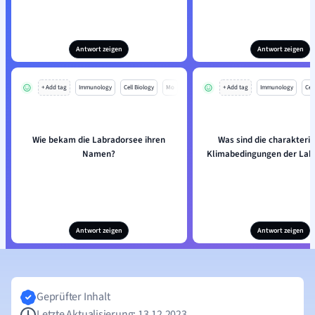
Antwort zeigen
Antwort zeigen
+ Add tag
Immunology
Cell Biology
Mo
+ Add tag
Immunology
Cell
Wie bekam die Labradorsee ihren
Was sind die charakteris
Namen?
Klimabedingungen der Lab
Antwort zeigen
Antwort zeigen
Geprüfter Inhalt
Letzte Aktualisierung: 13.12.2023