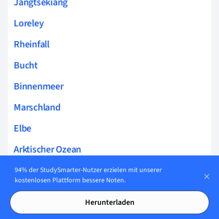
Jangtsekiang
Loreley
Rheinfall
Bucht
Binnenmeer
Marschland
Elbe
Arktischer Ozean
Antarktischer Ozean
94% der StudySmarter-Nutzer erzielen mit unserer
kostenlosen Plattform bessere Noten.
Indischer Ozean
Herunterladen
Ostsee