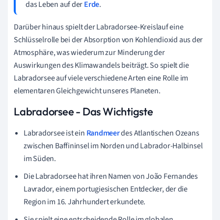
das Leben auf der
Erde
.
Darüber hinaus spielt der Labradorsee-Kreislauf eine
Schlüsselrolle bei der Absorption von Kohlendioxid aus der
Atmosphäre, was wiederum zur Minderung der
Auswirkungen des Klimawandels beiträgt. So spielt die
Labradorsee auf viele verschiedene Arten eine Rolle im
elementaren Gleichgewicht unseres Planeten.
Labradorsee - Das Wichtigste
Labradorsee ist ein
Randmeer
des Atlantischen Ozeans
zwischen Baffininsel im Norden und Labrador-Halbinsel
im Süden.
Die Labradorsee hat ihren Namen von João Fernandes
Lavrador, einem portugiesischen Entdecker, der die
Region im 16. Jahrhundert erkundete.
Sie spielt eine entscheidende Rolle im globalen