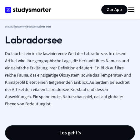
Karteikarten erstellen
Seite zusammenfassen
Zur App
Schule
Geographie
Hydrographie
Labradorsee
Labradorsee
Du tauchst ein in die faszinierende Welt der Labradorsee. In diesem
Artikel wird ihre geographische Lage, die Herkunft ihres Namens und
eine einfache Erklärung ihrer Definition erläutert. Ein Blick auf ihre
reiche Fauna, das einzigartige Ökosystem, sowie das Temperatur- und
Klimaprofil bietet einen tiefgehenden Einblick. Außerdem beleuchtet
der Artikel den vitalen Labradorsee-Kreislauf und dessen
Auswirkungen. Ein spannendes Naturschauspiel, das auf globaler
Ebene von Bedeutung ist.
Los geht’s