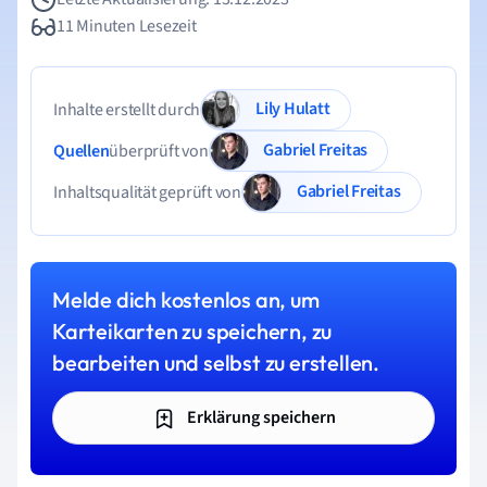
11 Minuten Lesezeit
Lily Hulatt
Inhalte erstellt durch
Gabriel Freitas
Quellen
überprüft von
Gabriel Freitas
Inhaltsqualität geprüft von
Melde dich kostenlos an, um
Karteikarten zu speichern, zu
bearbeiten und selbst zu erstellen.
Erklärung speichern