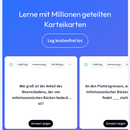
Lerne mit Millionen geteilten
Karteikarten
Leg kostenfrei los
+ Add tag
Immunology
Cell Biology
Mo
+ Add tag
Immunology
Cell
Wie groß ist der Anteil des
An den Plattengrenzen, an
Meeresbodens, der von
mittelozeanischer Rücken 
mittelozeanischen Rücken bedeckt
findet ___ statt.
ist?
Antwort zeigen
Antwort zeigen