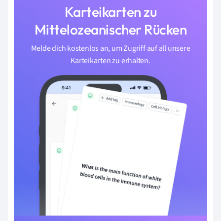
Karteikarten zu
Mittelozeanischer Rücken
Melde dich kostenlos an, um Zugriff auf all unsere
Karteikarten zu erhalten.