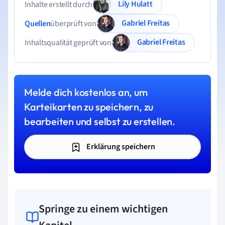
Lily Hulatt
Inhalte erstellt durch
Gabriel Freitas
Quellen
überprüft von
Gabriel Freitas
Inhaltsqualität geprüft von
Melde dich kostenlos an, um
Karteikarten zu speichern, zu
bearbeiten und selbst zu erstellen.
Erklärung speichern
Springe zu einem wichtigen