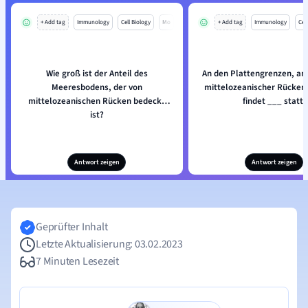
+ Add tag
Immunology
Cell Biology
Mo
+ Add tag
Immunology
Cell
Wie groß ist der Anteil des
An den Plattengrenzen, an
Meeresbodens, der von
mittelozeanischer Rücken 
mittelozeanischen Rücken bedeckt
findet ___ statt.
ist?
Antwort zeigen
Antwort zeigen
Geprüfter Inhalt
Letzte Aktualisierung: 03.02.2023
7 Minuten Lesezeit