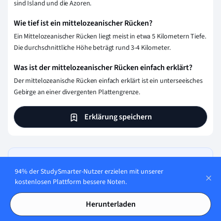
sind Island und die Azoren.
Wie tief ist ein mittelozeanischer Rücken?
Ein Mittelozeanischer Rücken liegt meist in etwa 5 Kilometern Tiefe.
Die durchschnittliche Höhe beträgt rund 3-4 Kilometer.
Was ist der mittelozeanischer Rücken einfach erklärt?
Der mittelozeanische Rücken einfach erklärt ist ein unterseeisches
Gebirge an einer divergenten Plattengrenze.
Erklärung speichern
Teste dein Wissen mit Multiple-
94% der StudySmarter-Nutzer erzielen mit unserer
Choice-Karteikarten
kostenlosen Plattform bessere Noten.
Herunterladen