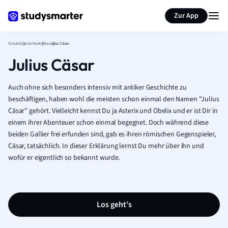
Karteikarten erstellen
Seite zusammenfassen
Zur App
Schule
Geschichte
Antike
Julius Cäsar
Julius Cäsar
Auch ohne sich besonders intensiv mit antiker Geschichte zu
beschäftigen, haben wohl die meisten schon einmal den Namen "Julius
Cäsar" gehört. Vielleicht kennst Du ja Asterix und Obelix und er ist Dir in
einem ihrer Abenteuer schon einmal begegnet. Doch während diese
beiden Gallier frei erfunden sind, gab es ihren römischen Gegenspieler,
Cäsar, tatsächlich. In dieser Erklärung lernst Du mehr über ihn und
wofür er eigentlich so bekannt wurde.
Los geht’s