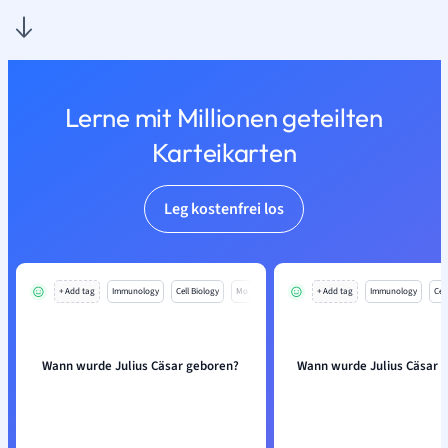
Lerne mit Millionen geteilten
Karteikarten
Leg kostenfrei los
+ Add tag
Immunology
Cell Biology
Mo
+ Add tag
Immunology
Cell
Wann wurde Julius Cäsar geboren?
Wann wurde Julius Cäsar 