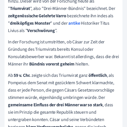
hinzu. Dieser wird von der Forschung heute als
"
Trium
virat
", also "Drei-Männer-Bündnis" bezeichnet. Der
zeitgenössische Gelehrte Varro
bezeichnete ihn indes als
"
dreiköpfiges Monster
" und der
antike
Historiker Titus
Livius als "
Verschwörung
".
In der Forschung ist umstritten, ob Cäsar zur Zeit der
Gründung des Triumvirats bereits Konsul oder
Konsulatsbewerber war. Bekannt ist allerdings, dass die drei
Männer ihr
Bündnis vorerst geheim
hielten.
Ab
59 v. Chr.
zeigte sich das Triumvirat ganz
öffentlich
, als
Pompeius dem Senat mit gezücktem Schwert klarmachte,
dass er jede Person, die gegen Cäsars Gesetzesvorschläge
stimmen würde, eigenhändig umbringen würde. Der
gemeinsame Einfluss der drei Männer war so stark
, dass
sie im Prinzip die gesamte Republik steuern und
untergraben konnten. Cäsar und seine Verbündeten
begingen
klare Verfassungsbrüche
, gegen die jedoch