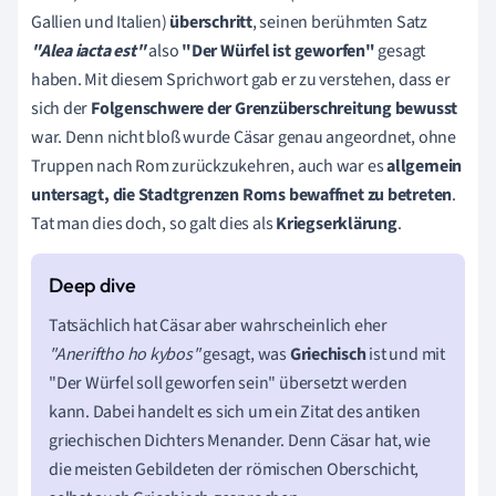
Gallien und Italien)
überschritt
, seinen berühmten Satz
"Alea iacta est"
also
"Der Würfel ist geworfen"
gesagt
haben. Mit diesem Sprichwort gab er zu verstehen, dass er
sich der
Folgenschwere der Grenzüberschreitung bewusst
war. Denn nicht bloß wurde Cäsar genau angeordnet, ohne
Truppen nach Rom zurückzukehren, auch war es
allgemein
untersagt, die Stadtgrenzen Roms bewaffnet zu betreten
.
Tat man dies doch, so galt dies als
Kriegserklärung
.
Tatsächlich hat Cäsar aber wahrscheinlich eher
"Aneriftho ho kybos"
gesagt, was
Griechisch
ist und mit
"Der Würfel soll geworfen sein" übersetzt werden
kann. Dabei handelt es sich um ein Zitat des antiken
griechischen Dichters Menander. Denn Cäsar hat, wie
die meisten Gebildeten der römischen Oberschicht,