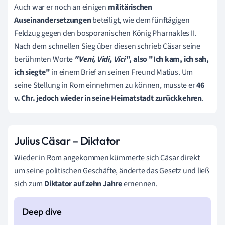
Auch war er noch an einigen
militärischen
Auseinandersetzungen
beteiligt, wie dem fünftägigen
Feldzug gegen den bosporanischen König Pharnakles II.
Nach dem schnellen Sieg über diesen schrieb Cäsar seine
berühmten Worte
"Veni, Vidi, Vici"
, also "Ich kam, ich sah,
ich siegte"
in einem Brief an seinen Freund Matius. Um
seine Stellung in Rom einnehmen zu können, musste er
46
v. Chr. jedoch wieder in seine Heimatstadt zurückkehren
.
Julius Cäsar – Diktator
Wieder in Rom angekommen kümmerte sich Cäsar direkt
um seine politischen Geschäfte, änderte das Gesetz und ließ
sich zum
Diktator auf zehn Jahre
ernennen.