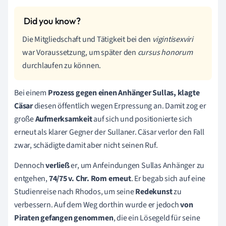
Die Mitgliedschaft und Tätigkeit bei den
vigintisexviri
war Voraussetzung, um später den
cursus honorum
durchlaufen zu können.
Bei einem
Prozess gegen einen Anhänger Sullas, klagte
Cäsar
diesen öffentlich wegen Erpressung an. Damit zog er
große
Aufmerksamkeit
auf sich und positionierte sich
erneut als klarer Gegner der Sullaner. Cäsar verlor den Fall
zwar, schädigte damit aber nicht seinen Ruf.
Dennoch
verließ
er, um Anfeindungen Sullas Anhänger zu
entgehen,
74/75 v. Chr. Rom erneut
. Er begab sich auf eine
Studienreise nach Rhodos, um seine
Redekunst
zu
verbessern. Auf dem Weg dorthin wurde er jedoch
von
Piraten gefangen genommen
, die ein Lösegeld für seine