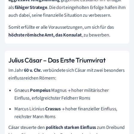
als
fähiger Stratege
. Die dort eingeholten Erfolge halfen ihm
auch dabei, seine finanzielle Situation zu verbessern.
Somit erfüllte er alle Voraussetzungen, um sich für das
höchste römische Amt, das Konsulat
, zu bewerben.
Julius Cäsar – Das Erste Triumvirat
Im Jahr
60 v. Chr.
verbündete sich Cäsar mit zwei besonders
einflussreichen Römern:
Gnaeus
Pompeius
Magnus → hoher militärischer
Einfluss, erfolgreichster Feldherr Roms
Marcus Licinius
Crassus
→ hoher finanzieller Einfluss,
reichster Mann Roms
Cäsar steuerte den
politisch starken Einfluss
zum Dreibund