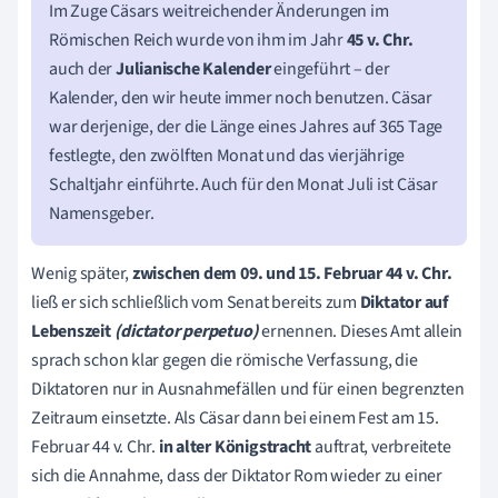
Im Zuge Cäsars weitreichender Änderungen im
Römischen Reich wurde von ihm im Jahr
45 v. Chr.
auch der
Julianische Kalender
eingeführt – der
Kalender, den wir heute immer noch benutzen. Cäsar
war derjenige, der die Länge eines Jahres auf 365 Tage
festlegte, den zwölften Monat und das vierjährige
Schaltjahr einführte. Auch für den Monat Juli ist Cäsar
Namensgeber.
Wenig später,
zwischen dem 09. und 15. Februar 44 v. Chr.
ließ er sich schließlich vom Senat bereits zum
Diktator auf
Lebenszeit
(dictator perpetuo)
ernennen. Dieses Amt allein
sprach schon klar gegen die römische Verfassung, die
Diktatoren nur in Ausnahmefällen und für einen begrenzten
Zeitraum einsetzte. Als Cäsar dann bei einem Fest am 15.
Februar 44 v. Chr.
in alter Königstracht
auftrat, verbreitete
sich die Annahme, dass der Diktator Rom wieder zu einer