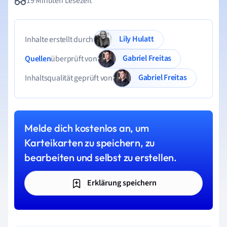
19 Minuten Lesezeit
Lily Hulatt
Inhalte erstellt durch
Gabriel Freitas
Quellen
überprüft von
Gabriel Freitas
Inhaltsqualität geprüft von
Melde dich kostenlos an, um
Karteikarten zu speichern, zu
bearbeiten und selbst zu erstellen.
Erklärung speichern