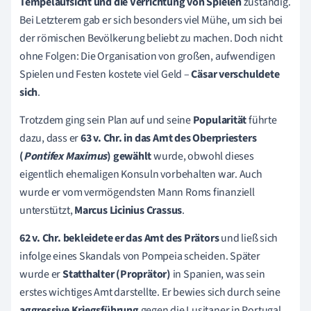
Tempelaufsicht und die Verrichtung von Spielen
zuständig.
Bei Letzterem gab er sich besonders viel Mühe, um sich bei
der römischen Bevölkerung beliebt zu machen. Doch nicht
ohne Folgen: Die Organisation von großen, aufwendigen
Spielen und Festen kostete viel Geld –
Cäsar verschuldete
sich
.
Trotzdem ging sein Plan auf und seine
Popularität
führte
dazu, dass er
63 v. Chr. in das Amt des Oberpriesters
(
Pontifex Maximus
) gewählt
wurde, obwohl dieses
eigentlich ehemaligen Konsuln vorbehalten war. Auch
wurde er vom vermögendsten Mann Roms finanziell
unterstützt,
Marcus Licinius Crassus
.
62 v. Chr. bekleidete er das Amt des Prätors
und ließ sich
infolge eines Skandals von Pompeia scheiden. Später
wurde er
Statthalt
er (Proprätor)
in Spanien, was sein
erstes wichtiges Amt darstellte. Er bewies sich durch seine
aggressive Kriegsführung
gegen die Lusitaner in Portugal