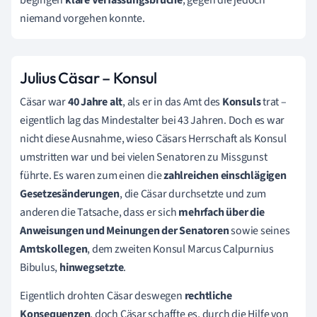
niemand vorgehen konnte.
Julius Cäsar – Konsul
Cäsar war
40 Jahre alt
, als er in das Amt des
Konsuls
trat –
eigentlich lag das Mindestalter bei 43 Jahren. Doch es war
nicht diese Ausnahme, wieso Cäsars Herrschaft als Konsul
umstritten war und bei vielen Senatoren zu Missgunst
führte. Es waren zum einen die
zahlreichen einschlägigen
Gesetzesänderungen
, die Cäsar durchsetzte und zum
anderen die Tatsache, dass er sich
mehrfach über die
Anweisungen und Meinungen der Senatoren
sowie seines
Amtskollegen
, dem zweiten Konsul Marcus Calpurnius
Bibulus,
hinwegsetzte
.
Eigentlich drohten Cäsar deswegen
rechtliche
Konsequenzen
, doch Cäsar schaffte es, durch die Hilfe von