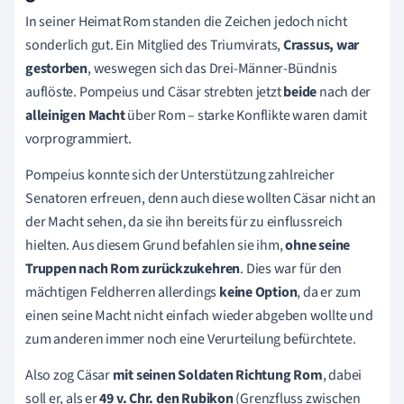
In seiner Heimat Rom standen die Zeichen jedoch nicht
sonderlich gut. Ein Mitglied des Triumvirats,
Crassus
, war
gestorben
, weswegen sich das Drei-Männer-Bündnis
auflöste. Pompeius und Cäsar strebten jetzt
beide
nach der
alleinigen Macht
über Rom – starke Konflikte waren damit
vorprogrammiert.
Pompeius konnte sich der Unterstützung zahlreicher
Senatoren erfreuen, denn auch diese wollten Cäsar nicht an
der Macht sehen, da sie ihn bereits für zu einflussreich
hielten. Aus diesem Grund befahlen sie ihm,
ohne seine
Truppen nach Rom zurückzukehren
. Dies war für den
mächtigen Feldherren allerdings
keine Option
, da er zum
einen seine Macht nicht einfach wieder abgeben wollte und
zum anderen immer noch eine Verurteilung befürchtete.
Also zog Cäsar
mit seinen Soldaten Richtung Rom
, dabei
soll er, als er
49 v. Chr. den Rubikon
(Grenzfluss zwischen