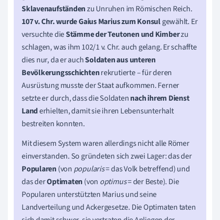
Sklavenaufständen
zu Unruhen im Römischen Reich.
107 v. Chr. wurde Gaius Marius zum Konsul
gewählt. Er
versuchte die
Stämme der Teutonen und Kimber
zu
schlagen, was ihm 102/1 v. Chr. auch gelang. Er schaffte
dies nur, da er auch
Soldaten aus unteren
Bevölkerungsschichten
rekrutierte – für deren
Ausrüstung musste der Staat aufkommen. Ferner
setzte er durch, dass die Soldaten
nach ihrem Dienst
Land
erhielten, damit sie ihren Lebensunterhalt
bestreiten konnten.
Mit diesem System waren allerdings nicht alle Römer
einverstanden. So gründeten sich zwei Lager: das der
Popularen
(von
popularis
= das Volk betreffend) und
das der
Optimaten
(von
optimus
= der Beste). Die
Popularen unterstützten Marius und seine
Landverteilung und Ackergesetze. Die Optimaten taten
sich damit schwer, sie vertraten die Anliegen der