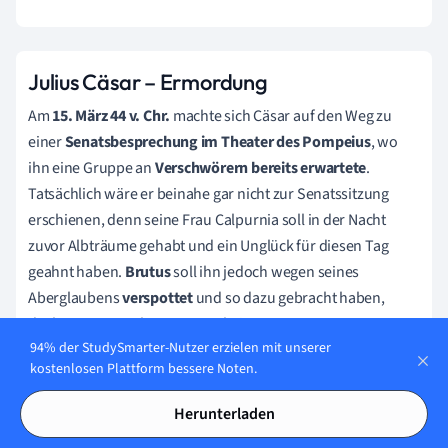
Julius Cäsar – Ermordung
Am
15. März 44 v. Chr.
machte sich Cäsar auf den Weg zu
einer
Senatsbesprechung im Theater des Pompeius
, wo
ihn eine Gruppe an
Verschwörern bereits erwartete
.
Tatsächlich wäre er beinahe gar nicht zur Senatssitzung
erschienen, denn seine Frau Calpurnia soll in der Nacht
zuvor Albträume gehabt und ein Unglück für diesen Tag
geahnt haben.
Brutus
soll ihn jedoch wegen seines
Aberglaubens
verspottet
und so dazu gebracht haben,
doch zur Besprechung zu erscheinen.
94% der StudySmarter-Nutzer erzielen mit unserer
Als Cäsar im Theater erschien, wurde er von der Gruppe
kostenlosen Plattform bessere Noten.
Senatoren
durch zahlreiche Dolchstöße ermordet
. Seine
Herunterladen
letzten Worte soll er an Brutus gerichtet und ihn gefragt
haben:
"Auch du, Brutus?" / "Auch du, mein Sohn?"