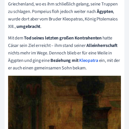
Griechenland, wo es ihm schließlich gelang, seine Truppen
zu schlagen. Pompeius floh jedoch weiter nach
Ägypten
,
wurde dort aber vom Bruder Kleopatras, König Ptolemaios
XIII.,
umgebracht
.
Mit dem
Tod seines letzten großen Kontrahenten
hatte
Cäsar sein Ziel erreicht – ihm stand seiner
Alleinherrschaft
nichts mehr im Wege. Dennoch blieb er für eine Weile in
Ägypten und ging eine
Beziehung mit
Kleopatra
ein, mit der
er auch einen gemeinsamen Sohn bekam.