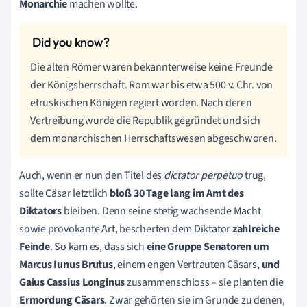
Monarchie
machen wollte.
Die alten Römer waren bekannterweise keine Freunde
der Königsherrschaft. Rom war bis etwa 500 v. Chr. von
etruskischen Königen regiert worden. Nach deren
Vertreibung wurde die Republik gegründet und sich
dem monarchischen Herrschaftswesen abgeschworen.
Auch, wenn er nun den Titel des
dictator perpetuo
trug,
sollte Cäsar letztlich
bloß 30 Tage lang im Amt des
Diktators
bleiben. Denn seine stetig wachsende Macht
sowie provokante Art, bescherten dem Diktator
zahlreiche
Feinde
. So kam es, dass sich
eine Gruppe Senatoren um
Marcus Iunus Brutus
, einem engen Vertrauten Cäsars,
und
Gaius Cassius Longinus
zusammenschloss – sie planten die
Ermordung Cäsars
. Zwar gehörten sie im Grunde zu denen,