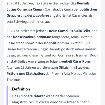
einmal 16 Jahren, heiratete er die Tochter des
Konsuls
Lucius Cornelius Cinna
– Cornelia. Da Cinna der
politischen
Gruppierung der
p
opulares
angehörte, tat Cäsar dies als
sein Schwiegersohn nun auch.
82 v. Chr. errichtete jedoch
Lucius Cornelius Sulla Felix
, der
den
konservativen
o
ptimates
angehörte, seine Diktatur.
Cäsar stand somit in der
Opposition
zum Diktator Sulla.
Dieser forderte vom jungen, bereits politisch interessierten
Cäsar, sich aus diesem Grund von Cornelia zu trennen. Doch
anstatt Sullas Anweisung zu folgen,
verließ Cäsar Rom
. Im
Alter von 19 Jahren wurde er zum
Offizier im Stab des
Prätors und Statthalters
der Provinz Asia Marcus Minucius
Thermus.
Das Amt der
Prätoren
war eine der höheren
Magistraturen im
cursus honorum
(Ämterlaufbahn)