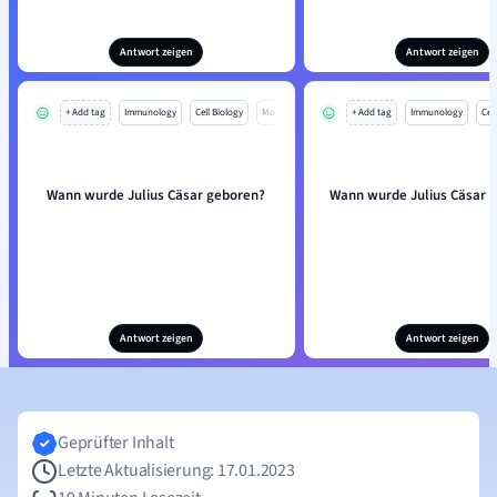
Antwort zeigen
Antwort zeigen
+ Add tag
Immunology
Cell Biology
Mo
+ Add tag
Immunology
Cell
Wann wurde Julius Cäsar geboren?
Wann wurde Julius Cäsar 
Antwort zeigen
Antwort zeigen
Geprüfter Inhalt
Letzte Aktualisierung: 17.01.2023