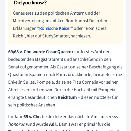
Genaueres zu den politischen Ämtern und der
Machtverteilung im antiken Rom kannst Du in den
Erklärungen "
Römische Kaiser
" oder "Römisches
Reich", hier auf StudySmarter, nachlesen.
69/68 v. Chr. wurde Cäsar Quästor
(unterstes Amt der
bedeutenden Magistraturen) und anschließend in den
Senat aufgenommen. Als Cäsar von seiner Beschäftigung als
Quästor in Spanien nach Rom zurückkehrte, heiratete er die
Enkelin Sullas, Pompeia, da seine Frau Cornelia vor seiner
Abreise verstorben war. Durch die Hochzeit mit Pompeia
erlangte Cäsar deutlichen
Reichtum
– diesen nutzte er für
sein politisches Ansehen.
Im Jahr
65 v. Chr.
bekleidete er das nächste Amt im
cursus
honorum
und wurde
Ädil
. Damit war er primär für die