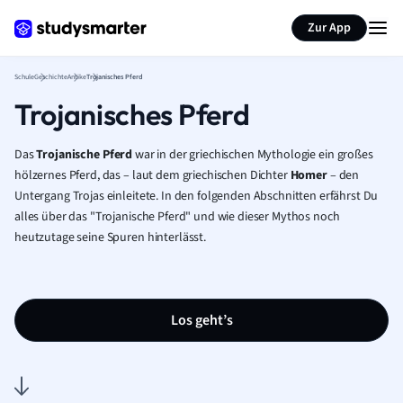
Karteikarten erstellen
Seite zusammenfassen
Zur App
Schule
Geschichte
Antike
Trojanisches Pferd
Trojanisches Pferd
Das
Trojanische Pferd
war in der griechischen Mythologie ein großes
hölzernes Pferd, das – laut dem griechischen Dichter
Homer
– den
Untergang Trojas einleitete. In den folgenden Abschnitten erfährst Du
alles über das "Trojanische Pferd" und wie dieser Mythos noch
heutzutage seine Spuren hinterlässt.
Los geht’s