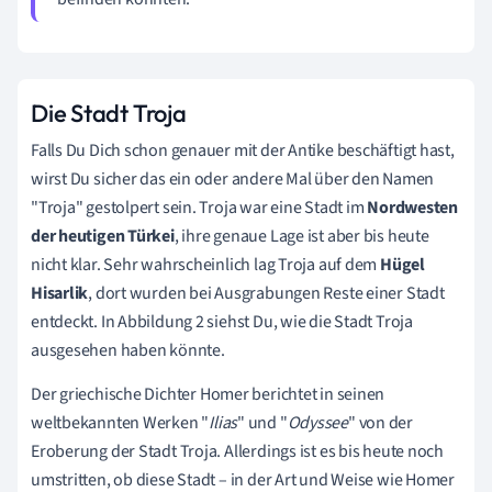
Die Stadt Troja
Falls Du Dich schon genauer mit der
Antike
beschäftigt hast,
wirst Du sicher das ein oder andere Mal über den Namen
"Troja" gestolpert sein. Troja war eine Stadt im
Nordwesten
der heutigen Türkei
, ihre genaue Lage ist aber bis heute
nicht klar. Sehr wahrscheinlich lag Troja auf dem
Hügel
Hisarlik
, dort wurden bei Ausgrabungen Reste einer Stadt
entdeckt. In Abbildung 2 siehst Du, wie die Stadt Troja
ausgesehen haben könnte.
Der griechische Dichter
Homer
berichtet in seinen
weltbekannten Werken "
Ilias
" und "
Odyssee
" von der
Eroberung der Stadt Troja. Allerdings ist es bis heute noch
umstritten, ob diese Stadt – in der Art und Weise wie Homer