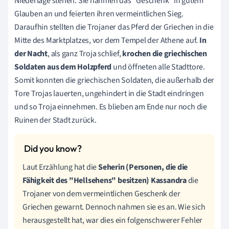
Niederlage stehen. Sie nahmen das "Geschenk" in gutem
Glauben an und feierten ihren vermeintlichen Sieg.
Daraufhin stellten die Trojaner das Pferd der Griechen in die
Mitte des Marktplatzes, vor dem Tempel der Athene auf.
In
der Nacht
, als ganz Troja schlief,
krochen die griechischen
Soldaten aus dem Holzpferd
und öffneten alle Stadttore.
Somit konnten die griechischen Soldaten, die außerhalb der
Tore Trojas lauerten, ungehindert in die Stadt eindringen
und so Troja einnehmen. Es blieben am Ende nur noch die
Ruinen der Stadt zurück.
Laut Erzählung hat die
Seherin (
Personen, die die
Fähigkeit des "Hellsehens" besitzen
) Kassandra
die
Trojaner von dem vermeintlichen Geschenk der
Griechen gewarnt. Dennoch nahmen sie es an. Wie sich
herausgestellt hat, war dies ein folgenschwerer Fehler