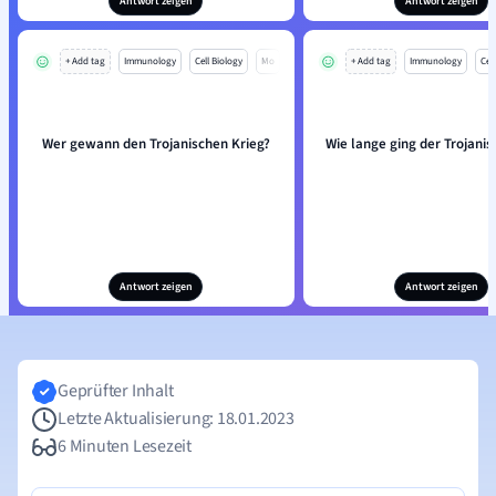
Antwort zeigen
Antwort zeigen
+ Add tag
Immunology
Cell Biology
Mo
+ Add tag
Immunology
Cell
Wer gewann den Trojanischen Krieg?
Wie lange ging der Trojanis
Antwort zeigen
Antwort zeigen
Geprüfter Inhalt
Letzte Aktualisierung: 18.01.2023
6 Minuten Lesezeit