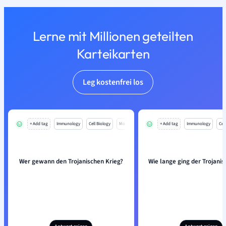
Lerne mit Millionen geteilten
Karteikarten
Leg kostenfrei los
+ Add tag
Immunology
Cell Biology
Mo
+ Add tag
Immunology
Cell
Wer gewann den Trojanischen Krieg?
Wie lange ging der Trojanis