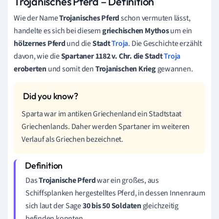
Trojanisches Pferd – Definition
Wie der Name
Trojanisches Pferd
schon vermuten lässt,
handelte es sich bei diesem
griechischen
Mythos
um ein
hölzernes Pferd
und die
Stadt
Troja
. Die Geschichte erzählt
davon, wie die
Spartaner 1182 v. Chr. die Stadt
Troja
eroberten
und somit den
Trojanischen Krieg
gewannen.
Sparta war im antiken Griechenland ein Stadtstaat
Griechenlands. Daher werden Spartaner im weiteren
Verlauf als Griechen bezeichnet.
Das
Trojanische Pferd
war ein großes, aus
Schiffsplanken hergestelltes Pferd, in dessen Innenraum
sich laut der Sage
30 bis 50 Soldaten
gleichzeitig
befinden konnten.