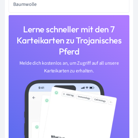
Baumwolle
Lerne schneller mit den 7
Karteikarten zu Trojanisches
Pferd
Melde dich kostenlos an, um Zugriff auf all unsere
Karteikarten zu erhalten.