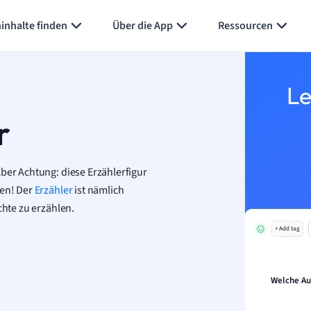
Karteikarten erstellen
Seite zusammenfassen
inhalte finden
Über die App
Ressourcen
Le
r
ber Achtung: diese Erzählerfigur
zen! Der
Erzähler
ist nämlich
chte zu erzählen.
+ Add tag
Welche Au