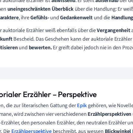
r auktoriale Erzähler ist
allwissend
. Er steht
außerhalb
der G
nen
uneingeschränkten Überblick
über die Handlung: Er weiß
araktere
, ihre
Gefühls-
und
Gedankenwelt
und die
Handlun
r auktoriale Erzähler weiß ebenfalls über die
Vergangenheit
kunft
Bescheid. Das Geschehen kann der auktoriale Erzähler
itisieren
und
bewerten.
Er greift dabei jedoch nie in den Proz
orialer Erzähler – Perspektive
en, die zur literarischen Gattung der
Epik
gehören, wie Novell
ane, wird zwischen vier verschiedenen
Erzählperspektiven
-Erzähler, den personalen Erzähler, den neutralen Erzähler u
r. Die
Erzählperspektive
beschreibt, aus wessen
Blickwinkel