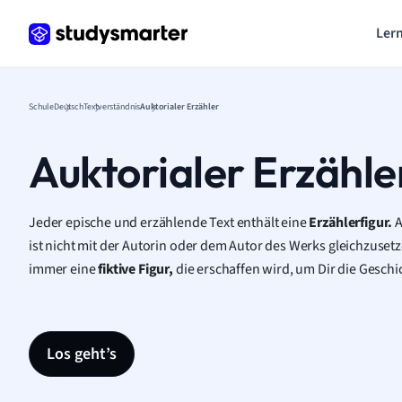
Lern
Schule
Deutsch
Textverständnis
Auktorialer Erzähler
Auktorialer Erzähle
Jeder epische und erzählende Text enthält eine
Erzählerfigur.
A
ist nicht mit der Autorin oder dem Autor des Werks gleichzuset
immer eine
fiktive Figur,
die erschaffen wird, um Dir die Geschi
Los geht’s