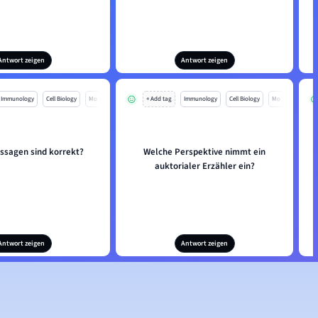
Antwort zeigen
Antwort zeigen
Immunology
Cell Biology
Mo
+ Add tag
Immunology
Cell Biology
Mo
ssagen sind korrekt?
Welche Perspektive nimmt ein
auktorialer Erzähler ein?
Antwort zeigen
Antwort zeigen