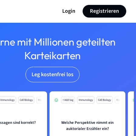
Login
Registrieren
rne mit Millionen geteilten
Karteikarten
Leg kostenfrei los
Immunology
Cell Biology
Mo
+ Add tag
Immunology
Cell Biology
Mo
ssagen sind korrekt?
Welche Perspektive nimmt ein
auktorialer Erzähler ein?