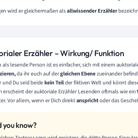
n wird er gleichermaßen als
allwissender Erzähler
bezeichn
orialer Erzähler – Wirkung/ Funktion
h als lesende Person ist es einfacher, sich mit einem auktorial
izieren,
da ihr euch auf der
gleichen Ebene
zueinander befinde
r und Du seid beide
kein Teil
der fiktiven Welt und könnt die
 erscheint der auktoriale Erzähler Lesenden oftmals wie ein
ter. Vor allem, wenn er Dich direkt
anspricht
oder das Gesch
olchen Textpassagen wird meistens die dritte Person Singular 