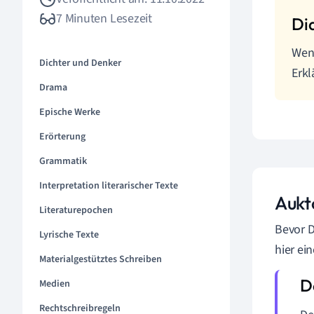
7 Minuten Lesezeit
Wenn
Dichter und Denker
Erkl
Drama
Epische Werke
Erörterung
Grammatik
Interpretation literarischer Texte
Aukto
Literaturepochen
Bevor D
Lyrische Texte
hier ei
Materialgestütztes Schreiben
Medien
Rechtschreibregeln