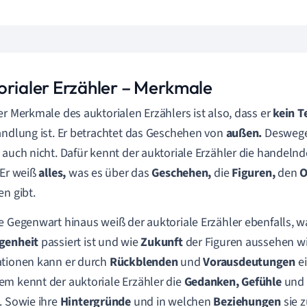
orialer Erzähler – Merkmale
er Merkmale des auktorialen Erzählers ist also, dass er
k
ein Te
andlung ist. Er betrachtet das Geschehen von
außen.
Deswege
 auch nicht. Dafür kennt der auktoriale Erzähler die handel
 Er weiß
alles,
was es über das
Geschehen,
die
Figuren,
den
O
en gibt.
e Gegenwart hinaus weiß der auktoriale Erzähler ebenfalls, wa
genheit
passiert ist und wie
Zukunft
der Figuren aussehen wi
tionen kann er durch
Rückblenden
und
Vorausdeutungen
ei
m kennt der auktoriale Erzähler die
Gedanken, Gefühle
und
. Sowie ihre
Hintergründe
und in welchen
Beziehungen
sie 