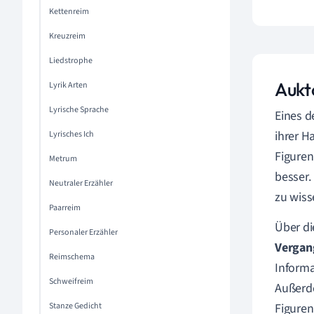
Kettenreim
Kreuzreim
Liedstrophe
Aukt
Lyrik Arten
Lyrische Sprache
Eines d
ihrer H
Lyrisches Ich
Figuren
Metrum
besser.
Neutraler Erzähler
zu wiss
Paarreim
Über di
Personaler Erzähler
Vergan
Reimschema
Informa
Schweifreim
Außerde
Stanze Gedicht
Figuren