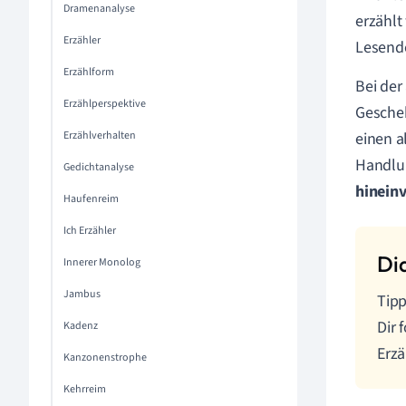
Dramenanalyse
erzählt
Erzähler
Lesend
Erzählform
Bei der
Erzählperspektive
Gescheh
Erzählverhalten
einen 
Handlu
Gedichtanalyse
hinein
Haufenreim
Ich Erzähler
Innerer Monolog
Jambus
Tipp
Dir 
Kadenz
Erzä
Kanzonenstrophe
Kehrreim