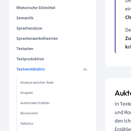
De
Rhetorische Stilmittel
ei
Ch
Semantik
Sprachanalyse
De
Zu
Spracherwerbstheorien
kr
Textarten
Textproduktion
Textverständnis
Analyse epischer Texte
Aukt
Anapäst
In Text
Auktorialer Erzähler
und Rom
Binnenreim
den Ich
Daktylus
Erzähle