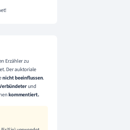
et!
en Erzähler zu
t. Der auktoriale
se
nicht beeinflussen
.
Verbündeter
und
ehen
kommentiert.
(Er/Sie) verwendet.