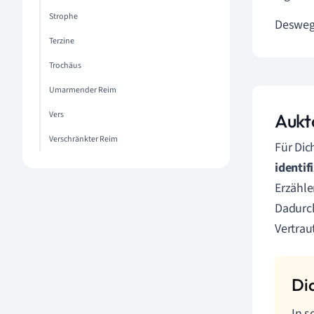
Strophe
Deswege
Terzine
Trochäus
Umarmender Reim
Vers
Aukt
Verschränkter Reim
Für Dic
identif
Erzähle
Dadurch
Vertrau
In s