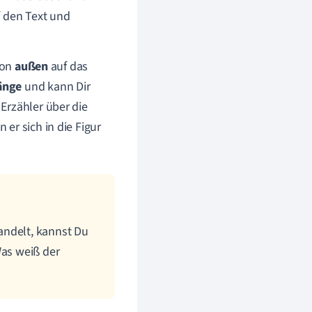
f den Text und
von
außen
auf das
änge
und kann Dir
Erzähler über die
 er sich in die Figur
andelt, kannst Du
Was weiß der