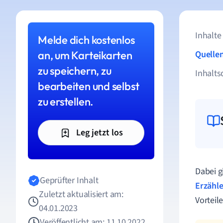
Inhalte
Melde dich kostenlos
an, um Karteikarten
Quelle
zu speichern, zu
Inhalts
bearbeiten und selbst
zu erstellen.
Leg jetzt los
Dabei g
Geprüfter Inhalt
Erzähle
Zuletzt aktualisiert am:
Vorteil
04.01.2023
Veröffentlicht am: 11.10.2022