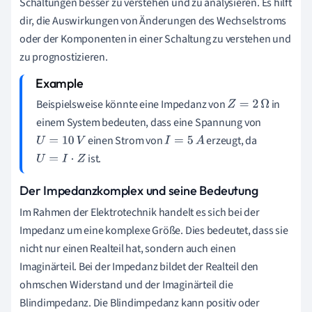
Schaltungen besser zu verstehen und zu analysieren. Es hilft
dir, die Auswirkungen von Änderungen des Wechselstroms
oder der Komponenten in einer Schaltung zu verstehen und
zu prognostizieren.
Beispielsweise könnte eine Impedanz von
in
Z
=
2
Ω
einem System bedeuten, dass eine Spannung von
einen Strom von
erzeugt, da
U
=
10
V
I
=
5
A
ist.
U
=
I
⋅
Z
Der Impedanzkomplex und seine Bedeutung
Im Rahmen der Elektrotechnik handelt es sich bei der
Impedanz um eine komplexe Größe. Dies bedeutet, dass sie
nicht nur einen Realteil hat, sondern auch einen
Imaginärteil. Bei der Impedanz bildet der Realteil den
ohmschen Widerstand und der Imaginärteil die
Blindimpedanz. Die Blindimpedanz kann positiv oder