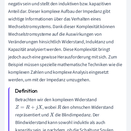
negativ sein und stellt den induktiven bzw. kapazitiven
Anteil dar. Dieser komplexe Aufbau der Impedanz gibt
wichtige Informationen über das Verhalten eines
Wechselstromsystems. Dank dieser Komplexität können
Wechselstromsysteme auf die Auswirkungen von
Veränderungen hinsichtlich Widerstand, Induktanz und
Kapazität analysiert werden. Diese Komplexität bringt
jedoch auch eine gewisse Herausforderung mit sich. Zum
Beispiel müssen spezielle mathematische Techniken wie die
komplexen Zahlen und komplexe Analysis eingesetzt
werden, um mit der Impedanz umzugehen.
Betrachten wir den komplexen Widerstand
, wobei
den ohmschen Widerstand
Z
=
R
+
j
X
R
repräsentiert und
die Blindimpedanz. Der
X
Blindwiderstand kann sowohl induktiv als auch
kapazitiv sein, je nachdem, ob die Schaltung Spulen