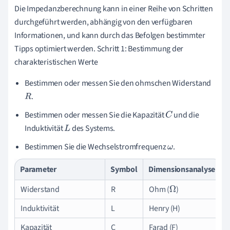
Die Impedanzberechnung kann in einer Reihe von Schritten
durchgeführt werden, abhängig von den verfügbaren
Informationen, und kann durch das Befolgen bestimmter
Tipps optimiert werden. Schritt 1: Bestimmung der
charakteristischen Werte
Bestimmen oder messen Sie den ohmschen Widerstand
.
R
Bestimmen oder messen Sie die Kapazität
und die
C
Induktivität
des Systems.
L
Bestimmen Sie die Wechselstromfrequenz
.
ω
Parameter
Symbol
Dimensionsanalyse
Widerstand
R
Ohm (
)
Ω
Induktivität
L
Henry (H)
Kapazität
C
Farad (F)