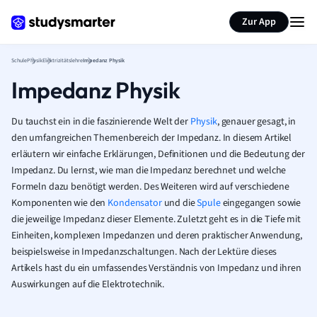
Karteikarten erstellen
Seite zusammenfassen
Zur App
Schule
Physik
Elektrizitätslehre
Impedanz Physik
Impedanz Physik
Du tauchst ein in die faszinierende Welt der
Physik
, genauer gesagt, in
den umfangreichen Themenbereich der Impedanz. In diesem Artikel
erläutern wir einfache Erklärungen, Definitionen und die Bedeutung der
Impedanz. Du lernst, wie man die Impedanz berechnet und welche
Formeln dazu benötigt werden. Des Weiteren wird auf verschiedene
Komponenten wie den
Kondensator
und die
Spule
eingegangen sowie
die jeweilige Impedanz dieser Elemente. Zuletzt geht es in die Tiefe mit
Einheiten, komplexen Impedanzen und deren praktischer Anwendung,
beispielsweise in Impedanzschaltungen. Nach der Lektüre dieses
Artikels hast du ein umfassendes Verständnis von Impedanz und ihren
Auswirkungen auf die Elektrotechnik.