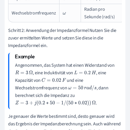
Radian pro
Wechselstromfrequenz
ω
Sekunde (rad/s)
Schritt 2: Anwendung der Impedanzformel Nutzen Sie die
zuvor ermittelten Werte und setzen Sie diese in die
Impedanzformel ein.
Angenommen, das System hat einen Widerstand von
, eine Induktivität von
, eine
R
=
3
Ω
L
=
0.2
H
Kapazität von
und eine
C
=
0.02
F
Wechselstromfrequenz von
, dann
ω
=
50
r
a
d
/
s
berechnet sich die Impedanz zu
.
Z
=
3
+
j
(
0.2
∗
50
−
1
/
(
50
∗
0.02
)
)
Ω
Je genauer die Werte bestimmt sind, desto genauer wird
das Ergebnis der Impedanzberechnung sein. Auch während