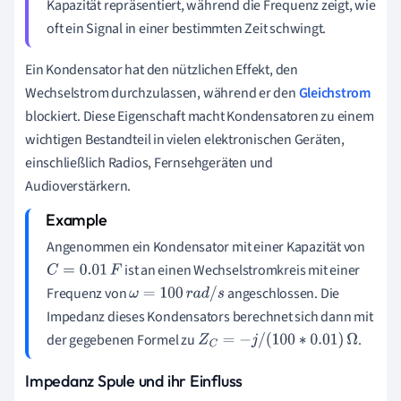
Kapazität repräsentiert, während die Frequenz zeigt, wie
oft ein Signal in einer bestimmten Zeit schwingt.
Ein Kondensator hat den nützlichen Effekt, den
Wechselstrom durchzulassen, während er den
Gleichstrom
blockiert. Diese Eigenschaft macht Kondensatoren zu einem
wichtigen Bestandteil in vielen elektronischen Geräten,
einschließlich Radios, Fernsehgeräten und
Audioverstärkern.
Angenommen ein Kondensator mit einer Kapazität von
ist an einen Wechselstromkreis mit einer
C
=
0.01
F
Frequenz von
angeschlossen. Die
ω
=
100
r
a
d
/
s
Impedanz dieses Kondensators berechnet sich dann mit
der gegebenen Formel zu
.
Z
C
=
−
j
/
(
100
∗
0.01
)
Ω
Impedanz Spule und ihr Einfluss