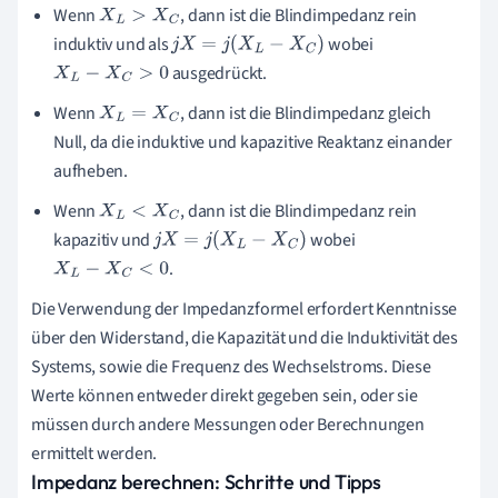
Wenn
, dann ist die Blindimpedanz rein
X
L
>
X
C
induktiv und als
wobei
j
X
=
j
(
X
L
−
X
C
)
ausgedrückt.
X
L
−
X
C
>
0
Wenn
, dann ist die Blindimpedanz gleich
X
L
=
X
C
Null, da die induktive und kapazitive Reaktanz einander
aufheben.
Wenn
, dann ist die Blindimpedanz rein
X
L
<
X
C
kapazitiv und
wobei
j
X
=
j
(
X
L
−
X
C
)
.
X
L
−
X
C
<
0
Die Verwendung der Impedanzformel erfordert Kenntnisse
über den Widerstand, die Kapazität und die Induktivität des
Systems, sowie die Frequenz des Wechselstroms. Diese
Werte können entweder direkt gegeben sein, oder sie
müssen durch andere Messungen oder Berechnungen
ermittelt werden.
Impedanz berechnen: Schritte und Tipps