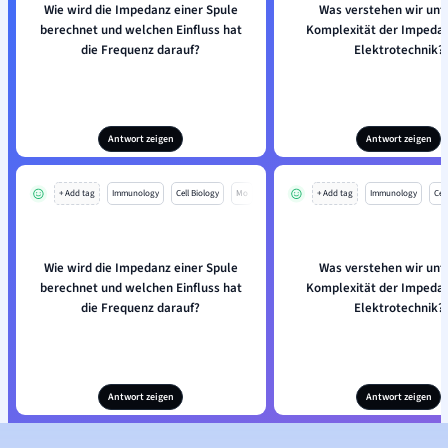
Wie wird die Impedanz einer Spule
Was verstehen wir unt
berechnet und welchen Einfluss hat
Komplexität der Impedan
die Frequenz darauf?
Elektrotechnik?
Antwort zeigen
Antwort zeigen
+ Add tag
Immunology
Cell Biology
Mo
+ Add tag
Immunology
Cell
Wie wird die Impedanz einer Spule
Was verstehen wir unt
berechnet und welchen Einfluss hat
Komplexität der Impedan
die Frequenz darauf?
Elektrotechnik?
Antwort zeigen
Antwort zeigen