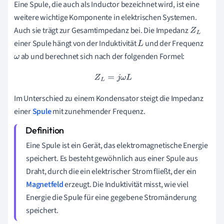
Eine Spule, die auch als Inductor bezeichnet wird, ist eine
weitere wichtige Komponente in elektrischen Systemen.
Auch sie trägt zur Gesamtimpedanz bei. Die Impedanz
Z
L
einer Spule hängt von der Induktivität
und der Frequenz
L
ab und berechnet sich nach der folgenden Formel:
ω
Z
L
=
j
ω
L
Im Unterschied zu einem Kondensator steigt die Impedanz
einer
Spule
mit zunehmender Frequenz.
Eine Spule ist ein Gerät, das elektromagnetische Energie
speichert. Es besteht gewöhnlich aus einer Spule aus
Draht, durch die ein elektrischer Strom fließt, der ein
Magnetfeld
erzeugt. Die Induktivität misst, wie viel
Energie die Spule für eine gegebene Stromänderung
speichert.