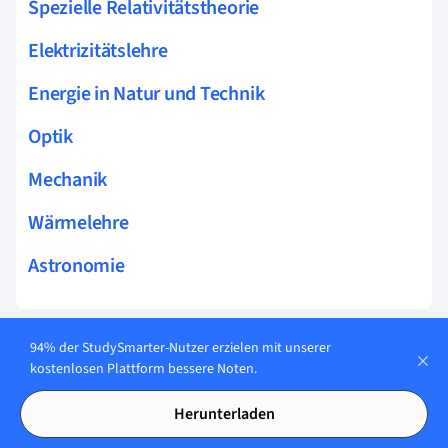
Spezielle Relativitätstheorie
Elektrizitätslehre
Energie in Natur und Technik
Optik
Mechanik
Wärmelehre
Astronomie
94% der StudySmarter-Nutzer erzielen mit unserer
Verwandte Themen zu Elektrizitätslehre
kostenlosen Plattform bessere Noten.
Isolator
Herunterladen