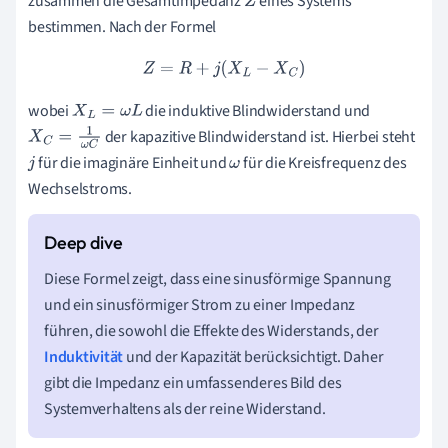
zusammen die Gesamtimpedanz
eines Systems
Z
bestimmen. Nach der Formel
Z
=
R
+
j
(
X
L
−
X
C
)
wobei
die induktive Blindwiderstand und
X
L
=
ω
L
der kapazitive Blindwiderstand ist. Hierbei steht
X
C
=
1
ω
C
für die imaginäre Einheit und
für die Kreisfrequenz des
j
ω
Wechselstroms.
Diese Formel zeigt, dass eine sinusförmige Spannung
und ein sinusförmiger Strom zu einer Impedanz
führen, die sowohl die Effekte des Widerstands, der
Induktivität
und der Kapazität berücksichtigt. Daher
gibt die Impedanz ein umfassenderes Bild des
Systemverhaltens als der reine Widerstand.