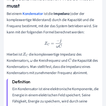
musst
Bei einem
Kondensator
ist die
Impedanz
(oder der
komplexwertige Widerstand) durch die Kapazität und die
Frequenz bestimmt, mit der das System betrieben wird. Sie
kann mit der folgenden Formel berechnet werden:
Z
C
=
−
j
ω
C
Hierbei ist
die komplexwertige Impedanz des
Z
C
Kondensators,
die Kreisfrequenz und
die Kapazität des
ω
C
Kondensators. Man stellt fest, dass die Impedanz eines
Kondensators mit zunehmender Frequenz abnimmt.
Ein Kondensator ist eine elektronische Komponente, die
Energie in einem elektrischen Feld speichert. Seine
Fähigkeit, Energie zu speichern, wird durch seine