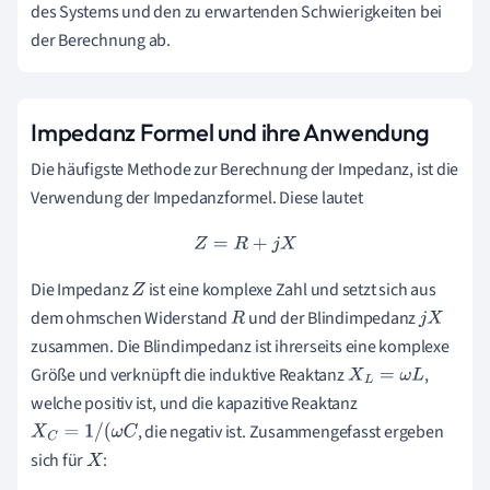
des Systems und den zu erwartenden Schwierigkeiten bei
der Berechnung ab.
Impedanz Formel und ihre Anwendung
Die häufigste Methode zur Berechnung der Impedanz, ist die
Verwendung der Impedanzformel. Diese lautet
Z
=
R
+
j
X
Die Impedanz
ist eine komplexe Zahl und setzt sich aus
Z
dem ohmschen Widerstand
und der Blindimpedanz
R
j
X
zusammen. Die Blindimpedanz ist ihrerseits eine komplexe
Größe und verknüpft die induktive Reaktanz
,
X
L
=
ω
L
welche positiv ist, und die kapazitive Reaktanz
, die negativ ist. Zusammengefasst ergeben
X
C
=
1
/
(
ω
C
sich für
:
X