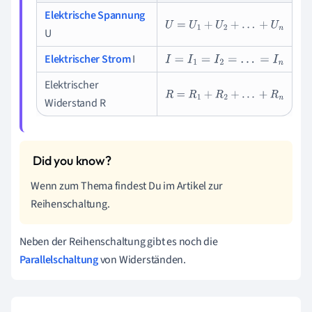
Elektrische Spannung
U
=
U
1
+
U
2
+
.
.
.
+
U
n
U
Elektrischer Strom
I
I
=
I
1
=
I
2
=
.
.
.
=
I
n
Elektrischer
R
=
R
1
+
R
2
+
.
.
.
+
R
n
Widerstand R
Wenn zum Thema findest Du im Artikel zur
Reihenschaltung.
Neben der Reihenschaltung gibt es noch die
Parallelschaltung
von Widerständen.