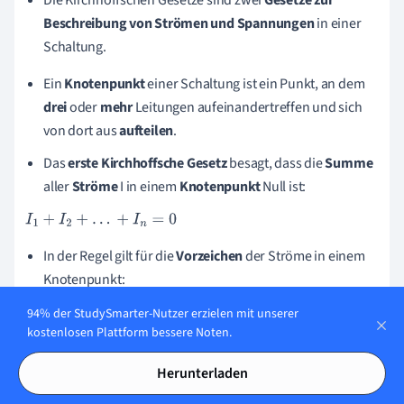
Die Kirchhoffschen Gesetze sind zwei
Gesetze zur
Beschreibung von Strömen und Spannungen
in einer
Schaltung.
Ein
Knotenpunkt
einer Schaltung ist ein Punkt, an dem
drei
oder
mehr
Leitungen aufeinandertreffen und sich
von dort aus
aufteilen
.
Das
erste
Kirchhoffsche
Gesetz
besagt, dass die
Summe
aller
Ströme
I in einem
Knotenpunkt
Null ist:
I
1
+
I
2
+
.
.
.
+
I
n
=
0
In der Regel gilt für die
Vorzeichen
der Ströme in einem
Knotenpunkt:
94% der StudySmarter-Nutzer erzielen mit unserer
Ströme, die in den Knoten
hineinfließen
, haben ein
kostenlosen Plattform bessere Noten.
positives
Vorzeichen
Ströme, die aus dem Knoten
herausfließen
, haben ein
Herunterladen
negatives
Vorzeichen