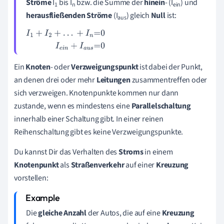
Ströme
I
bis I
bzw. die Summe der
hinein
- (I
) und
1
n
ein
herausfließenden
Ströme
(I
) gleich
Null
ist:
aus
I
1
+
I
2
+
.
.
.
+
I
n
=
0
I
e
i
n
+
I
a
u
s
=
0
Ein
Knoten
- oder
Verzweigungspunkt
ist dabei der Punkt,
an denen drei oder mehr
Leitungen
zusammentreffen oder
sich verzweigen. Knotenpunkte kommen nur dann
zustande, wenn es mindestens eine
Parallelschaltung
innerhalb einer Schaltung gibt. In einer reinen
Reihenschaltung gibt es keine Verzweigungspunkte.
Du kannst Dir das Verhalten des
Stroms
in einem
Knotenpunkt
als
Straßenverkehr
auf einer
Kreuzung
vorstellen:
Die
gleiche
Anzahl
der Autos, die auf eine
Kreuzung