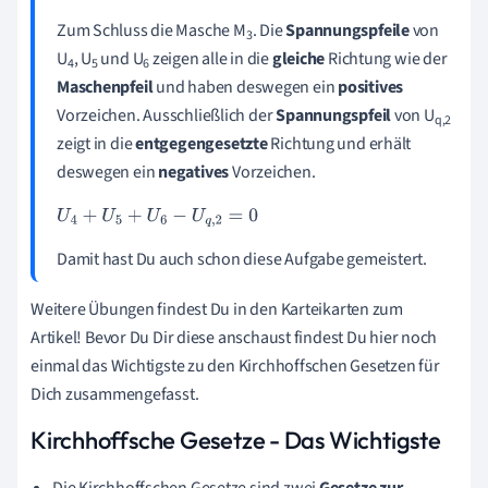
Zum Schluss die
Masche M
. Die
Spannungspfeile
von
3
U
, U
und U
zeigen alle in die
gleiche
Richtung wie der
4
5
6
Maschenpfeil
und haben deswegen ein
positives
Vorzeichen. Ausschließlich der
Spannungspfeil
von U
q,2
zeigt in die
entgegengesetzte
Richtung und erhält
deswegen ein
negatives
Vorzeichen.
U
4
+
U
5
+
U
6
-
U
q
,
2
=
0
Damit hast Du auch schon diese Aufgabe gemeistert.
Weitere Übungen findest Du in den Karteikarten zum
Artikel! Bevor Du Dir diese anschaust findest Du hier noch
einmal das Wichtigste zu den Kirchhoffschen Gesetzen für
Dich zusammengefasst.
Kirchhoffsche Gesetze - Das Wichtigste