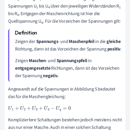
Spannungen U
bis U
über den jeweiligen Widerständen R
1
4
1
bis R
.
Entgegen der Maschenrichtung
ist hier die
4
Quellspannung U
. Für die Vorzeichen der Spannungen gilt:
q
Zeigen der
Spannungs
- und
Maschenpfeil
in die
gleiche
Richtung, dann ist das Vorzeichen der Spannung
positiv
.
Zeigen
Maschen
- und
Spannungspfeil
in
entgegengesetzte
Richtungen, dann ist das Vorzeichen
der Spannung
negativ
.
Angewandt auf die Spannungen in Abbildung 5 bedeutet
das für die Maschengleichung:
U
1
+
U
2
+
U
3
+
U
4
-
U
q
=
0
Kompliziertere Schaltungen bestehen jedoch meistens nicht
aus nur einer Masche. Auch in einer solchen Schaltung