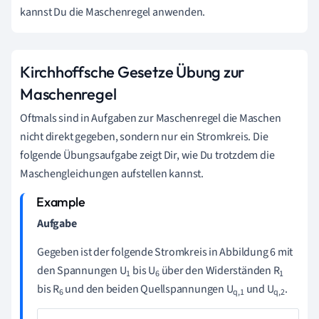
kannst Du die Maschenregel anwenden.
Kirchhoffsche Gesetze Übung zur
Maschenregel
Oftmals sind in Aufgaben zur Maschenregel die Maschen
nicht direkt gegeben, sondern nur ein Stromkreis. Die
folgende Übungsaufgabe zeigt Dir, wie Du trotzdem die
Maschengleichungen aufstellen kannst.
Aufgabe
Gegeben ist der folgende Stromkreis in Abbildung 6 mit
den Spannungen U
bis U
über den Widerständen R
1
6
1
bis R
und den beiden Quellspannungen U
und U
.
6
q,1
q,2