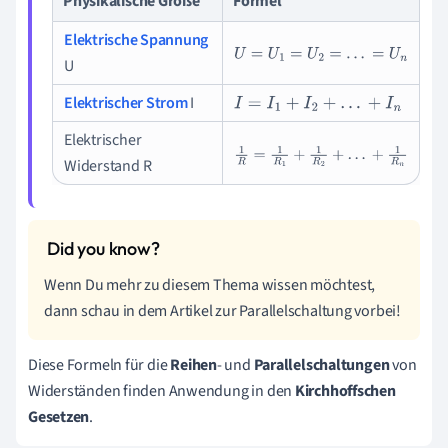
Physikalische Größe
Formel
Elektrische Spannung
U
=
U
1
=
U
2
=
.
.
.
=
U
n
U
Elektrischer Strom
I
I
=
I
1
+
I
2
+
.
.
.
+
I
n
Elektrischer
1
R
=
1
R
1
+
1
R
2
+
.
.
.
+
1
R
n
Widerstand R
Wenn Du mehr zu diesem Thema wissen möchtest,
dann schau in dem Artikel zur Parallelschaltung vorbei!
Diese Formeln für die
Reihen
- und
Parallelschaltungen
von
Widerständen finden Anwendung in den
Kirchhoffschen
Gesetzen
.