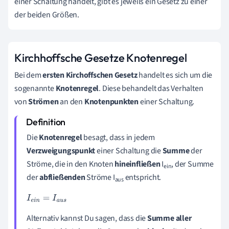
einer Schaltung handelt, gibt es jeweils ein Gesetz zu einer
der beiden Größen.
Kirchhoffsche Gesetze Knotenregel
Bei dem
ersten
Kirchoffschen
Gesetz
handelt es sich um die
sogenannte
Knotenregel
. Diese behandelt das Verhalten
von
Strömen
an den
Knotenpunkten
einer Schaltung.
Die
Knotenregel
besagt, dass in jedem
Verzweigungspunkt
einer Schaltung die
Summe
der
Ströme, die in den Knoten
hineinfließen
I
, der Summe
ein
der
abfließenden
Ströme I
entspricht.
aus
I
e
i
n
=
I
a
u
s
Alternativ kannst Du sagen, dass die
Summe
aller