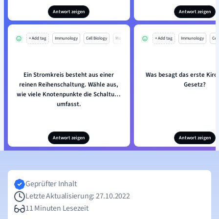
Antwort zeigen
Antwort zeigen
+ Add tag
Immunology
Cell Biology
Mo
+ Add tag
Immunology
Cell
Ein Stromkreis besteht aus einer
Was besagt das erste Kirc
reinen Reihenschaltung. Wähle aus,
Gesetz?
wie viele Knotenpunkte die Schaltung
umfasst.
Antwort zeigen
Antwort zeigen
Geprüfter Inhalt
Letzte Aktualisierung: 27.10.2022
11 Minuten Lesezeit