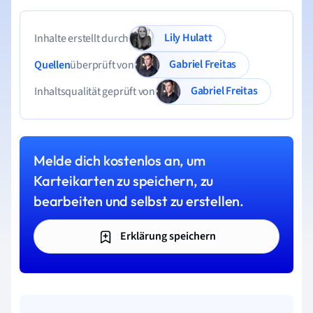
Lily Hulatt
Inhalte erstellt durch
Gabriel Freitas
Quellen
überprüft von
Gabriel Freitas
Inhaltsqualität geprüft von
Melde dich kostenlos an, um
Karteikarten zu speichern, zu
bearbeiten und selbst zu erstellen.
Erklärung speichern