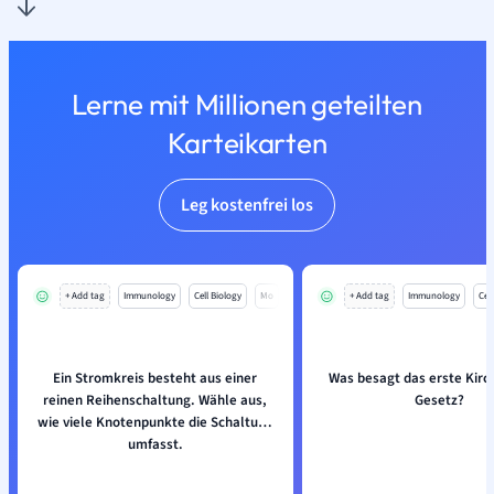
Lerne mit Millionen geteilten
Karteikarten
Leg kostenfrei los
+ Add tag
Immunology
Cell Biology
Mo
+ Add tag
Immunology
Cell
Ein Stromkreis besteht aus einer
Was besagt das erste Kirc
reinen Reihenschaltung. Wähle aus,
Gesetz?
wie viele Knotenpunkte die Schaltung
umfasst.