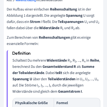
Abb. 1 -
Reihenschaltung
mit zwei Widerständen
Der Aufbau einer einfachen
Reihenschaltung
ist in der
Abbildung 1 dargestellt. Die angelegte
Spannung
U sorgt
dafür, dass ein
Strom
I fließt. Die
Teilspannungen
U
und U
1
2
fallen dabei über die
Widerstände
R
und R
ab.
1
2
Zum Berechnen von
Reihenschaltungen
gibt es einige
essenzielle Formeln:
Schaltest Du mehrere
Widerstände
R
, R
, ..., R
in
Reihe
,
1
2
n
berechnest Du den
Gesamtwiderstand
R
als
Summe
der Teilwiderstände
. Dabei
teilt
sich die angelegte
Spannung
U
über den
Teilwiderständen
in U
, U
, ..., U
1
2
n
auf. Die Ströme I
, I
, ..., I
durch die jeweiligen
1
2
n
Widerstände sind gleich dem
Gesamtstrom
I
.
Physikalische Größe
Formel