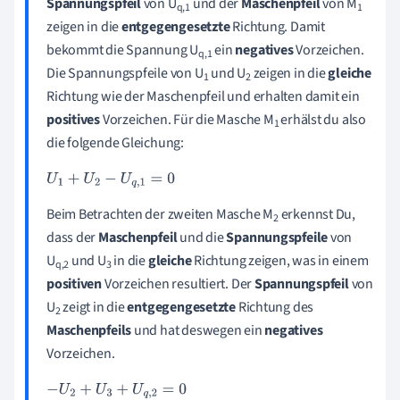
Spannungspfeil
von U
und der
Maschenpfeil
von M
q,1
1
zeigen in die
entgegengesetzte
Richtung. Damit
bekommt die Spannung U
ein
negatives
Vorzeichen.
q,1
Die Spannungspfeile von U
und U
zeigen in die
gleiche
1
2
Richtung wie der Maschenpfeil und erhalten damit ein
positives
Vorzeichen. Für die Masche M
erhälst du also
1
die folgende Gleichung:
U
1
+
U
2
-
U
q
,
1
=
0
Beim Betrachten der zweiten
Masche M
erkennst Du,
2
dass der
Maschenpfeil
und die
Spannungspfeile
von
U
und U
in die
gleiche
Richtung zeigen, was in einem
q,2
3
positiven
Vorzeichen resultiert. Der
Spannungspfeil
von
U
zeigt in die
entgegengesetzte
Richtung des
2
Maschenpfeils
und hat deswegen ein
negatives
Vorzeichen.
-
U
2
+
U
3
+
U
q
,
2
=
0