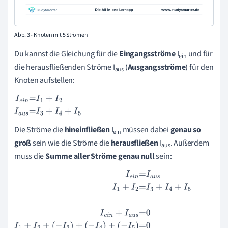
Abb. 3 - Knoten mit 5 Strömen
Du kannst die Gleichung für die
Eingangsströme
I
und für
ein
die herausfließenden Ströme I
(
Ausgangsströme
) für den
aus
Knoten aufstellen:
I
e
i
n
=
I
1
+
I
2
I
a
u
s
=
I
3
+
I
4
+
I
5
Die Ströme die
hineinfließen
I
müssen dabei
genau so
ein
groß
sein wie die Ströme die
herausfließen
I
. Außerdem
aus
muss die
Summe aller Ströme genau null
sein:
I
e
i
n
=
I
a
u
s
I
1
+
I
2
=
I
3
+
I
4
+
I
5
I
e
i
n
+
I
a
u
s
=
0
I
1
+
I
2
+
-
I
3
+
-
I
4
+
-
I
5
=
0