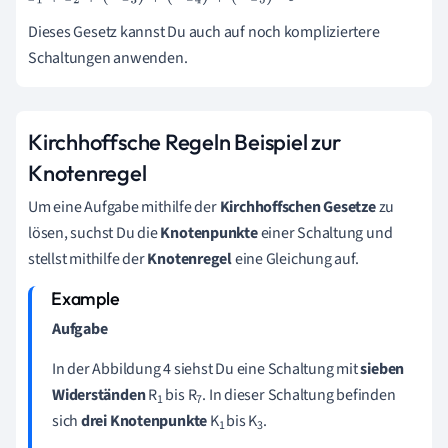
Dieses Gesetz kannst Du auch auf noch kompliziertere
Schaltungen anwenden.
Kirchhoffsche Regeln Beispiel zur
Knotenregel
Um eine Aufgabe mithilfe der
Kirchhoffschen
Gesetze
zu
lösen, suchst Du die
Knotenpunkte
einer Schaltung und
stellst mithilfe der
Knotenregel
eine Gleichung auf.
Aufgabe
In der Abbildung 4 siehst Du eine Schaltung mit
sieben
Widerständen
R
bis R
. In dieser Schaltung befinden
1
7
sich
drei
Knotenpunkte
K
bis K
.
1
3