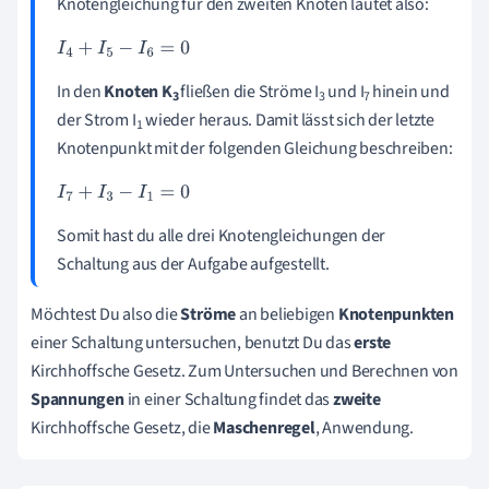
Knotengleichung für den zweiten Knoten lautet also:
I
4
+
I
5
-
I
6
=
0
In den
Knoten K
fließen die Ströme I
und I
hinein und
3
3
7
der Strom I
wieder heraus. Damit lässt sich der letzte
1
Knotenpunkt mit der folgenden Gleichung beschreiben:
I
7
+
I
3
-
I
1
=
0
Somit hast du alle drei Knotengleichungen der
Schaltung aus der Aufgabe aufgestellt.
Möchtest Du also die
Ströme
an beliebigen
Knotenpunkten
einer Schaltung untersuchen, benutzt Du das
erste
Kirchhoffsche Gesetz. Zum Untersuchen und Berechnen von
Spannungen
in einer Schaltung findet das
zweite
Kirchhoffsche Gesetz, die
Maschenregel
, Anwendung.