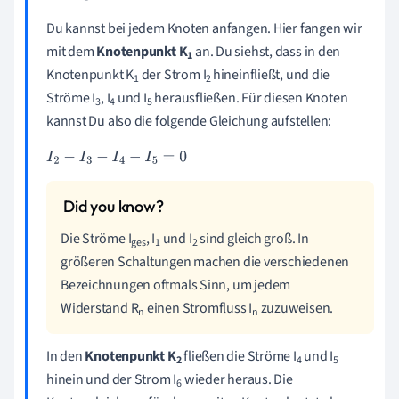
Du kannst bei jedem Knoten anfangen. Hier fangen wir
mit dem
Knotenpunkt K
an. Du siehst, dass in den
1
Knotenpunkt K
der Strom I
hineinfließt, und die
1
2
Ströme I
, I
und I
herausfließen. Für diesen Knoten
3
4
5
kannst Du also die folgende Gleichung aufstellen:
I
2
-
I
3
-
I
4
-
I
5
=
0
Die Ströme I
, I
und I
sind gleich groß. In
ges
1
2
größeren Schaltungen machen die verschiedenen
Bezeichnungen oftmals Sinn, um jedem
Widerstand R
einen Stromfluss I
zuzuweisen.
n
n
In den
Knotenpunkt K
fließen die Ströme I
und I
2
4
5
hinein und der Strom I
wieder heraus. Die
6