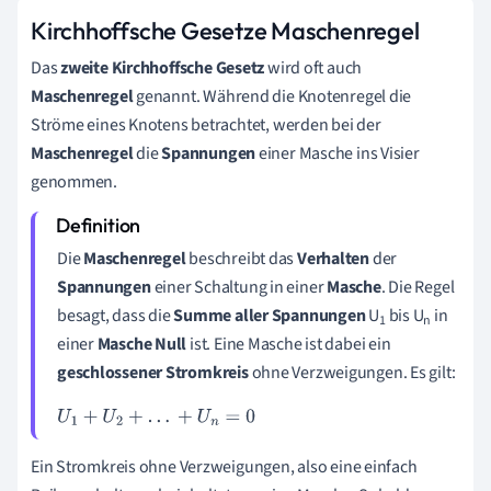
Kirchhoffsche Gesetze Maschenregel
Das
zweite
Kirchhoffsche
Gesetz
wird oft auch
Maschenregel
genannt. Während die Knotenregel die
Ströme eines Knotens betrachtet, werden bei der
Maschenregel
die
Spannungen
einer Masche ins Visier
genommen.
Die
Maschenregel
beschreibt das
Verhalten
der
Spannungen
einer Schaltung in einer
Masche
. Die Regel
besagt, dass die
Summe aller Spannungen
U
bis U
in
1
n
einer
Masche Null
ist. Eine Masche ist dabei ein
geschlossener
Stromkreis
ohne Verzweigungen. Es gilt:
U
1
+
U
2
+
.
.
.
+
U
n
=
0
Ein Stromkreis ohne Verzweigungen, also eine einfach