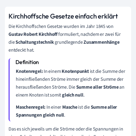
Kirchhoffsche Gesetze einfach erklärt
Die Kirchhoffschen Gesetze wurden im Jahr 1845 von
Gustav
Robert
Kirchhoff
formuliert, nachdem er zwei für
die
Schaltungstechnik
grundlegende
Zusammenhänge
entdeckt hat.
Knotenregel:
In einem
Knotenpunkt
ist die Summe der
hineinfließenden Ströme immer gleich der Summe der
herausfließenden Ströme. Die
Summe aller Ströme
an
einem Knoten ist somit
gleich null
.
Maschenregel:
In einer
Masche
ist die
Summe aller
Spannungen gleich null
.
Das es sich jeweils um die Ströme oder die Spannungen in