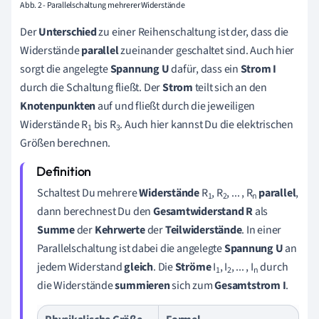
Abb. 2 - Parallelschaltung mehrerer Widerstände
Der
Unterschied
zu einer Reihenschaltung ist der, dass die
Widerstände
parallel
zueinander geschaltet sind. Auch hier
sorgt die angelegte
Spannung
U
dafür, dass ein
Strom
I
durch die Schaltung fließt. Der
Strom
teilt sich an den
Knotenpunkten
auf und fließt durch die jeweiligen
Widerstände R
bis R
.
Auch hier kannst Du die elektrischen
1
3
Größen berechnen.
Schaltest Du mehrere
Widerstände
R
, R
, ... , R
parallel
,
1
2
n
dann berechnest Du den
Gesamtwiderstand
R
als
Summe
der
Kehrwerte
der
Teilwiderstände
. In einer
Parallelschaltung ist dabei die angelegte
Spannung
U
an
jedem Widerstand
gleich
. Die
Ströme
I
, I
, ... , I
durch
1
2
n
die Widerstände
summieren
sich zum
Gesamtstrom
I
.