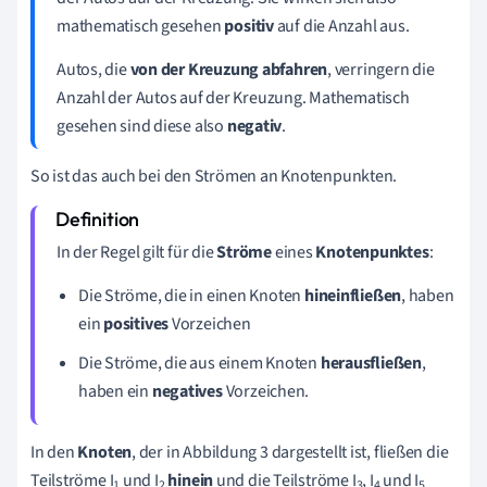
mathematisch gesehen
positiv
auf die Anzahl aus.
Autos, die
von der Kreuzung abfahren
, verringern die
Anzahl der Autos auf der Kreuzung. Mathematisch
gesehen sind diese also
negativ
.
So ist das auch bei den Strömen an Knotenpunkten.
In der Regel gilt für die
Ströme
eines
Knotenpunktes
:
Die Ströme, die in einen Knoten
hineinfließen
, haben
ein
positives
Vorzeichen
Die Ströme, die aus einem Knoten
herausfließen
,
haben ein
negatives
Vorzeichen.
In den
Knoten
, der in Abbildung 3 dargestellt ist, fließen die
Teilströme I
und I
hinein
und die
Teilströme I
, I
und I
1
2
3
4
5