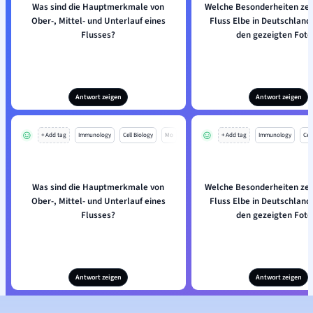
Was sind die Hauptmerkmale von
Welche Besonderheiten ze
Ober-, Mittel- und Unterlauf eines
Fluss Elbe in Deutschland 
Flusses?
den gezeigten Foto
Antwort zeigen
Antwort zeigen
+ Add tag
Immunology
Cell Biology
Mo
+ Add tag
Immunology
Cell
Was sind die Hauptmerkmale von
Welche Besonderheiten ze
Ober-, Mittel- und Unterlauf eines
Fluss Elbe in Deutschland 
Flusses?
den gezeigten Foto
Antwort zeigen
Antwort zeigen