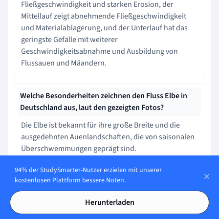
Fließgeschwindigkeit und starken Erosion, der
Mittellauf zeigt abnehmende Fließgeschwindigkeit
und Materialablagerung, und der Unterlauf hat das
geringste Gefälle mit weiterer
Geschwindigkeitsabnahme und Ausbildung von
Flussauen und Mäandern.
Welche Besonderheiten zeichnen den Fluss Elbe in
Deutschland aus, laut den gezeigten Fotos?
Die Elbe ist bekannt für ihre große Breite und die
ausgedehnten Auenlandschaften, die von saisonalen
Überschwemmungen geprägt sind.
94% der StudySmarter-Nutzer erzielen mit unserer
kostenlosen Plattform bessere Noten.
Was sind die Hauptursachen für den Wandel der
Flusslandschaften im Allgemeinen?
Herunterladen
Die Hauptursachen für den Wandel der