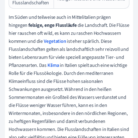
Flusslandschaften
Im Süden und teilweise auch in Mittelitalien prägen
hingegen
felsige, enge Flussläufe
die Landschaft. Die Flüsse
hier rauschen oft wild, es kann zu raschen Hochwassern
kommen und die
Vegetation
ist eher spärlich. Diese
Flusslandschaften gelten als landschaftlich sehr reizvoll und
bieten Lebensraum für viele speziell angepasste Tier- und
Pflanzenarten. Das
Klima
in Italien spielt auch eine wichtige
Rolle für die Flussökologie. Durch den mediterranen
Klimaeinfluss sind die Flüsse hohen saisonalen
Schwankungen ausgesetzt. Während in den heißen
Sommermonaten ein Großteil des Wassers verdunstet und
die Flüsse weniger Wasser führen, kann es in den
Wintermonaten, insbesondere in den nördlichen Regionen,
zu heftigen Regenfällen und damit verbundenen
Hochwassern kommen. Die Flusslandschaften in Italien sind
also sehr vielfältig und bieten eine Fülle von interessanten