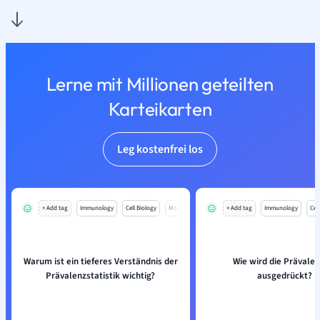
Lerne mit Millionen geteilten
Karteikarten
Leg kostenfrei los
+ Add tag
Immunology
Cell Biology
Mo
+ Add tag
Immunology
Cell
Warum ist ein tieferes Verständnis der
Wie wird die Prävalen
Prävalenzstatistik wichtig?
ausgedrückt?