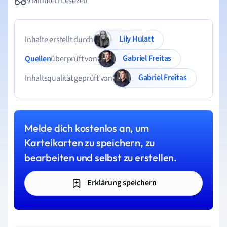
9 Minuten Lesezeit
Lily Hulatt
Inhalte erstellt durch
Gabriel Freitas
Quellen
überprüft von
Gabriel Freitas
Inhaltsqualität geprüft von
Melde dich kostenlos an, um
Karteikarten zu speichern, zu
bearbeiten und selbst zu erstellen.
Erklärung speichern