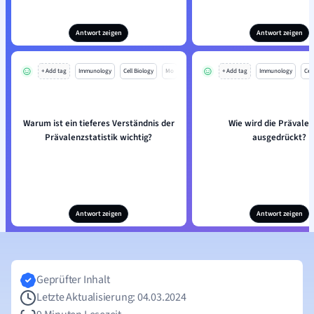
Antwort zeigen
Antwort zeigen
+ Add tag
Immunology
Cell Biology
Mo
+ Add tag
Immunology
Cell
Warum ist ein tieferes Verständnis der
Wie wird die Prävalen
Prävalenzstatistik wichtig?
ausgedrückt?
Antwort zeigen
Antwort zeigen
Geprüfter Inhalt
Letzte Aktualisierung: 04.03.2024