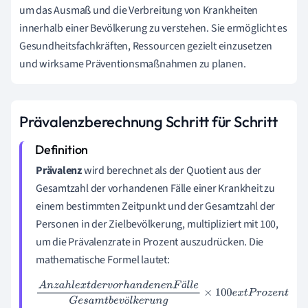
um das Ausmaß und die Verbreitung von Krankheiten
innerhalb einer Bevölkerung zu verstehen. Sie ermöglicht es
Gesundheitsfachkräften, Ressourcen gezielt einzusetzen
und wirksame Präventionsmaßnahmen zu planen.
Prävalenzberechnung Schritt für Schritt
Prävalenz
wird berechnet als der Quotient aus der
Gesamtzahl der vorhandenen Fälle einer Krankheit zu
einem bestimmten Zeitpunkt und der Gesamtzahl der
Personen in der Zielbevölkerung, multipliziert mit 100,
um die Prävalenzrate in Prozent auszudrücken. Die
mathematische Formel lautet:
ä
A
n
z
a
h
l
e
x
t
d
e
r
v
o
r
h
a
n
d
e
n
e
n
F
ä
l
l
e
G
e
s
a
m
t
b
e
v
ö
l
k
e
r
u
n
g
×
10
ö
0
e
x
t
P
r
o
z
e
n
t