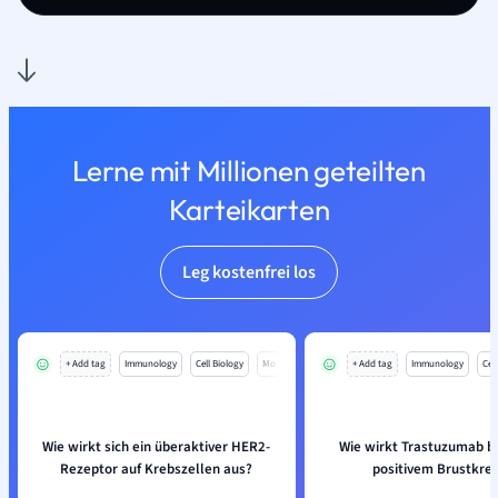
Lerne mit Millionen geteilten
Karteikarten
Leg kostenfrei los
+ Add tag
Immunology
Cell Biology
Mo
+ Add tag
Immunology
Cell
Wie wirkt sich ein überaktiver HER2-
Wie wirkt Trastuzumab b
Rezeptor auf Krebszellen aus?
positivem Brustkre