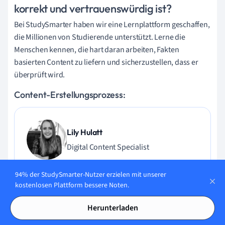
korrekt und vertrauenswürdig ist?
Bei StudySmarter haben wir eine Lernplattform geschaffen,
die Millionen von Studierende unterstützt. Lerne die
Menschen kennen, die hart daran arbeiten, Fakten
basierten Content zu liefern und sicherzustellen, dass er
überprüft wird.
Content-Erstellungsprozess:
Lily Hulatt
Digital Content Specialist
Lily Hulatt ist Digital Content Specialist mit über drei
94% der StudySmarter-Nutzer erzielen mit unserer
Jahren Erfahrung in Content-Strategie und Curriculum-
kostenlosen Plattform bessere Noten.
Design. Sie hat 2022 ihren Doktortitel in Englischer Literatur
an der Durham University erhalten, dort auch im
Herunterladen
Fachbereich Englische Studien unterrichtet und an