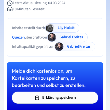
Letzte Aktualisierung: 04.03.2024
10 Minuten Lesezeit
Lily Hulatt
Inhalte erstellt durch
Gabriel Freitas
Quellen
überprüft von
Gabriel Freitas
Inhaltsqualität geprüft von
Melde dich kostenlos an, um
Karteikarten zu speichern, zu
bearbeiten und selbst zu erstellen.
Erklärung speichern