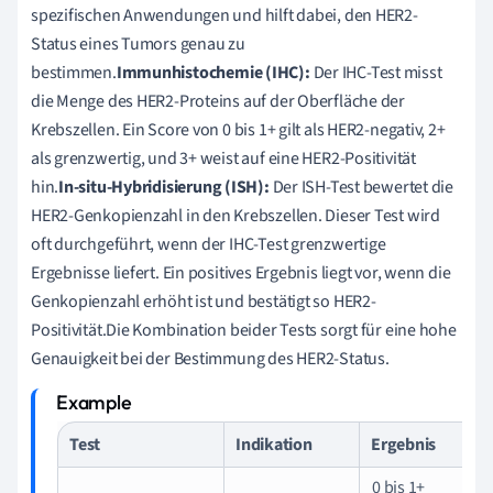
spezifischen Anwendungen und hilft dabei, den HER2-
Status eines Tumors genau zu
bestimmen.
Immunhistochemie (IHC):
Der IHC-Test misst
die Menge des HER2-Proteins auf der Oberfläche der
Krebszellen. Ein Score von 0 bis 1+ gilt als HER2-negativ, 2+
als grenzwertig, und 3+ weist auf eine HER2-Positivität
hin.
In-situ-Hybridisierung (ISH):
Der ISH-Test bewertet die
HER2-Genkopienzahl in den Krebszellen. Dieser Test wird
oft durchgeführt, wenn der IHC-Test grenzwertige
Ergebnisse liefert. Ein positives Ergebnis liegt vor, wenn die
Genkopienzahl erhöht ist und bestätigt so HER2-
Positivität.Die Kombination beider Tests sorgt für eine hohe
Genauigkeit bei der Bestimmung des HER2-Status.
Test
Indikation
Ergebnis
0 bis 1+