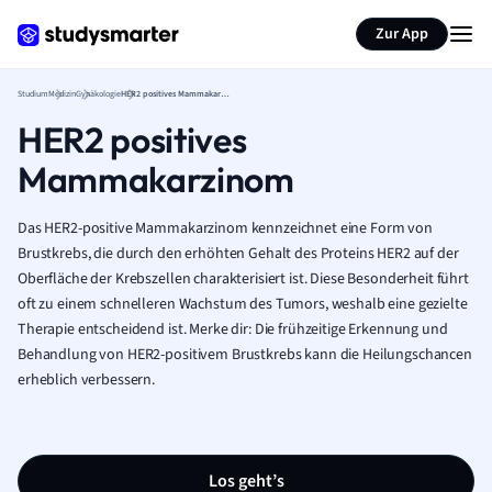
Zur App
Studium
Medizin
Gynäkologie
HER2 positives Mammakarzinom
HER2 positives
Mammakarzinom
Das HER2-positive Mammakarzinom kennzeichnet eine Form von
Brustkrebs, die durch den erhöhten Gehalt des Proteins HER2 auf der
Oberfläche der Krebszellen charakterisiert ist. Diese Besonderheit führt
oft zu einem schnelleren Wachstum des Tumors, weshalb eine gezielte
Therapie entscheidend ist. Merke dir: Die frühzeitige Erkennung und
Behandlung von HER2-positivem Brustkrebs kann die Heilungschancen
erheblich verbessern.
Los geht’s