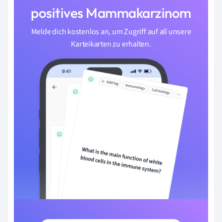
positives Mammakarzinom
Melde dich kostenlos an, um Zugriff auf all unsere
Karteikarten zu erhalten.