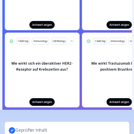
Antwort zeigen
Antwort zeigen
+ Add tag
Immunology
Cell Biology
Mo
+ Add tag
Immunology
Cell
Wie wirkt sich ein überaktiver HER2-
Wie wirkt Trastuzumab b
Rezeptor auf Krebszellen aus?
positivem Brustkre
Antwort zeigen
Antwort zeigen
Geprüfter Inhalt