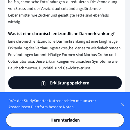
helfen, chronische Entzündungen zu reduzieren. Die Vermeidung
von Stress und der Verzicht auf entzündungsfördernde
Lebensmittel wie Zucker und gesättigte Fette sind ebenfalls
wichtig.
Was ist eine chronisch entzündliche Darmerkrankung?
Eine chronisch entzündliche Darmerkrankung ist eine langfristige
Erkrankung des Verdauungstraktes, bei der es zu wiederkehrenden
Entzündungen kommt. Häufige Formen sind Morbus Crohn und
Colitis ulcerosa. Diese Erkrankungen verursachen Symptome wie
Bauchschmerzen, Durchfall und Gewichtsverlust.
Erklärung speichern
94% der StudySmarter-Nutzer erzielen mit unserer
kostenlosen Plattform bessere Noten.
Wie stellen wir sicher, dass unser Content
korrekt und vertrauenswürdig ist?
Herunterladen
Bei StudySmarter haben wir eine Lernplattform geschaffen,