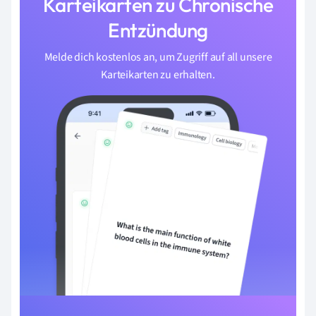
Karteikarten zu Chronische
Entzündung
Melde dich kostenlos an, um Zugriff auf all unsere
Karteikarten zu erhalten.