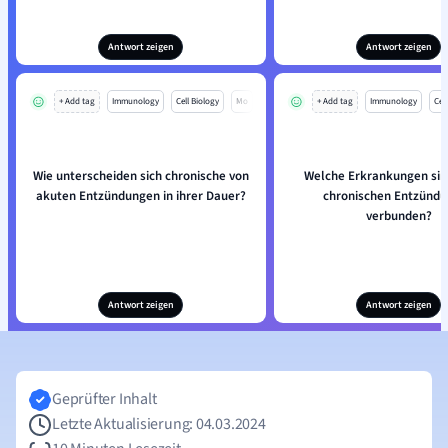
Antwort zeigen
Antwort zeigen
+ Add tag
Immunology
Cell Biology
Mo
+ Add tag
Immunology
Cell
Wie unterscheiden sich chronische von
Welche Erkrankungen sind
akuten Entzündungen in ihrer Dauer?
chronischen Entzünd
verbunden?
Antwort zeigen
Antwort zeigen
Geprüfter Inhalt
Letzte Aktualisierung: 04.03.2024