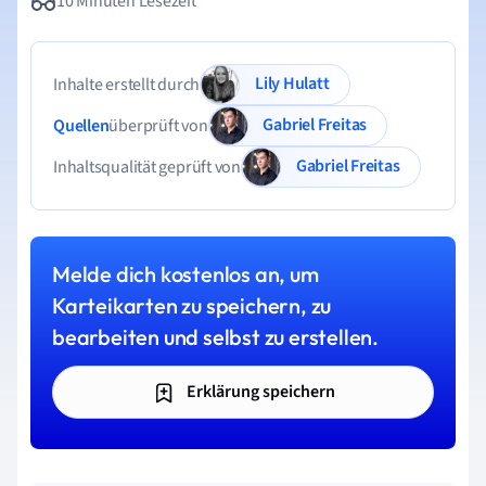
10 Minuten Lesezeit
Lily Hulatt
Inhalte erstellt durch
Gabriel Freitas
Quellen
überprüft von
Gabriel Freitas
Inhaltsqualität geprüft von
Melde dich kostenlos an, um
Karteikarten zu speichern, zu
bearbeiten und selbst zu erstellen.
Erklärung speichern