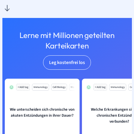
Lerne mit Millionen geteilten
Karteikarten
Leg kostenfrei los
+ Add tag
Immunology
Cell Biology
Mo
+ Add tag
Immunology
Cell
Wie unterscheiden sich chronische von
Welche Erkrankungen sind
akuten Entzündungen in ihrer Dauer?
chronischen Entzünd
verbunden?