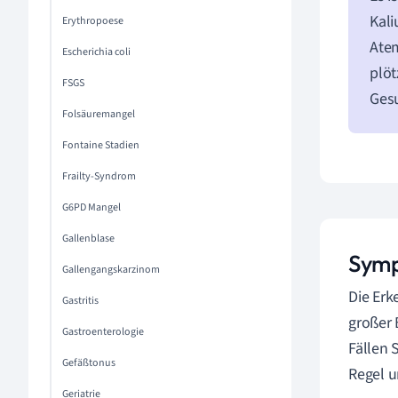
Kali
Erythropoese
Ate
Escherichia coli
plöt
FSGS
Gesu
Folsäuremangel
Fontaine Stadien
Frailty-Syndrom
G6PD Mangel
Gallenblase
Symp
Gallengangskarzinom
Die Erk
Gastritis
großer 
Gastroenterologie
Fällen 
Gefäßtonus
Regel 
Geriatrie