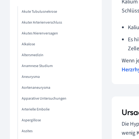
Kalium 
Schlüss
Akute Tubulusnekrose
Akuter Arterienverschluss
Kali
Akutes Nierenversagen
Es h
Alkalose
Zell
Altersmedizin
Wenn je
Anamnese Studium
Herzrh
Aneurysma
Aortenaneurysma
Apparative Untersuchungen
Arterielle Embolie
Ursa
Aspergillose
Die Hyp
Aszites
wenig K