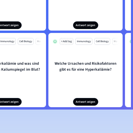
Antwort zeigen
Antwort zeigen
Immunology
Cell Biology
Mo
+ Add tag
Immunology
Cell Biology
Mo
erkaliämie und was sind
Welche Ursachen und Risikofaktoren
 Kaliumspiegel im Blut?
gibt es für eine Hyperkaliämie?
Antwort zeigen
Antwort zeigen