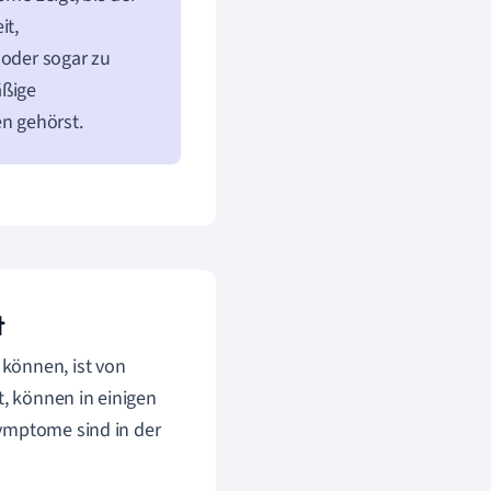
it,
oder sogar zu
äßige
n gehörst.
t
können, ist von
, können in einigen
Symptome sind in der