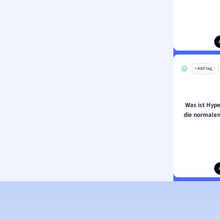
+ Add tag
Was ist Hyp
die normalen