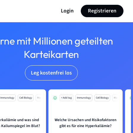
Login
Registrieren
rne mit Millionen geteilten
Karteikarten
Leg kostenfrei los
Immunology
Cell Biology
Mo
+ Add tag
Immunology
Cell Biology
Mo
erkaliämie und was sind
Welche Ursachen und Risikofaktoren
 Kaliumspiegel im Blut?
gibt es für eine Hyperkaliämie?