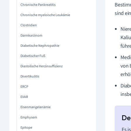
Bestimm
Chronische Pankreatitis
sind ei
Chronische myeloische Leukämie
Clostridien
Nier
Darmkarzinom
Kali
führ
Diabetische Nephropathie
Diabetischer Fuß
Medi
von 
Diastolische Herzinsuffizienz
erhö
Divertikulitis
Diab
ERCP
insb
EVAR
Eisenmangelanämie
Emphysem
Epitope
Es i