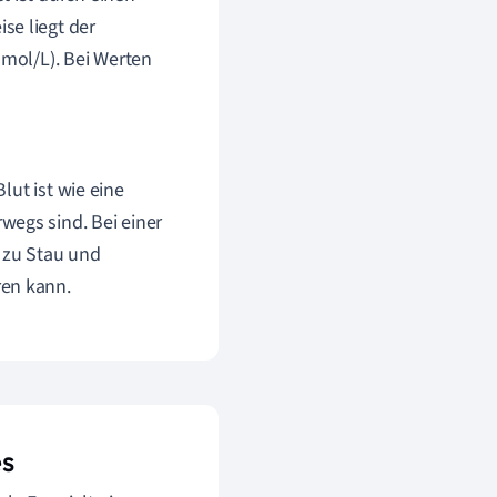
se liegt der
mmol/L). Bei Werten
lut ist wie eine
wegs sind. Bei einer
s zu Stau und
ren kann.
es