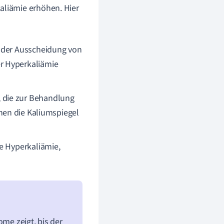
liämie erhöhen. Hier
i der Ausscheidung von
r Hyperkaliämie
 die zur Behandlung
nen die Kaliumspiegel
e Hyperkaliämie,
ome zeigt, bis der