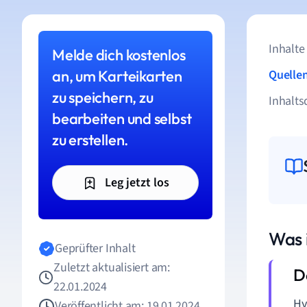
Inhalte
Melde dich kostenlos
an, um Karteikarten
Quelle
zu speichern, zu
Inhalts
bearbeiten und selbst
zu erstellen.
Leg jetzt los
Was 
Geprüfter Inhalt
Zuletzt aktualisiert am:
22.01.2024
Hy
Veröffentlicht am: 19.01.2024