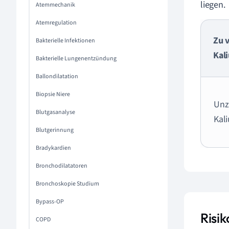
liegen.
Atemmechanik
Atemregulation
Zu v
Bakterielle Infektionen
Kal
Bakterielle Lungenentzündung
Ballondilatation
Biopsie Niere
Unz
Blutgasanalyse
Kal
Blutgerinnung
Bradykardien
Bronchodilatatoren
Bronchoskopie Studium
Bypass-OP
Risi
COPD