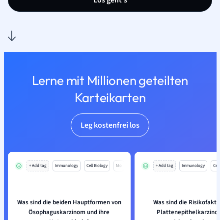
Los geht’s
Lerne mit Millionen geteilten
Karteikarten
Leg kostenfrei los
+ Add tag
Immunology
Cell Biology
Mo
+ Add tag
Immunology
Cell
Was sind die beiden Hauptformen von
Was sind die Risikofakto
Ösophaguskarzinom und ihre
Plattenepithelkarzino