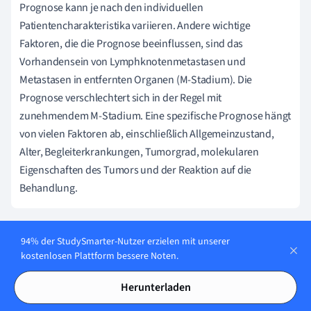
Prognose kann je nach den individuellen
Patientencharakteristika variieren. Andere wichtige
Faktoren, die die Prognose beeinflussen, sind das
Vorhandensein von Lymphknotenmetastasen und
Metastasen in entfernten Organen (M-Stadium). Die
Prognose verschlechtert sich in der Regel mit
zunehmendem M-Stadium. Eine spezifische Prognose hängt
von vielen Faktoren ab, einschließlich Allgemeinzustand,
Alter, Begleiterkrankungen, Tumorgrad, molekularen
Eigenschaften des Tumors und der Reaktion auf die
Behandlung.
94% der StudySmarter-Nutzer erzielen mit unserer
ICD-Code für das Ösophaguskarzinom:
kostenlosen Plattform bessere Noten.
Wissenswertes.
Herunterladen
Der International Statistical Classification of Diseases and
Related Health Problems (ICD) Code dient der