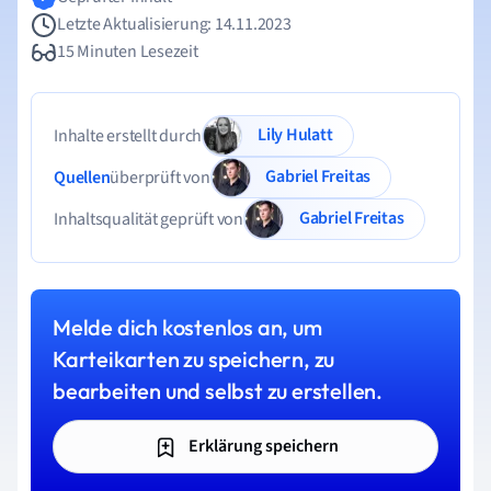
Letzte Aktualisierung: 14.11.2023
15 Minuten Lesezeit
Lily Hulatt
Inhalte erstellt durch
Gabriel Freitas
Quellen
überprüft von
Gabriel Freitas
Inhaltsqualität geprüft von
Melde dich kostenlos an, um
Karteikarten zu speichern, zu
bearbeiten und selbst zu erstellen.
Erklärung speichern