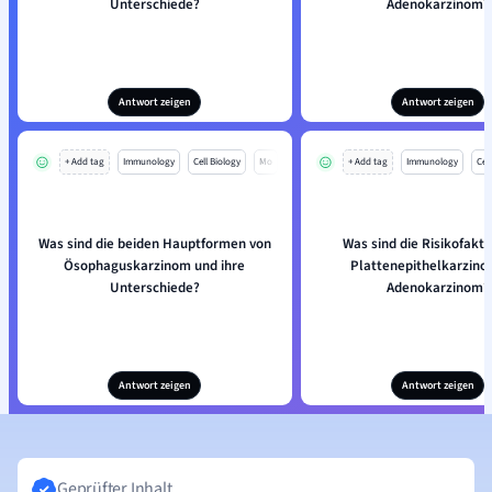
Unterschiede?
Adenokarzinom?
Antwort zeigen
Antwort zeigen
+ Add tag
Immunology
Cell Biology
Mo
+ Add tag
Immunology
Cell
Was sind die beiden Hauptformen von
Was sind die Risikofakto
Ösophaguskarzinom und ihre
Plattenepithelkarzino
Unterschiede?
Adenokarzinom?
Antwort zeigen
Antwort zeigen
Geprüfter Inhalt