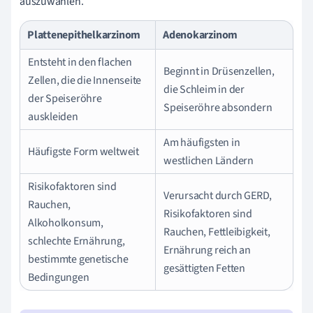
auszuwählen.
Plattenepithelkarzinom
Adenokarzinom
Entsteht in den flachen
Beginnt in Drüsenzellen,
Zellen, die die Innenseite
die Schleim in der
der Speiseröhre
Speiseröhre absondern
auskleiden
Am häufigsten in
Häufigste Form weltweit
westlichen Ländern
Risikofaktoren sind
Verursacht durch GERD,
Rauchen,
Risikofaktoren sind
Alkoholkonsum,
Rauchen, Fettleibigkeit,
schlechte Ernährung,
Ernährung reich an
bestimmte genetische
gesättigten Fetten
Bedingungen