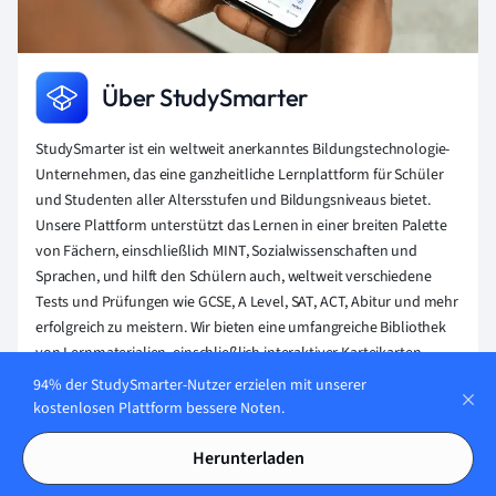
Über StudySmarter
StudySmarter ist ein weltweit anerkanntes Bildungstechnologie-
Unternehmen, das eine ganzheitliche Lernplattform für Schüler
und Studenten aller Altersstufen und Bildungsniveaus bietet.
Unsere Plattform unterstützt das Lernen in einer breiten Palette
von Fächern, einschließlich MINT, Sozialwissenschaften und
Sprachen, und hilft den Schülern auch, weltweit verschiedene
Tests und Prüfungen wie GCSE, A Level, SAT, ACT, Abitur und mehr
erfolgreich zu meistern. Wir bieten eine umfangreiche Bibliothek
von Lernmaterialien, einschließlich interaktiver Karteikarten,
umfassender Lehrbuchlösungen und detaillierter Erklärungen.
94% der StudySmarter-Nutzer erzielen mit unserer
Die fortschrittliche Technologie und Werkzeuge, die wir zur
kostenlosen Plattform bessere Noten.
Verfügung stellen, helfen Schülern, ihre eigenen Lernmaterialien
zu erstellen. Die Inhalte von StudySmarter sind nicht nur von
Herunterladen
Experten geprüft, sondern werden auch regelmäßig aktualisiert,