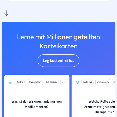
Lerne mit Millionen geteilten
Karteikarten
Leg kostenfrei los
+ Add tag
Immunology
Cell Biology
Mo
+ Add tag
Immunology
Cell
Was ist der Wirkmechanismus von
Welche Rolle spiel
Medikamenten?
Arzneimittelgruppen i
Therapeutik?