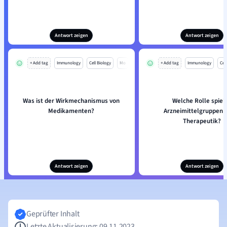
Antwort zeigen
Antwort zeigen
+ Add tag
Immunology
Cell Biology
Mo
+ Add tag
Immunology
Cell
Was ist der Wirkmechanismus von
Welche Rolle spiel
Medikamenten?
Arzneimittelgruppen i
Therapeutik?
Antwort zeigen
Antwort zeigen
Geprüfter Inhalt
Letzte Aktualisierung: 09.11.2023