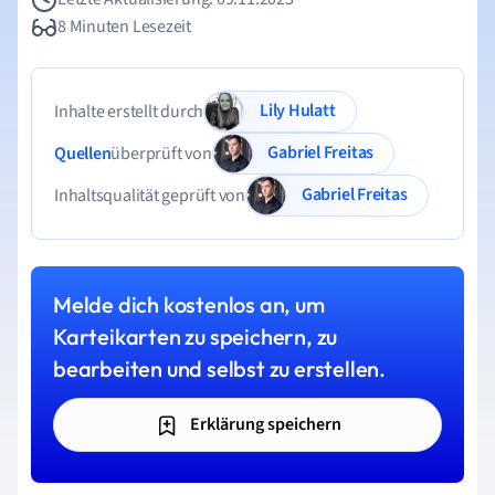
8 Minuten Lesezeit
Lily Hulatt
Inhalte erstellt durch
Gabriel Freitas
Quellen
überprüft von
Gabriel Freitas
Inhaltsqualität geprüft von
Melde dich kostenlos an, um
Karteikarten zu speichern, zu
bearbeiten und selbst zu erstellen.
Erklärung speichern