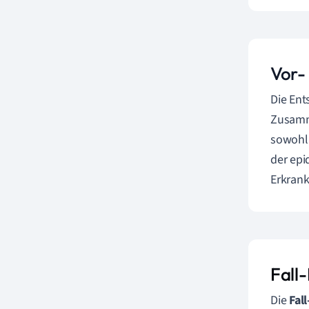
Vor- 
Die Ent
Zusamme
sowohl 
der epi
Erkran
Fall
Die
Fal