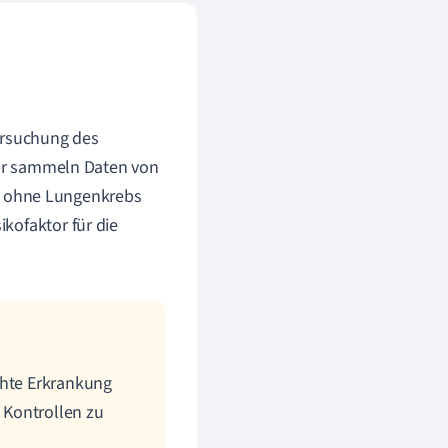
tersuchung des
r sammeln Daten von
n ohne Lungenkrebs
ikofaktor für die
chte Erkrankung
d Kontrollen zu