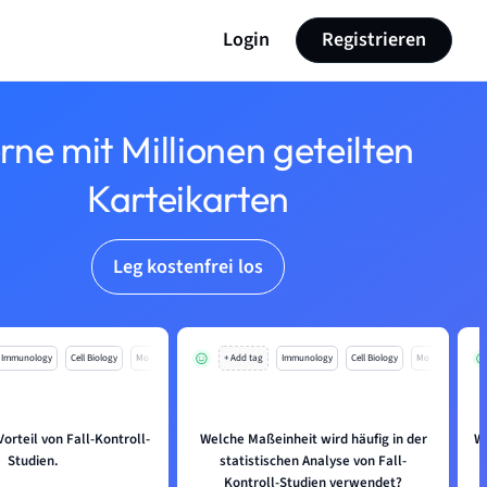
Login
Registrieren
rne mit Millionen geteilten
Karteikarten
Leg kostenfrei los
Immunology
Cell Biology
Mo
+ Add tag
Immunology
Cell Biology
Mo
orteil von Fall-Kontroll-
Welche Maßeinheit wird häufig in der
W
Studien.
statistischen Analyse von Fall-
Kontroll-Studien verwendet?