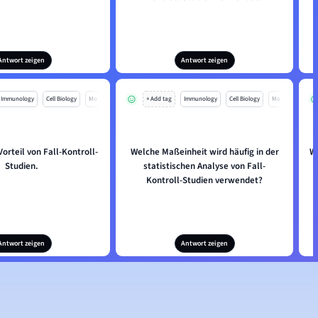
Antwort zeigen
Antwort zeigen
Immunology
Cell Biology
Mo
+ Add tag
Immunology
Cell Biology
Mo
orteil von Fall-Kontroll-
Welche Maßeinheit wird häufig in der
W
Studien.
statistischen Analyse von Fall-
Kontroll-Studien verwendet?
Antwort zeigen
Antwort zeigen