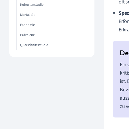
oft 
Kohortenstudie
Spez
Mortalität
Erfo
Pandemie
Erkr
Prävalenz
Querschnittsstudie
Ein 
krit
ist.
Bevö
auss
zu v