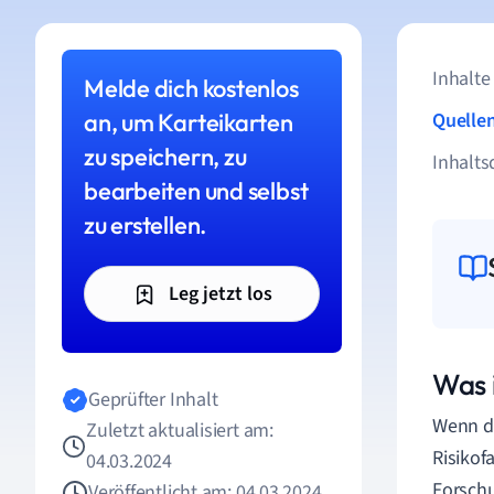
Inhalte
Melde dich kostenlos
an, um Karteikarten
Quelle
zu speichern, zu
Inhalts
bearbeiten und selbst
zu erstellen.
Leg jetzt los
Was i
Geprüfter Inhalt
Wenn du
Zuletzt aktualisiert am:
Risikof
04.03.2024
Forschu
Veröffentlicht am: 04.03.2024