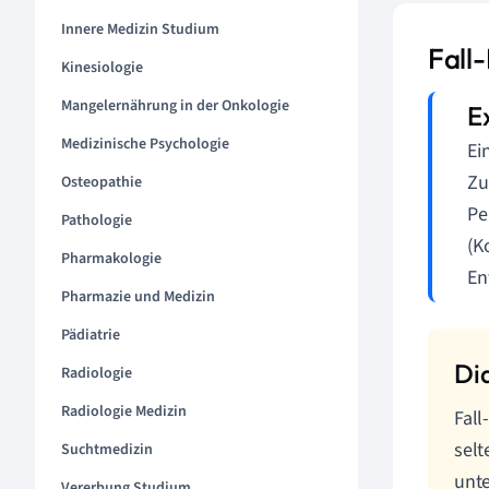
Innere Medizin Studium
Fall-
Kinesiologie
Mangelernährung in der Onkologie
Medizinische Psychologie
Ei
Zu
Osteopathie
Pe
Pathologie
(K
Pharmakologie
En
Pharmazie und Medizin
Pädiatrie
Radiologie
Radiologie Medizin
Fall
selt
Suchtmedizin
unt
Vererbung Studium