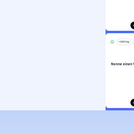
+ Add tag
Nenne einen V