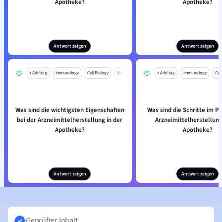
Apotheke?
Apotheke?
Antwort zeigen
Antwort zeigen
+ Add tag
Immunology
Cell Biology
Mo
+ Add tag
Immunology
Cell
Was sind die wichtigsten Eigenschaften
Was sind die Schritte im P
bei der Arzneimittelherstellung in der
Arzneimittelherstellung
Apotheke?
Apotheke?
Antwort zeigen
Antwort zeigen
Geprüfter Inhalt