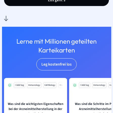
Los geht’s
Lerne mit Millionen geteilten
Karteikarten
Leg kostenfrei los
+ Add tag
Immunology
Cell Biology
Mo
+ Add tag
Immunology
Cell
Was sind die wichtigsten Eigenschaften
Was sind die Schritte im P
bei der Arzneimittelherstellung in der
Arzneimittelherstellung