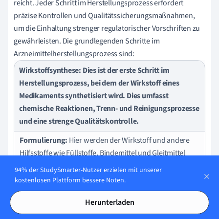
reicht. Jeder Schritt im Herstellungsprozess erfordert
präzise Kontrollen und Qualitätssicherungsmaßnahmen,
um die Einhaltung strenger regulatorischer Vorschriften zu
gewährleisten. Die grundlegenden Schritte im
Arzneimittelherstellungsprozess sind:
Wirkstoffsynthese:
Dies ist der erste Schritt im
Herstellungsprozess, bei dem der Wirkstoff eines
Medikaments synthetisiert wird. Dies umfasst
chemische Reaktionen, Trenn- und Reinigungsprozesse
und eine strenge Qualitätskontrolle.
Formulierung:
Hier werden der Wirkstoff und andere
Hilfsstoffe wie Füllstoffe, Bindemittel und Gleitmittel
gemischt, um die endgültige Arzneiform zu erstellen.
94% der StudySmarter-Nutzer erzielen mit unserer
Dies kann eine Tablette, Kapsel, Lösung, Salbe oder eine
kostenlosen Plattform bessere Noten.
andere Arzneiform sein.
Herunterladen
Herstellung:
Das formulierte Medikament wird dann in