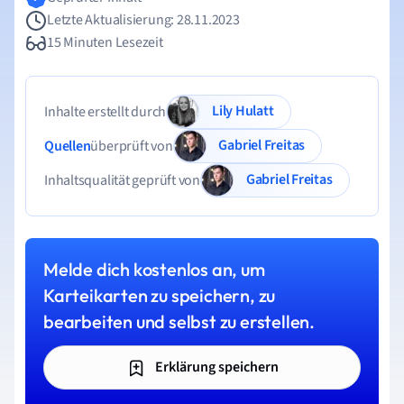
Letzte Aktualisierung: 28.11.2023
15 Minuten Lesezeit
Lily Hulatt
Inhalte erstellt durch
Gabriel Freitas
Quellen
überprüft von
Gabriel Freitas
Inhaltsqualität geprüft von
Melde dich kostenlos an, um
Karteikarten zu speichern, zu
bearbeiten und selbst zu erstellen.
Erklärung speichern