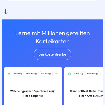
Lerne mit Millionen geteilten
Karteikarten
Leg kostenfrei los
+ Add tag
Immunology
Cell Biology
Mo
+ Add tag
Immunology
Cell
Welche typischen Symptome zeigt
Wann solltest Du bei Tinea
Tinea corporis?
einen Arzt aufsuch