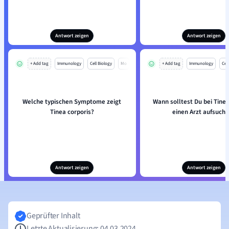
Antwort zeigen
Antwort zeigen
+ Add tag
Immunology
Cell Biology
Mo
+ Add tag
Immunology
Cell
Welche typischen Symptome zeigt
Wann solltest Du bei Tinea
Tinea corporis?
einen Arzt aufsuch
Antwort zeigen
Antwort zeigen
Geprüfter Inhalt
Letzte Aktualisierung: 04.03.2024