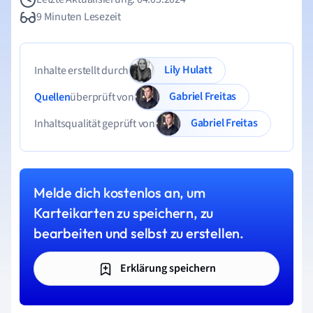
9 Minuten Lesezeit
Lily Hulatt
Inhalte erstellt durch
Gabriel Freitas
Quellen
überprüft von
Gabriel Freitas
Inhaltsqualität geprüft von
Melde dich kostenlos an, um
Karteikarten zu speichern, zu
bearbeiten und selbst zu erstellen.
Erklärung speichern