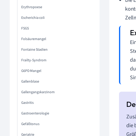
Die 
Erythropoese
kont
Zell
Escherichia coli
FSGS
Folsäuremangel
Ei
Fontaine Stadien
St
da
Frailty-Syndrom
du
G6PD Mangel
Si
Gallenblase
Gallengangskarzinom
Gastritis
Gastroenterologie
Zusä
Gefäßtonus
die 
Größ
Geriatrie