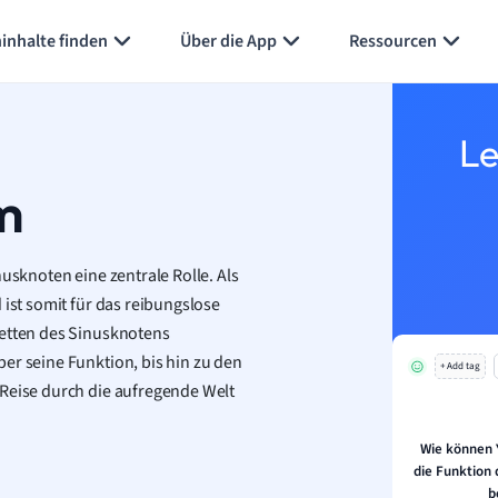
inhalte finden
Über die App
Ressourcen
Le
m
usknoten eine zentrale Rolle. Als
 ist somit für das reibungslose
cetten des Sinusknotens
er seine Funktion, bis hin zu den
+ Add tag
 Reise durch die aufregende Welt
Wie können
die Funktion 
b