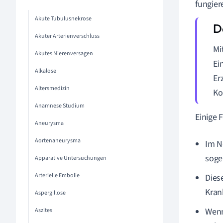
fungier
Akute Tubulusnekrose
Akuter Arterienverschluss
Mi
Akutes Nierenversagen
Ei
Alkalose
Er
Altersmedizin
Ko
Anamnese Studium
Einige 
Aneurysma
Aortenaneurysma
Im N
soge
Apparative Untersuchungen
Arterielle Embolie
Dies
Kran
Aspergillose
Wenn
Aszites