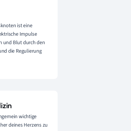
sknoten ist eine
lektrische Impulse
en und Blut durch den
und die Regulierung
izin
ungemein wichtige
acher deines Herzens zu