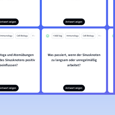
Antwort zeigen
Antwort zeigen
Immunology
Cell Biology
Mo
+ Add tag
Immunology
Cell Biology
Mo
 Yoga und Atemübungen
Was passiert, wenn der Sinusknoten
des Sinusknotens positiv
zu langsam oder unregelmäßig
eeinflussen?
arbeitet?
Antwort zeigen
Antwort zeigen