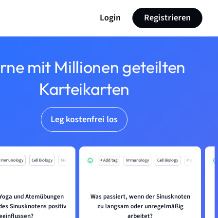
Login
Registrieren
rne mit Millionen geteilten
Karteikarten
Leg kostenfrei los
Immunology
Cell Biology
Mo
+ Add tag
Immunology
Cell Biology
Mo
 Yoga und Atemübungen
Was passiert, wenn der Sinusknoten
des Sinusknotens positiv
zu langsam oder unregelmäßig
eeinflussen?
arbeitet?