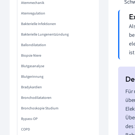
Schw
Atemmechanik
Atemregulation
Bakterielle Infektionen
Al
be
Bakterielle Lungenentzündung
el
Ballondilatation
is
Biopsie Niere
Blutgasanalyse
Blutgerinnung
Bradykardien
Für 
Bronchodilatatoren
über
Elek
Bronchoskopie Studium
Über
Bypass-OP
des 
COPD