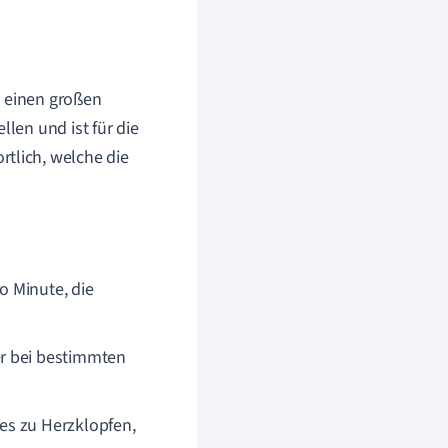
n einen großen
llen und ist für die
rtlich, welche die
o Minute, die
er bei bestimmten
es zu Herzklopfen,