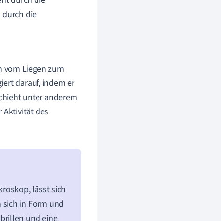
eht durch die
 durch die
ich vom Liegen zum
giert darauf, indem er
schieht unter anderem
 Aktivität des
roskop, lässt sich
n sich in Form und
rillen und eine