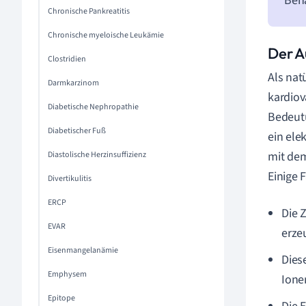
Beh
Chronische Pankreatitis
Chronische myeloische Leukämie
Der A
Clostridien
Als nat
Darmkarzinom
kardiov
Diabetische Nephropathie
Bedeutu
Diabetischer Fuß
ein ele
mit dem
Diastolische Herzinsuffizienz
Einige 
Divertikulitis
ERCP
Die 
EVAR
erze
Eisenmangelanämie
Dies
Emphysem
Ione
Epitope