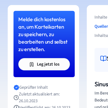
Inhalte
Melde dich kostenlos
an, um Karteikarten
Quelle
zu speichern, zu
Inhalts
bearbeiten und selbst
zu erstellen.
Leg jetzt los
Sinu
Geprüfter Inhalt
Im Bere
Zuletzt aktualisiert am:
Bedeutu
26.10.2023
und prä
Veröffentlicht am: 26.10.2023