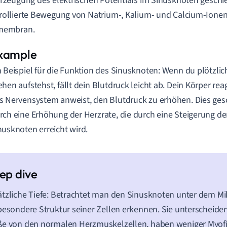
Erzeugung des elektrischen Potentials im Sinusknoten geschi
rollierte Bewegung von Natrium-, Kalium- und Calcium-Ionen
membran.
n Beispiel für die Funktion des Sinusknoten: Wenn du plötzl
ehen aufstehst, fällt dein Blutdruck leicht ab. Dein Körper rea
s Nervensystem anweist, den Blutdruck zu erhöhen. Dies ge
rch eine Erhöhung der Herzrate, die durch eine Steigerung der
nusknoten erreicht wird.
tzliche Tiefe: Betrachtet man den Sinusknoten unter dem Mik
besondere Struktur seiner Zellen erkennen. Sie unterscheide
e von den normalen Herzmuskelzellen, haben weniger Myofib