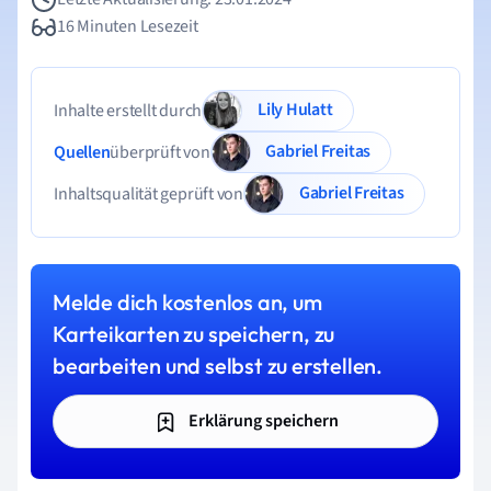
16 Minuten Lesezeit
Lily Hulatt
Inhalte erstellt durch
Gabriel Freitas
Quellen
überprüft von
Gabriel Freitas
Inhaltsqualität geprüft von
Melde dich kostenlos an, um
Karteikarten zu speichern, zu
bearbeiten und selbst zu erstellen.
Erklärung speichern