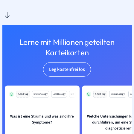
Lerne mit Millionen geteilten
Karteikarten
Leg kostenfrei los
+ Add tag
Immunology
Cell Biology
Mo
+ Add tag
Immunology
Cell
Was ist eine Struma und was sind ihre
Welche Untersuchungen kan
Symptome?
durchführen, um eine St
diagnostizieren?