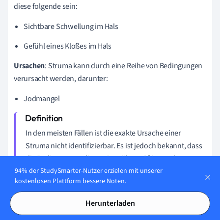
diese folgende sein:
Sichtbare Schwellung im Hals
Gefühl eines Kloßes im Hals
Ursachen
: Struma kann durch eine Reihe von Bedingungen
verursacht werden, darunter:
Jodmangel
In den meisten Fällen ist die exakte Ursache einer
Struma nicht identifizierbar. Es ist jedoch bekannt, dass
die Bedingungen, die zu einer übermäßigen oder
ungenügenden Produktion von Schilddrüsenhormonen
94% der StudySmarter-Nutzer erzielen mit unserer
kostenlosen Plattform bessere Noten.
führen, auch zu einer Vergrößerung der Schilddrüse
führen können.
Herunterladen
Diagnose
: Die Diagnose einer Struma wird in der Regel