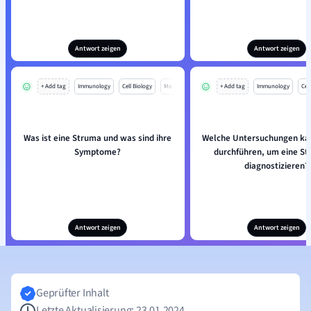
Antwort zeigen
Antwort zeigen
+ Add tag
Immunology
Cell Biology
Mo
+ Add tag
Immunology
Cell
Was ist eine Struma und was sind ihre
Welche Untersuchungen kan
Symptome?
durchführen, um eine St
diagnostizieren?
Antwort zeigen
Antwort zeigen
Geprüfter Inhalt
Letzte Aktualisierung: 23.01.2024