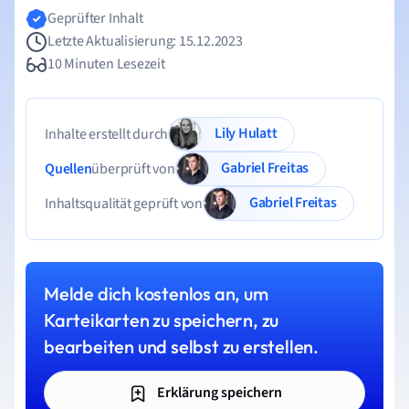
Geprüfter Inhalt
Letzte Aktualisierung: 15.12.2023
10 Minuten Lesezeit
Lily Hulatt
Inhalte erstellt durch
Gabriel Freitas
Quellen
überprüft von
Gabriel Freitas
Inhaltsqualität geprüft von
Melde dich kostenlos an, um
Karteikarten zu speichern, zu
bearbeiten und selbst zu erstellen.
Erklärung speichern