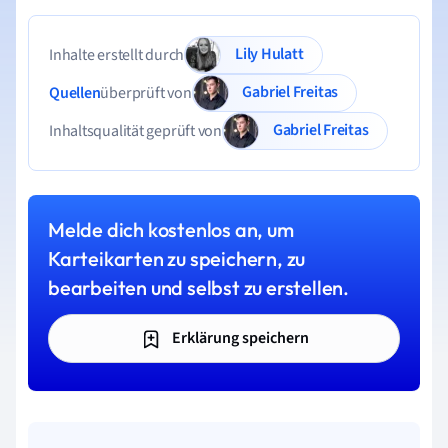
Lily Hulatt
Inhalte erstellt durch
Gabriel Freitas
Quellen
überprüft von
Gabriel Freitas
Inhaltsqualität geprüft von
Melde dich kostenlos an, um
Karteikarten zu speichern, zu
bearbeiten und selbst zu erstellen.
Erklärung speichern