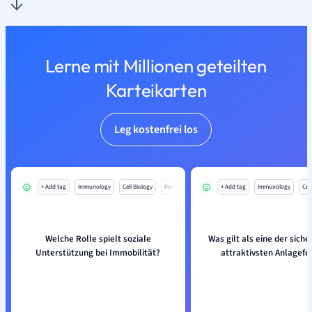
Lerne mit Millionen geteilten
Karteikarten
Leg kostenfrei los
+ Add tag
Immunology
Cell Biology
Mo
+ Add tag
Immunology
Cell
Welche Rolle spielt soziale
Was gilt als eine der sich
Unterstützung bei Immobilität?
attraktivsten Anlagef