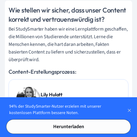
Wie stellen wir sicher, dass unser Content
korrekt und vertrauenswürdig ist?
Bei StudySmarter haben wir eine Lernplattform geschaffen,
die Millionen von Studierende unterstützt. Lerne die
Menschen kennen, die hart daran arbeiten, Fakten
basierten Content zu liefern und sicherzustellen, dass er
überprüft wird.
Content-Erstellungsprozess:
Lily Hulatt
Digital Content Specialist
94% der StudySmarter-Nutzer erzielen mit unserer
kostenlosen Plattform bessere Noten.
Lily Hulatt ist Digital Content Specialist mit über drei
Jahren Erfahrung in Content-Strategie und Curriculum-
Herunterladen
Design. Sie hat 2022 ihren Doktortitel in Englischer Literatur