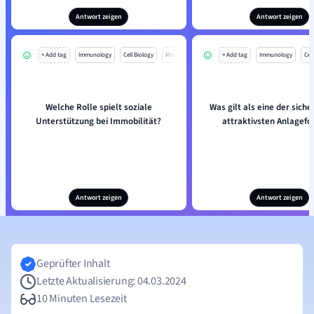
Antwort zeigen
Antwort zeigen
+ Add tag
Immunology
Cell Biology
Mo
+ Add tag
Immunology
Cell
Welche Rolle spielt soziale
Was gilt als eine der sich
Unterstützung bei Immobilität?
attraktivsten Anlagef
Antwort zeigen
Antwort zeigen
Geprüfter Inhalt
Letzte Aktualisierung: 04.03.2024
10 Minuten Lesezeit