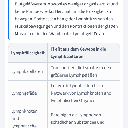
Blutgefäßsystem, obwohl es weniger organisiert ist und
keine Pumpe wie das Herz hat, um die Flüssigkeit zu
bewegen. Stattdessen hängt der Lymphfluss von den
Muskelbewegungen und den Kontraktionen der glatten
Muskulatur in den Wänden der Lymphgefäße ab.
Fließt aus dem Gewebe in die
Lymphflüssigkeit
Lymphkapillaren
Transportiert die Lymphe zu den
Lymphkapillaren
größeren Lymphgefäßen
Leiten die Lymphe durch ein
Lymphgefäße
Netzwerk von Lymphknoten und
lymphatischen Organen
Lymphknoten
Bereinigen die Lymphe von
und
schädlichen Substanzen und
lymphatische