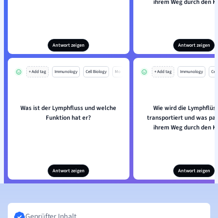
ihrem Weg durch den K
Antwort zeigen
Antwort zeigen
+ Add tag
Immunology
Cell Biology
Mo
+ Add tag
Immunology
Cell
Was ist der Lymphfluss und welche
Wie wird die Lymphflüss
Funktion hat er?
transportiert und was pas
ihrem Weg durch den K
Antwort zeigen
Antwort zeigen
Geprüfter Inhalt