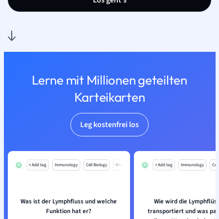
Los geht’s
Lerne mit Millionen geteilten
Karteikarten
Leg kostenfrei los
+ Add tag
Immunology
Cell Biology
Mo
+ Add tag
Immunology
Cell
Was ist der Lymphfluss und welche
Wie wird die Lymphflüss
Funktion hat er?
transportiert und was pas