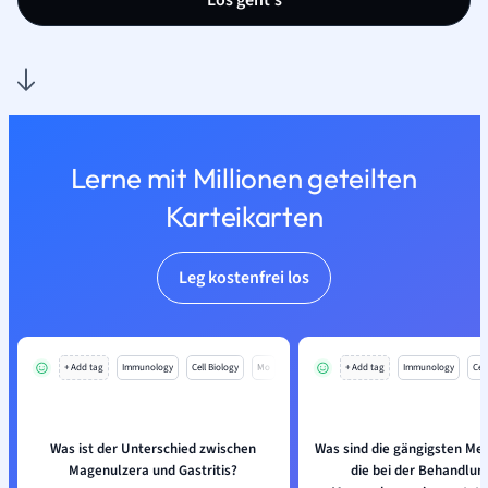
Los geht’s
Lerne mit Millionen geteilten
Karteikarten
Leg kostenfrei los
+ Add tag
Immunology
Cell Biology
Mo
+ Add tag
Immunology
Cell
Was ist der Unterschied zwischen
Was sind die gängigsten Me
Magenulzera und Gastritis?
die bei der Behandlun