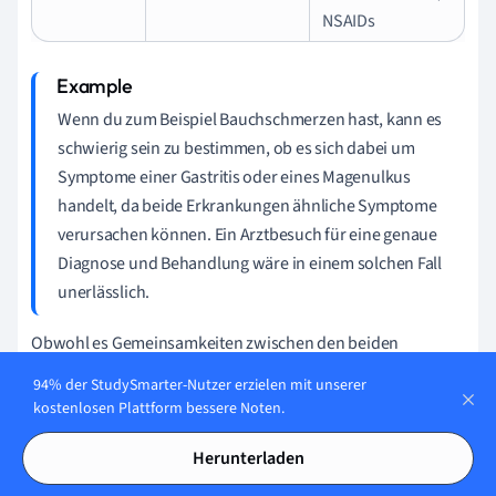
NSAIDs
Wenn du zum Beispiel Bauchschmerzen hast, kann es
schwierig sein zu bestimmen, ob es sich dabei um
Symptome einer Gastritis oder eines Magenulkus
handelt, da beide Erkrankungen ähnliche Symptome
verursachen können. Ein Arztbesuch für eine genaue
Diagnose und Behandlung wäre in einem solchen Fall
unerlässlich.
Obwohl es Gemeinsamkeiten zwischen den beiden
Zuständen gibt, bestehen erhebliche Unterschiede in der
94% der StudySmarter-Nutzer erzielen mit unserer
Behandlung und Prognose von Gastritis und Magenulzera.
kostenlosen Plattform bessere Noten.
Es ist wichtig, dass du mit deinem Arzt zusammenarbeitest,
um die genaue Ursache deiner Symptome zu ermitteln und
Herunterladen
einen geeigneten Behandlungsplan zu erstellen.