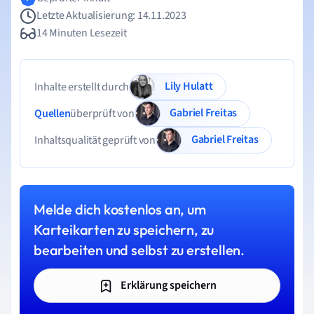
Letzte Aktualisierung: 14.11.2023
14 Minuten Lesezeit
Lily Hulatt
Inhalte erstellt durch
Gabriel Freitas
Quellen
überprüft von
Gabriel Freitas
Inhaltsqualität geprüft von
Melde dich kostenlos an, um
Karteikarten zu speichern, zu
bearbeiten und selbst zu erstellen.
Erklärung speichern