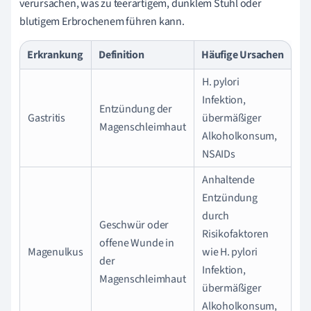
verursachen, was zu teerartigem, dunklem Stuhl oder
blutigem Erbrochenem führen kann.
Erkrankung
Definition
Häufige Ursachen
H. pylori
Infektion,
Entzündung der
Gastritis
übermäßiger
Magenschleimhaut
Alkoholkonsum,
NSAIDs
Anhaltende
Entzündung
durch
Geschwür oder
Risikofaktoren
offene Wunde in
Magenulkus
wie H. pylori
der
Infektion,
Magenschleimhaut
übermäßiger
Alkoholkonsum,