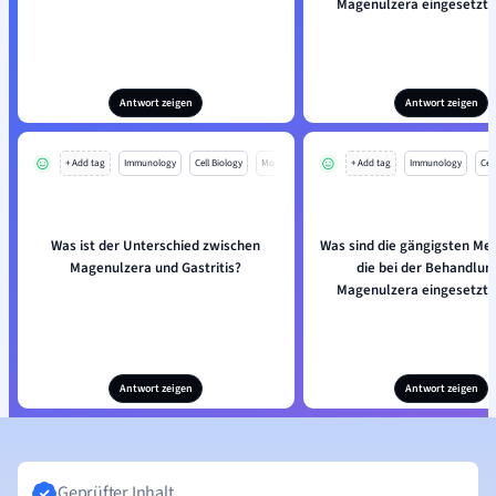
Magenulzera eingesetzt
Antwort zeigen
Antwort zeigen
+ Add tag
Immunology
Cell Biology
Mo
+ Add tag
Immunology
Cell
Was ist der Unterschied zwischen
Was sind die gängigsten Me
Magenulzera und Gastritis?
die bei der Behandlun
Magenulzera eingesetzt
Antwort zeigen
Antwort zeigen
Geprüfter Inhalt